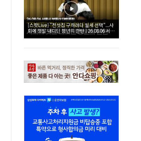
[스팟Live] "전셋집 구하려다 월세 선택"...사
회에 첫발 내디딘 청년의 한탄 | 26.08.06 서울
시 부동산 대토론회