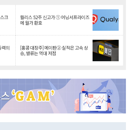
Mute
리스크
퀄리스 52주 신고가 ① 어닝서프라이즈
에 월가 환호
 동력의
[홍콩 대장주] 메이퇀② 실적은 고속 상
승, 밸류는 역대 저점