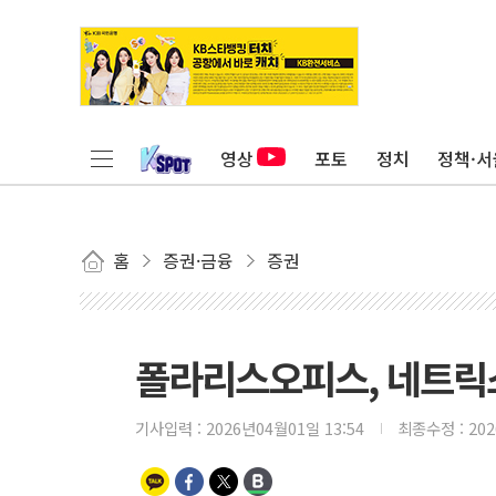
영상
포토
정치
정책·서
홈
증권·금융
증권
폴라리스오피스, 네트릭스
기사입력 :
2026년04월01일 13:54
최종수정 :
20