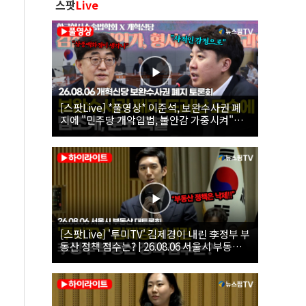
스팟
Live
[스팟Live] *풀영상* 이준석, 보완수사권 폐
지에 "민주당 개악입법, 불안감 가중시켜"｜
26.08.06 개혁신당 보완수사권 폐지 토론회
[스팟Live] '투미TV' 김제경이 내린 李정부 부
동산 정책 점수는? | 26.08.06 서울시 부동산
대토론회