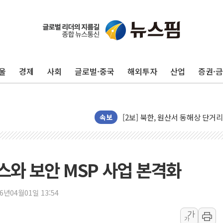
[코인 시황] 비트코인, ETF 
[르포] 39도 폭염 속 잠실 개표소 
강원·전라권 폭염중대경보 확대…
울
경제
사회
글로벌·중국
해외투자
산업
증권·
빚투·레버리지 줄었지만, 반도체 
양주 가전제품 창고서 화재…차량 
[2보] 북한, 원산서 동해상 단거
종로·중구 오피스 78%가 준공 
속보
법원, '관저 이전 봐주기 감사' 
성폭력 피해자 보호단체, 경찰수
우크라, 러 탄도미사일 공격에 속
와 보안 MSP 사업 본격화
"5.18은 북한 지령" 설교한 목사
[종합] 특검, '양평' 원희룡 2
26년04월01일 13:54
[내일날씨] 절기상 '입추'에 폭염
가
가
제천 바이오밸리 공장 옥상서 불