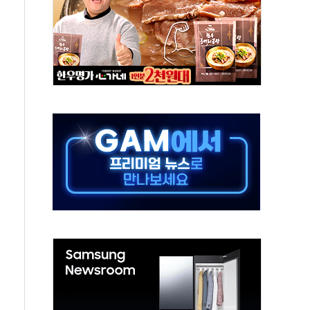
연으로 형사사법 틀 바꿔…국민 불안감 가중"
억원…전년 比 21.2%↑
광…지역펀드 9·10호 확정
체 발사
영업이익 2조 돌파
율비행 기술로 글로벌 방산 시장 공략"