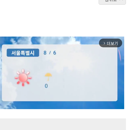
더보기
arrow_forward_ios