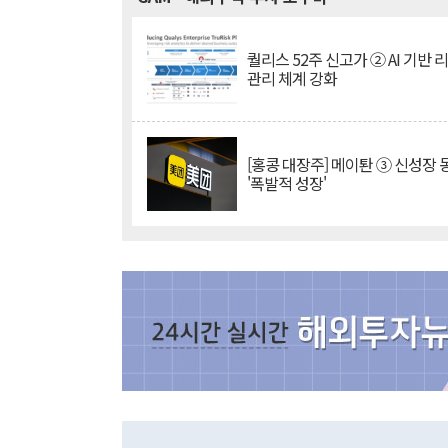
퀄리스 52주 신고가 ② AI 기반 
관리 체계 강화
[홍콩 대장주] 메이퇀 ③ 신성장
'폭발적 성장'