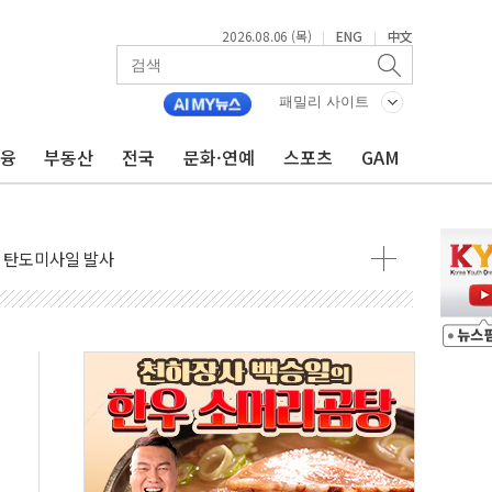
2026.08.06 (목)
ENG
中文
|
|
자금 유입에도 박스권…美 암호화폐 법안 처리 여부도 변수
시위 '62일째'..."대부분 여기서 상주"
패밀리 사이트
온열질환자 2665명·사망 23명
금융
부동산
전국
문화·연예
스포츠
GAM
두 종목에 코스피 '휘청'
3대·건물 1동 전소
리 탄도미사일 발사
10년 이상…리뉴얼이 경쟁력 가른다
유병호 구속적부심 기각
사개혁위에 보완수사권 폐지 우려 전달
수무책… 패트리엇 미사일 지원, 작년의 3분의 1
 불구속 송치
차 조사…'당정대 회의' 한동훈·방기선 수사도 속도
 절정…서울 한낮 39도
…30여분 만에 진화