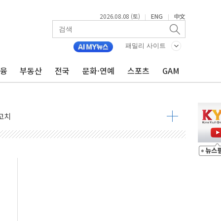
2026.08.08 (토)
ENG
中文
|
|
패밀리 사이트
금융
부동산
전국
문화·연예
스포츠
GAM
 정청래 격차 확대'
타진
최고치
 요구
낮아지며 상승… STOXX 600 지수는 나흘 연속 최고치
세
엘·이란 위협에 맞설 자체 억지력 강화
동
톱'… 美 해상봉쇄 영향
각