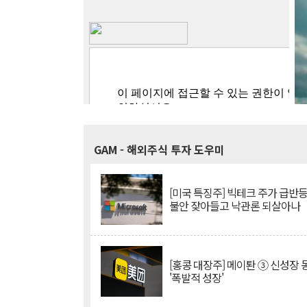
GAM
- 해외주식 투자 도우미
[미국 특징주] 빅테크 주가 급반등..
불안 잦아들고 낙관론 되살아나
[홍콩 대장주] 메이퇀 ③ 신성장
'폭발적 성장'