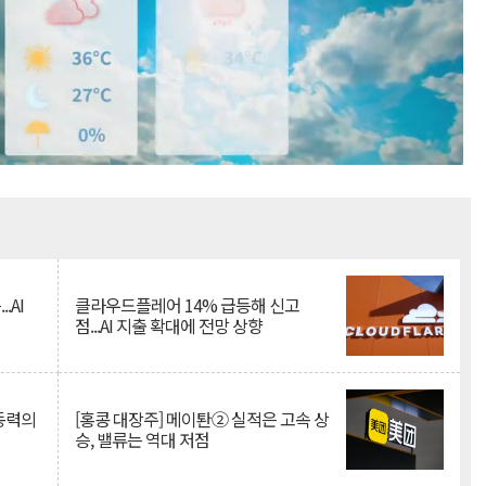
Mute
.AI
클라우드플레어 14% 급등해 신고
점...AI 지출 확대에 전망 상향
 동력의
[홍콩 대장주] 메이퇀② 실적은 고속 상
승, 밸류는 역대 저점