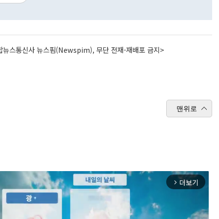
뉴스통신사 뉴스핌(Newspim), 무단 전재-재배포 금지>
맨위로
더보기
arrow_forward_ios