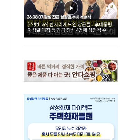
[스팟Live] 한자리에 모인 장군들...李대통령,
이상렬 대장 등 진급 장성 4명에 삼정검 수치
직접 수여｜26.08.07 장성 진급·삼정검 수치
수여식