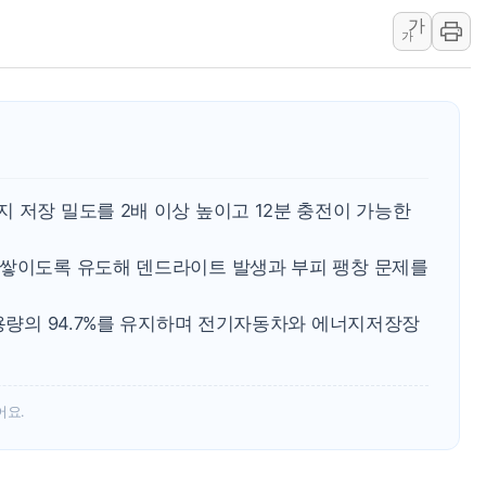
가
[AI MY 뉴스] 뉴욕 반도체주 프리뷰...美 고용 쇼크에 반도
가
뉴욕증시 프리뷰, 美 고용 쇼크에 금리 인상 우려 후퇴…나
[종합] 美 7월 고용 2만3000명 감소 '쇼크'…9월 금리 인
[사진] 이슬람 수니파 3개국, 공동방위협정 체결
뉴욕증시 개장 전 특징주...아틀라시안·클라우드플레어
보훈부, 미 DPAA와 MOU… "6·25 미군 실종자 7359명
 저장 밀도를 2배 이상 높이고 12분 충전이 가능한
트럼프 "금리 내려야"…파월 때와 달리 워시엔 톤 낮춰
특정 정치인 측근 포항시 정책특보 내정설...포항시 '시끌'
 쌓이도록 유도해 덴드라이트 발생과 부피 팽창 문제를
李 "해남 태양광, 대한민국 다음 100년 밑거름…수도권 집
 용량의 94.7%를 유지하며 전기자동차와 에너지저장장
어요.