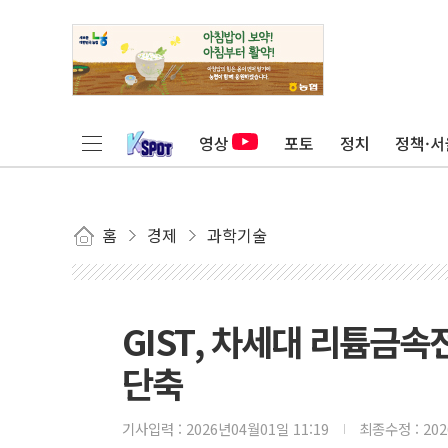
영상
포토
정치
정책·서
홈
경제
과학기술
GIST, 차세대 리튬금
단축
기사입력 :
2026년04월01일 11:19
최종수정 :
20