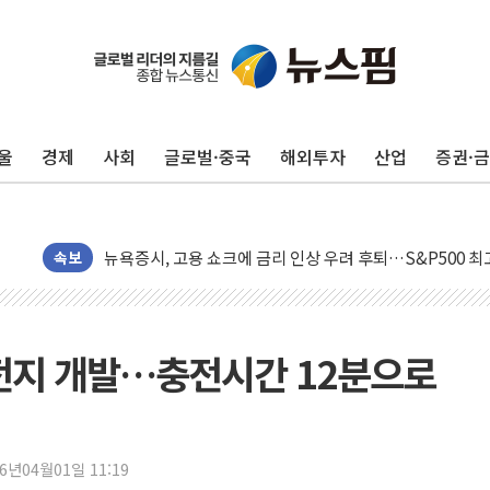
울
경제
사회
글로벌·중국
해외투자
산업
증권·
민주, 오늘 제주·인천 경선 결과 발표...'김민석 재역전 vs
한상협, 업계 개인정보 보안 새판 짠다…'자율규제단체' 
뉴욕증시, 고용 쇼크에 금리 인상 우려 후퇴…S&P500 
트럼프, 쿡 연준 이사 해임 재추진…"26일까지 의혹 소명"
속보
유럽증시, 美 고용 예상 밖 부진에 연준 금리 인상 가능성 
미 연준 매파 기세 꺾이나…고용 감소에 9월 동결 전망 우
[종합] 이슬람 수니파 3국, '공동방위협정' 체결… 이스라
속전지 개발…충전시간 12분으로
트럼프, 백신·자폐증 행정명령 검토…"이르면 다음 주"
美 항소법원, 백악관 무도회장 공사 중단 명령…트럼프 제
이란 핵심 원유 수출항 '하르그섬', 최근 1주일 이상 '올스
26년04월01일 11:19
美 고용 쇼크에 엔화 장중 급등…시장은 "또 개입했나" 촉