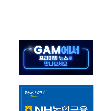
체주 '활짝'
스닥 선물 1%대 상승
상 기대 후퇴
·태양광주↑ VS 트레이드데스크·웬디스↓
 끝까지 찾겠다"
중 완화 전환점"