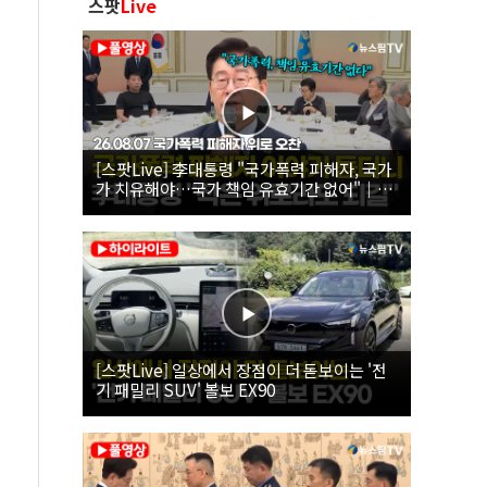
스팟
Live
[스팟Live] 李대통령 "국가폭력 피해자, 국가
가 치유해야…국가 책임 유효기간 없어"｜
26.08.07 국가폭력 피해자 위로 오찬
[스팟Live] 일상에서 장점이 더 돋보이는 '전
기 패밀리 SUV' 볼보 EX90