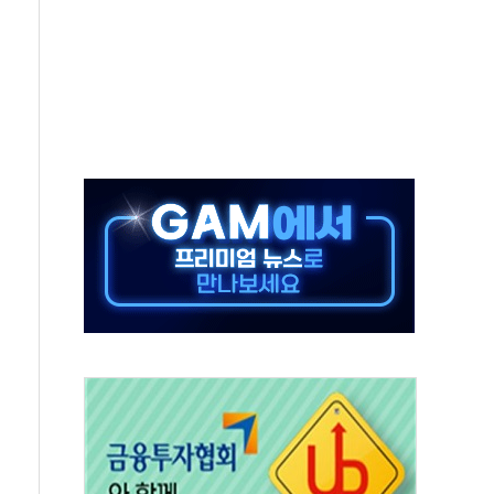
 특사'로 콜롬비아 대통령 취임식 참석
시간당 30mm 강한 비...호우 피해 없어
방…野 "청년 우롱 기괴" vs 與 "송구한 해프닝"
 2026'서 어린이 과학연극 2편 수상
우스' 잠실점, 직장인 핫플레이스로 부상
정 조율 완료…초고가·비거주 1주택 등 여론 수렴"