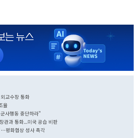
 외교수장 통화
견조율
 "군사행동 중단하라"
외무장관과 통화...미국 공습 비판
비"…평화협상 성사 촉각