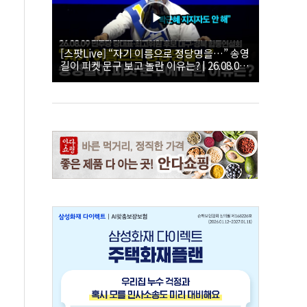
[스팟Live] “자기 이름으로 정당명을…” 송영
길이 피켓 문구 보고 놀란 이유는? | 26.08.09
더불어민주당 당대표·최고위원 후보 대구·경
북 합동연설회