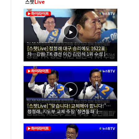
스팟
Live
[스팟Live] 정청래 대구 승리에도 1622표
차…강원·TK 경선 이긴 김민석 1위 수성 |
26.08.09 더불어민주당 당대표·최고위원 후
보 대구·경북 합동연설회
[스팟Live] “맞습니다! 교체해야 합니다!”…
정청래, 지도부 교체 주장 ‘정면돌파’ |
26.08.09 더불어민주당 당대표·최고위원 후
보 대구·경북 합동연설회