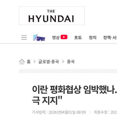
영상
포토
정치
정책·서
홈
글로벌·중국
중국
이란 평화협상 임박했나.
극 지지"
기사입력 :
2026년04월01일 08:09
최종수정 :
20