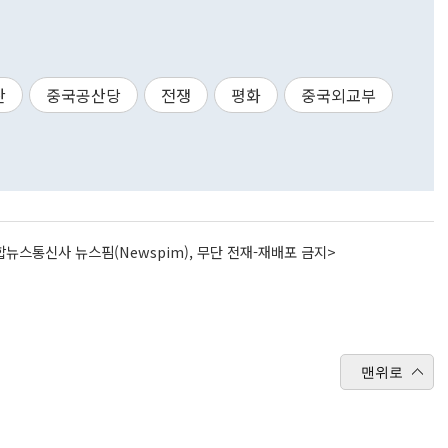
탄
중국공산당
전쟁
평화
중국외교부
뉴스통신사 뉴스핌(Newspim), 무단 전재-재배포 금지>
맨위로