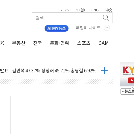
2026.08.09 (일)
ENG
中文
|
|
1.48%p' 차 선두 유지...金 46.01% vs 鄭 44.53%
기 당선...합산득표율 68.63%
패밀리 사이트
해 10대 구속…범행 후 반려견도 죽여
금융
부동산
전국
문화·연예
스포츠
GAM
 정청래에 승리…金 48.54% vs 鄭 44.40%
경선 결과...김민석 48.54% 정청래 44.40%
발표...김민석 47.37% 정청래 45.71% 송영길 6.92%
발표...정청래 47.82% 김민석 46.35% 송영길 5.83%
발표...김민석 50.30% 정청래 41.94% 송영길 7.76%
객 400명 맞이…"마음 잇는 시간 되길"
 지급 확정되나…재상고 앞두고 막판 셈법
'행복상자' 전달
극기 거꾸로' 논란…이틀만에 철거
 예술·체육요원 최대 33% 감축
 역대 최대폭 감소한 9.4%↓…유통업계 양극화 심화