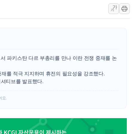
가
윤준병·이해민 의원, '정부
가
'호우·산사태 주의보' 울진 
여야, 황희 '버스 하우스' 공
풀무원재단, '국제과학연극제
현대그린푸드 '텍사스로드하
與 "세제개편안 8월 말 당
에서 파키스탄 다르 부총리를 만나 이란 전쟁 중재를 논
중재를 적극 지지하며 휴전의 필요성을 강조했다.
니셔티브를 발표했다.
어요.