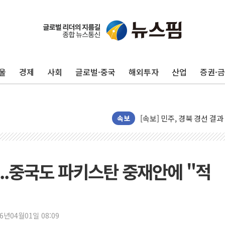
[종합] 김민석, 정청래에 누적 '
민주당 경북도당위원장에 오중
인천서 말다툼 중 어머니 살
울
경제
사회
글로벌·중국
해외투자
산업
증권·
김민석, 강원·대구·경북 경선서
[속보] 민주, 강원·대구·경북 
[속보] 민주, 경북 경선 결과 
[속보] 민주, 대구 경선 결과 
속보
[속보] 민주, 강원 경선 결과 
정재헌 CEO, SKT 장기고
최태원, 노소영에 9440억
..중국도 파키스탄 중재안에 "적
하나금융, 명동 소상공인에 
인천시 광복절 현수막 '태
병무청, 보충역 전면 손질…
26년04월01일 08:09
홈플러스發 대형마트 판매,