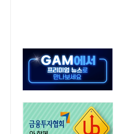
결… 수니파 국가들의 새 안보 협력 구도
비온 59㎡ 18억원대
-서울시 '정책 엇박자'
생애최초만 경쟁 치열
래·ETF 매수에도 고유가·금리·입법 지연 '삼중 부담'
...석유·가스주 올랐지만 빈그룹이 상쇄
총수요 104.3GW 기록
 위기 고조되는 또 다른 중동 화약고