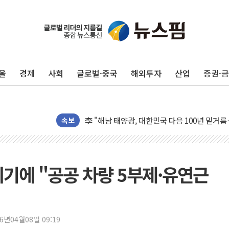
보훈부, 미 DPAA와 MOU… "6·25 미군 실종
울
경제
사회
글로벌·중국
해외투자
산업
증권·
트럼프 "금리 내려야"…파월 때와 달리 워시엔
특정 정치인 측근 포항시 정책특보 내정설...포
李 "해남 태양광, 대한민국 다음 100년 밑거
李 대통령, '6시간 마라톤 부동산 2차 회의' 
속보
트럼프, 中 겨냥 폴리실리콘 관세 15% 부과
[사진] 빈살만과 에르도안의 만남
이란와이어 "이란 최고지도자 위독…곧 사망해
위기에 "공공 차량 5부제·유연근
남동발전, 해남군에 국내 최대 규모 400MW 
[인도증시] 중동 불안 속 유가 상승에 소폭 하락
황희 '폐버스 청년주택' SNS 글 역풍에 "정부
26년04월08일 09:19
폭염 누그러지고 가뭄 숙지나...경북동해안권 8