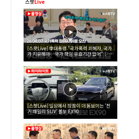
스팟
Live
[스팟Live] 李대통령 "국가폭력 피해자, 국가
가 치유해야…국가 책임 유효기간 없어"｜
26.08.07 국가폭력 피해자 위로 오찬
[스팟Live] 일상에서 장점이 더 돋보이는 '전
기 패밀리 SUV' 볼보 EX90