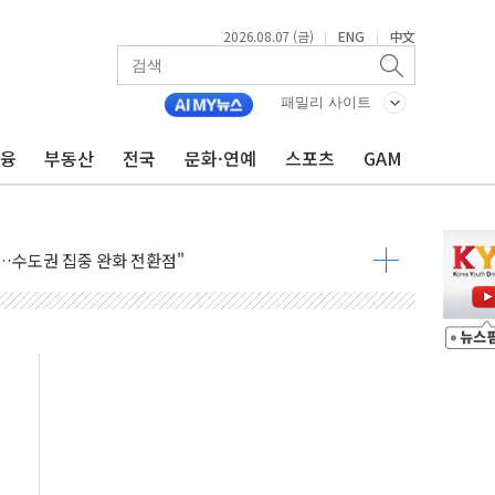
2026.08.07 (금)
ENG
中文
|
|
패밀리 사이트
자 7359명 끝까지 찾겠다"
금융
부동산
전국
문화·연예
스포츠
GAM
 톤 낮춰
항시 '시끌'
름…수도권 집중 완화 전환점"
주재… "전폭적 공급 확대·속도전 총력"
…美 태양광주 급등
도 놀랍지 않아"
태양광 착공…여의도 1.6배 규모
...금융주 낙폭 커
정책 아냐" 해명
~9일 최대 100mm 호우