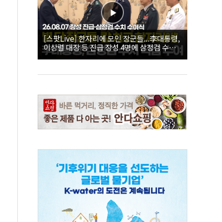
[스팟Live] 한자리에 모인 장군들...李대통령,
이상렬 대장 등 진급 장성 4명에 삼정검 수치
직접 수여｜26.08.07 장성 진급·삼정검 수치
수여식