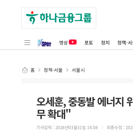
영상
포토
정치
정책·서
홈
정책·서울
서울시
오세훈, 중동발 에너지 
무 확대"
기사입력 :
2026년03월31일 14:58
최종수정 :
20