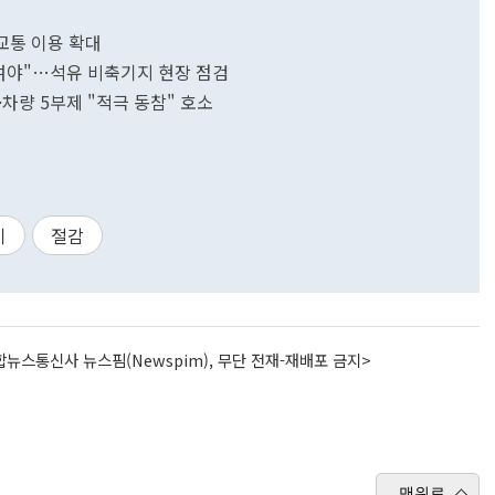
교통 이용 확대
여야"…석유 비축기지 현장 점검
차량 5부제 "적극 동참" 호소
기
절감
뉴스통신사 뉴스핌(Newspim), 무단 전재-재배포 금지>
맨위로