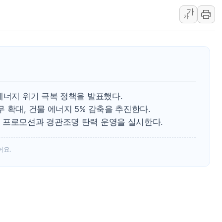
가
사우디·튀르키예·파키스탄, '공동방위협정' 체
가
신길동 신축도 3.3㎡당 7250만원…써밋 클라
용산공원·그린벨트로 또 충돌…반복되는 국토부
[AI 부동산 투데이] 특공 전략도 '극과 극'…
[코인시황] 비트코인 6만4000달러대 횡보…고
[베트남 증시] 유동성 부진 지속, 강보합 마감
에너지 위기 극복 정책을 발표했다.
'찜통더위'에 전력수요 역대 최고치 경신…한낮 
 확대, 건물 에너지 5% 감축을 추진한다.
후티 반군, 예멘 정부군과 사우디 동시 공격…
 프로모션과 경관조명 탄력 운영을 실시한다.
어요.