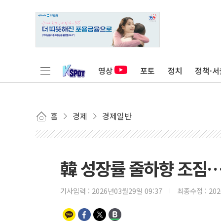
영상
포토
정치
정책·서
홈
경제
경제일반
韓 성장률 줄하향 조짐…
기사입력 :
2026년03월29일 09:37
최종수정 :
20