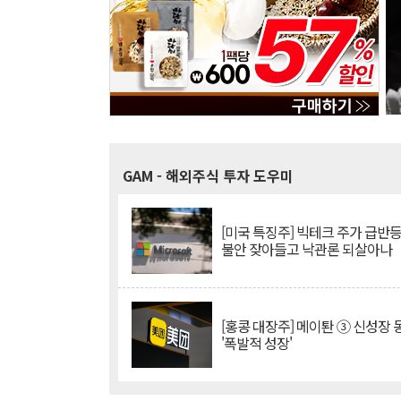
GAM
- 해외주식 투자 도우미
[미국 특징주] 빅테크 주가 급반등..
불안 잦아들고 낙관론 되살아나
[홍콩 대장주] 메이퇀 ③ 신성장
'폭발적 성장'