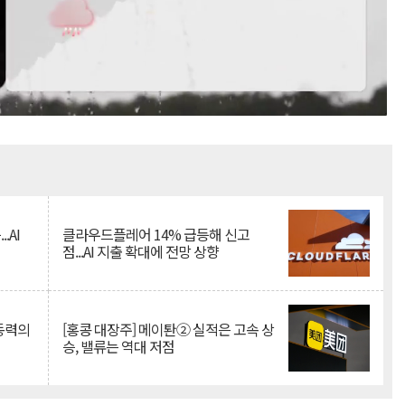
Mute
.AI
클라우드플레어 14% 급등해 신고
점...AI 지출 확대에 전망 상향
 동력의
[홍콩 대장주] 메이퇀② 실적은 고속 상
승, 밸류는 역대 저점