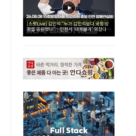
[스팟Live] 김민석 “누가 김민석보다 국정 방
향을 공유했나”…인천서 ‘대체불가’ 외쳤다 |
26.08.08 더불어민주당 당대표·최고위원 후
보 인천 합동연설회