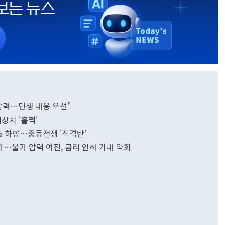
압력…민생 대응 우선"
상치 '훌쩍'
7% 하향…중동전쟁 '직격탄'
둔화…물가 압력 여전, 금리 인하 기대 약화