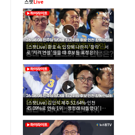
스팟
Live
[스팟Live] 환호 속 입장해 나란히 ‘찰칵’…서
로 ‘저격 연설’ 들을 때 후보들 표정은? |
26.08.08 더불어민주당 당대표·최고위원 후
보 인천 합동연설회
[스팟Live] 김민석 제주 52.64%·인천
45.09%로 연속 1위…정청래 따돌렸다’ |
26.08.08 더불어민주당 당대표·최고위원 후
보 인천 합동연설회