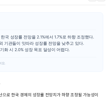
여수 오동도 인근 해상서 모
추미애, '위안부' 피해자 기림
인천 선재도 갯벌서 해루질 중
인천서 말다툼 중 어머니 흉기
'화합' 꺼낸 김민석에 '뻔뻔
한국 성장률 전망을 2.1%에서 1.7%로 하향 조정했다.
李대통령, ISA 개편 재검토 
 기관들이 잇따라 성장률 전망을 낮추고 있다.
화 시 2.0% 성장 목표 달성이 어렵다.
어요.
↓
확산으로 한국 경제의 성장률 전망치가 하향 조정될 가능성이