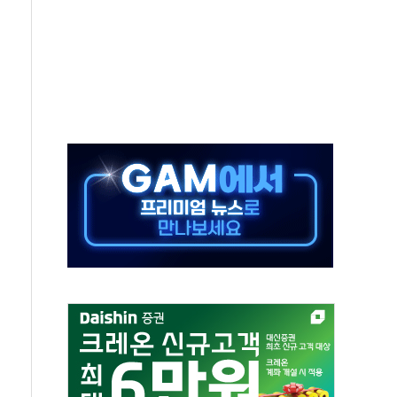
터보트 전복…1명 사망·1명 실종
의 날 참석..."국제적 시민 연대로 목소리 내야"
 실종 60대 나흘만에 숨진 채 발견
 살해 10대 아들 체포
' 받아친 정청래…제주 연설서 신경전 고조
지시…與 "적극 환영"·野 "졸속 국정"