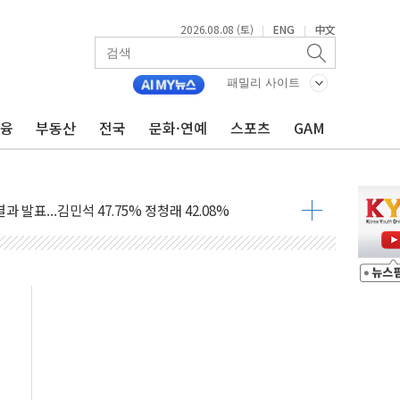
2026.08.08 (토)
ENG
中文
|
|
산사태 주의보'...경북도, 호우 피해·통제구간 없어
%p' 차 재역전 성공...金 45.42% vs 鄭 44.56%
패밀리 사이트
·정청래·김민석 당대표 후보
금융
부동산
전국
문화·연예
스포츠
GAM
 정청래에 승리...47.75% vs 42.08%
과 발표...김민석 47.75% 정청래 42.08%
표...김민석 45.09% 정청래 43.27% 송영길 11.63%
표...김민석 52.64% 정청래 39.89% 송영길 7.47%
0~8.14)
…공습 한계·탄약 부족 현실화
50㎜ 폭우…강원 동해안 강한 비 이어져
 환경미화원 수거차에 치여 사망
동…60대 남성 2명 숨져
보는 일 없게"…'결혼 페널티' 22개 과제 손본다