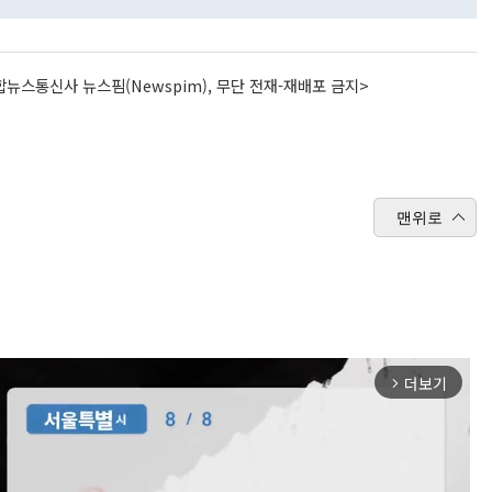
뉴스통신사 뉴스핌(Newspim), 무단 전재-재배포 금지>
맨위로
더보기
arrow_forward_ios