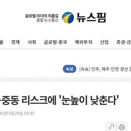
울진·영덕 '호우특보'-포항 '
[종합] 김민석, 정청래에 '0.86
인천 합동연설회 나선 송영길
울
경제
사회
글로벌·중국
해외투자
산업
증권·
김민석, 2주차 제주·인천 경선서
인사하는 김민석 당대표 후보
[속보] 민주, 제주·인천 경선 결
[속보] 민주, 인천 경선 결과 발
속보
[속보] 민주, 제주 경선 결과 발
이번주 국내 주요 금융일정(8.1
美, 이란전 출구전략 만지작
중동 리스크에 '눈높이 낮춘다'
강릉·동해·삼척 시간당 최대 
폐기물 수거하다 참변…60대
26년03월29일 09:40
서울 중랑구 주택가서 흉기 난
가
가
李대통령 "결혼 때문에 손해 