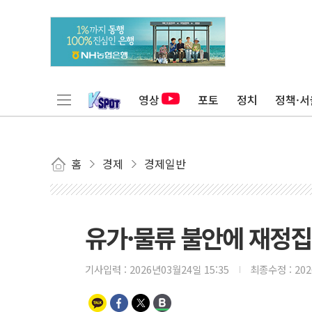
영상
포토
정치
정책·서
홈
경제
경제일반
유가·물류 불안에 재정집
기사입력 :
2026년03월24일 15:35
최종수정 :
20