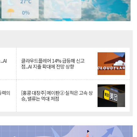
Mute
.AI
클라우드플레어 14% 급등해 신고
점...AI 지출 확대에 전망 상향
 동력의
[홍콩 대장주] 메이퇀② 실적은 고속 상
승, 밸류는 역대 저점