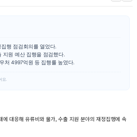
'호우 특보' 경북 울진
주말 무더위·열대야
오세훈 "용산공원 주
충북 주말 무더위 지
10월 보완수사권 폐
정집행 점검회의를 열었다.
한상협, 업계 개인정
 지원 예산 집행을 점검했다.
우처 4997억원 등 집행률 높였다.
민주당, 오늘 제주·인천
뉴욕증시, 고용 쇼크
어요.
사태에 대응해 유류비와 물가, 수출 지원 분야의 재정집행에 속