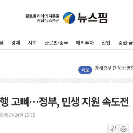
인천서 말다툼 중 어
울
경제
사회
글로벌·중국
해외투자
산업
증권·
'화합' 꺼낸 김민석
李대통령, ISA 개편
동해중부 전 해상 풍
연일 폭염에 온열질환
속보
中 전방위 아파트 부
인제 용대리 계곡서 
동해시, 11~14일 
행 고삐…정부, 민생 지원 속도전
강원 중·남부 동해안
청양 밭에서 일하던 
26년03월24일 15:35
폭염에 車 운전면허 
가
가
李대통령, 'ISA·주