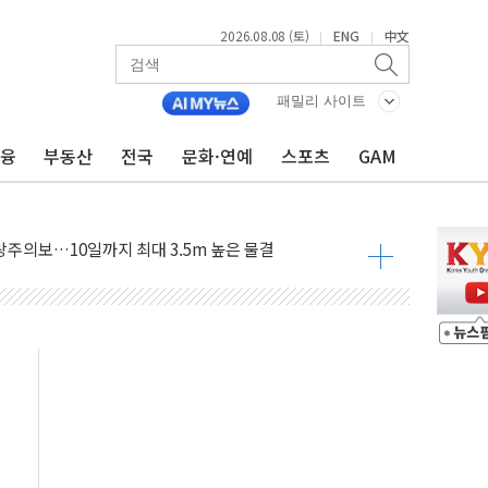
2026.08.08 (토)
ENG
中文
|
|
패밀리 사이트
머니 흉기 살해…10대 아들 체포
금융
부동산
전국
문화·연예
스포츠
GAM
에 '뻔뻔' 받아친 정청래…제주 연설서 신경전 고조
 재검토 지시…與 "적극 환영"·野 "졸속 국정"
랑주의보…10일까지 최대 3.5m 높은 물결
 사망 23명…정부, 비상대응기구 가동
양, 수도 베이징도 부동산 규제 철폐
수위 상승으로 피서객 7명 고립…전원 구조
'별똥별 멍' 운영…페르세우스 유성우 관측
 시간당 50mm 이상 폭우…호우경보 발효
90대 숨져…온열질환 여부 조사
기능시험 오전 집중 편성…체감온도 38도 넘으면 중단
가누르기 방지법' 전면 재검토 지시