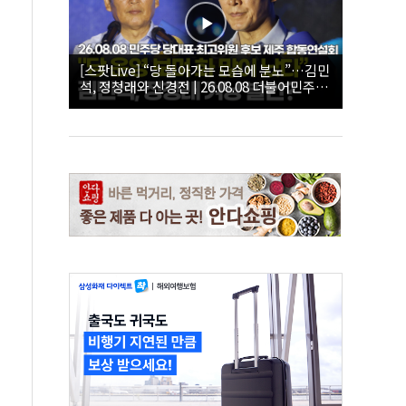
[스팟Live] “당 돌아가는 모습에 분노”…김민
석, 정청래와 신경전 | 26.08.08 더불어민주당
당대표·최고위원 후보 제주 합동연설회