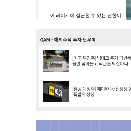
GAM
- 해외주식 투자 도우미
[미국 특징주] 빅테크 주가 급반등..
불안 잦아들고 낙관론 되살아나
[홍콩 대장주] 메이퇀 ③ 신성장
'폭발적 성장'