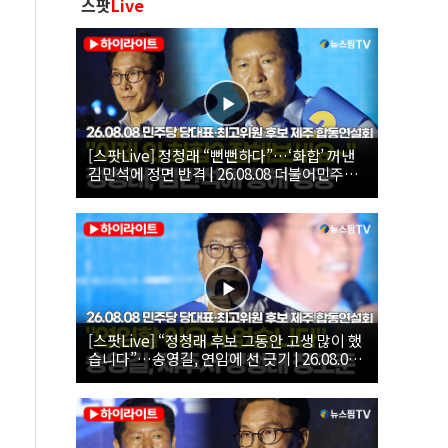
스팟
Live
[스팟Live] 정청래 “뻔뻔하다”…‘화합’ 꺼낸
김민석에 정면 반격 | 26.08.08 더불어민주당
당대표·최고위원 후보 제주 합동연설회
[스팟Live] “정청래 후보 그동안 고생 많이 했
습니다”…송영길, 연임에 선 긋기 | 26.08.08
더불어민주당 당대표·최고위원 후보 제주 합
동연설회