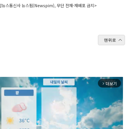
뉴스통신사 뉴스핌(Newspim), 무단 전재-재배포 금지>
맨위로
더보기
arrow_forward_ios