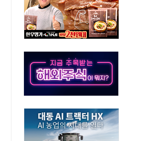
 영업익 72% 감소…매출도 31% 뒷걸음
환경·안전경영 인증..."현장 관리체계 고도화"
국ESG경영대상 중견기업 부문 최우수상 수상
 열 차단 도료 문의 5배 증가"
터 출시 1주년 행사..."소통·공감 가치 전파"
반복하면 '원칙 고발'…공정위, 총수일가 편법 지배 차단
, 유로모니터 선정 '한국 1위 더마 브랜드'
배달기사·카페 점주 '흉기 위협' 시비에 경찰 조사
류지 14가구 나왔다…'국평' 17억원대