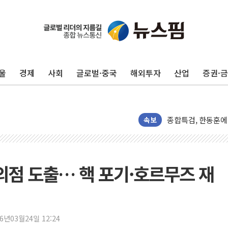
울
경제
사회
글로벌·중국
해외투자
산업
증권·
다임바이오, 정부 R
반도체 호조에 6월 
종합특검, 한동훈에 
헥토파이낸셜, 상반기
속보
애드포러스, 인큐베타
[특징주] 심텍, 실
유소년교육연구소, 
의점 도출… 핵 포기·호르무즈 재
"트럼프의 '先 호르
허장 차관 "소부장,
[종합] 해수부, 신
26년03월24일 12:24
[컨콜] 카카오, "A