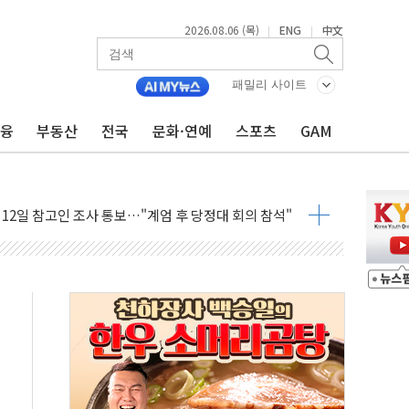
2026.08.06 (목)
ENG
中文
|
|
패밀리 사이트
금융
부동산
전국
문화·연예
스포츠
GAM
&D 과제 선정
경상수지 '역대 최대'…한은 "연간 전망치 웃돌 듯"
12일 참고인 조사 통보…"계엄 후 당정대 회의 참석"
 영업익 137억원 '역대 최대'
와 'DV360' 활용 계약
적 반등에 6%대 급등…증권가도 눈높이 상향
충남교육청과 독서교육 사업 착수
무즈·後 핵협상' 전략, 이란에 주도권 넘길 위험"
 국산화 넘어 세계 최고 기술 선점 전략으로"
청사 부지 '부산 동구' 낙점…부산 북항에 짓는다
I, 인프라보다는 일상에 투자할 계획"