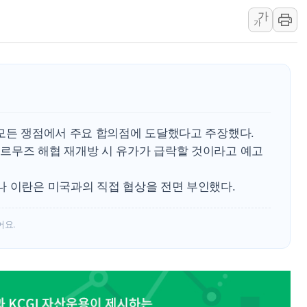
가
LG헬로비전, 2분기
가
태명실업, 표준협회 
디투엔지니어링, 한
KCC "기록적 폭염에
삼성E&A, 공식 캐릭
3년 내 같은 위반 
 모든 쟁점에서 주요 합의점에 도달했다고 주장했다.
아모레퍼시픽 에스트라
르무즈 해협 재개방 시 유가가 급락할 것이라고 예고
폭염이 부른 갈등…
이문아이파크자이 보
나 이란은 미국과의 직접 협상을 전면 부인했다.
어요.