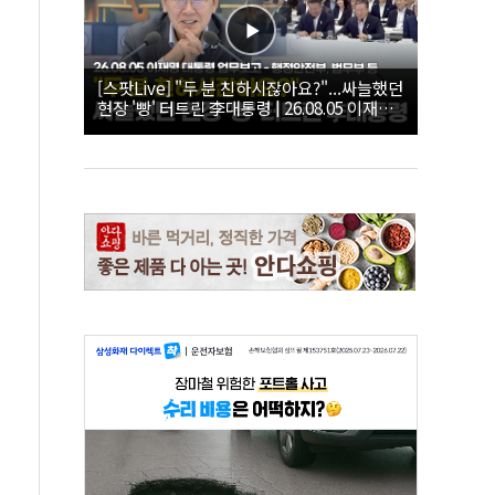
[스팟Live] "두 분 친하시잖아요?"...싸늘했던
현장 '빵' 터트린 李대통령 | 26.08.05 이재명
대통령 업무보고 - 행정안전부, 법무부 등