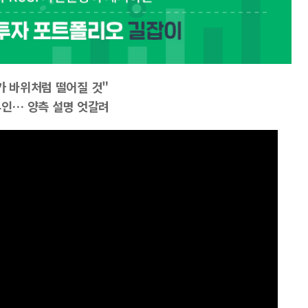
가 바위처럼 떨어질 것"
부인… 양측 설명 엇갈려