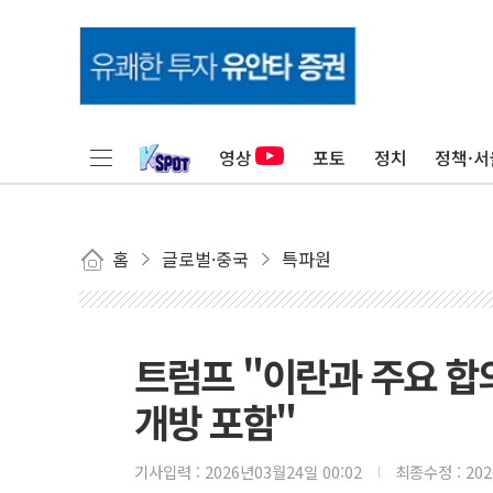
영상
포토
정치
정책·서
홈
글로벌·중국
특파원
트럼프 "이란과 주요 합
개방 포함"
기사입력 :
2026년03월24일 00:02
최종수정 :
20