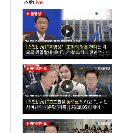
스팟
Live
[스팟Live] *풀영상* "조직의 명운 건다는 각
오로 환골탈태 해야"...경찰 조직의 전면적 쇄
신 촉구한 한병도 | 26.08.06 더불어민주당 정
책조정회의
[스팟Live] "교도관을 똥으로 알아요!"...시민
참여단의 매운맛 '팩폭' | 26.08.05 이재명 대
통령 업무보고 - 행정안전부, 법무부, 국무조
정실, 법제처, 인사혁신처