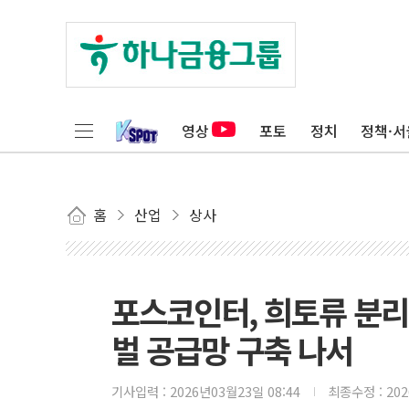
영상
포토
정치
정책·서
홈
산업
상사
포스코인터, 희토류 분리정
벌 공급망 구축 나서
기사입력 :
2026년03월23일 08:44
최종수정 :
20