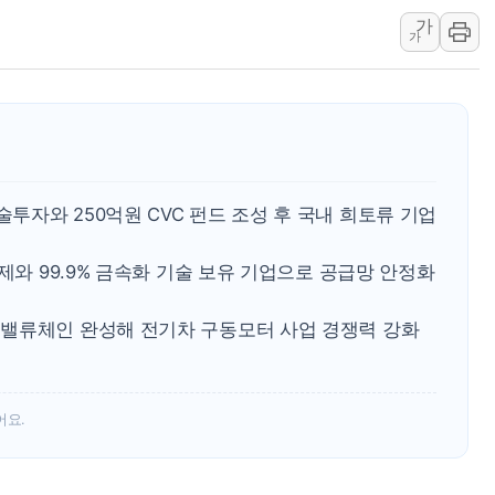
가
폭염 이어지는 서울... 3
가
李대통령 "40도 폭염,
법무법인 YK, 교정위
컴투스, 8일부터 서머너
제주항공, 하반기 객실
인도, 차량 간 통신시스템
자와 250억원 CVC 펀드 조성 후 국내 희토류 기업
제와 99.9% 금속화 기술 보유 기업으로 공급망 안정화
밸류체인 완성해 전기차 구동모터 사업 경쟁력 강화
어요.