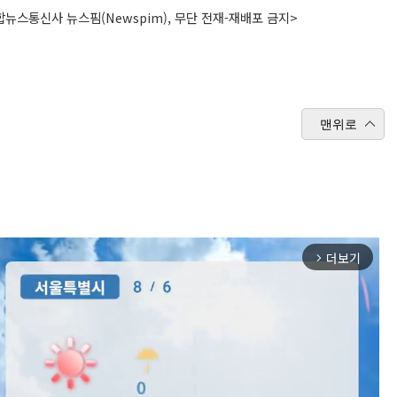
뉴스통신사 뉴스핌(Newspim), 무단 전재-재배포 금지>
맨위로
더보기
arrow_forward_ios