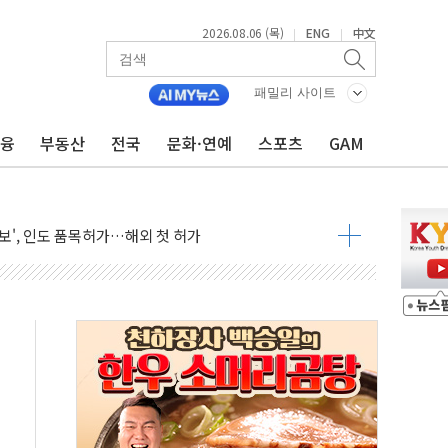
2026.08.06 (목)
ENG
中文
|
|
차세대 AI 홈' 비전 공개
SK하이닉스, 솔리다임 띄운다
패밀리 사이트
업익 108% 증가
금융
부동산
전국
문화·연예
스포츠
GAM
멀…주거·전력 인프라 개선 예산 반영 검토"
외면한 세제개편"…용산공원 훼손 안 돼
획 없다"…전직 대통령 예우 대상 제외·국민 정서 고려
', 인도 품목허가…해외 첫 허가
 항소심 21일 첫 공판…1심은 시장직 상실형
 퍼즐'…현대홈쇼핑 1.2조 투자자산 떼낸다
논란...법조계 "법적근거 없어, 위법수집증거 가능성"
 확산, 식품안전 점검 강화
름의 베선트식 QE..."연준에 부담 가중"
 탄핵 공감, 사실 아니다…대법관 신속 제청 해야"
록