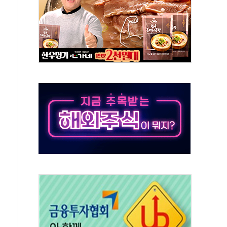
9도 기록
 외신에서나 보던 일"…전방위 대응 지시
원 중앙협의회와 맞손…수용자·가족 법률지원 확대
즈 워 챔피언십 개최
승무원 공개채용
 장착 의무화 추진..."업계 성장 저해" 우려도