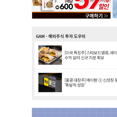
GAM
- 해외주식 투자 도우미
[미국 특징주] 스타보드밸류, 쉐
수억 달러 신규 지분 확보
[홍콩 대장주] 메이퇀 ③ 신성장
'폭발적 성장'