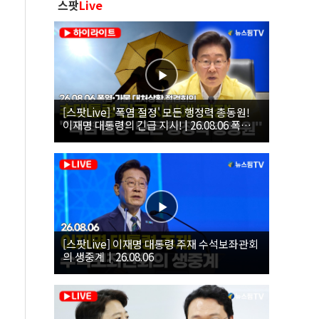
스팟
Live
[스팟Live] '폭염 절정' 모든 행정력 총동원!
이재명 대통령의 긴급 지시! | 26.08.06 폭염•
가뭄 대처상황 점검회의
[스팟Live] 이재명 대통령 주재 수석보좌관회
의 생중계｜26.08.06