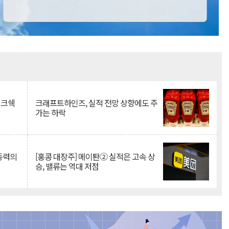
Mute
이크쉑
크래프트하인즈, 실적 전망 상향에도 주
가는 하락
 동력의
[홍콩 대장주] 메이퇀② 실적은 고속 상
승, 밸류는 역대 저점