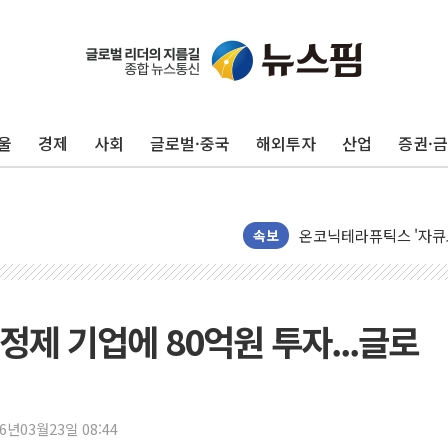
LG전자, IFA 2026서 '
'SSD 프리미엄' 놓친 
제이씨케미칼, 상반기 영
울
경제
사회
글로벌·중국
해외투자
산업
증권·
李대통령 "기후재난 뉴노
오세훈 "서민 전·월세 
보훈부 "노태우 참배 계
온코닉테라퓨틱스 '자큐보
속보
오세훈 '여론조사 대납'
현대百 지주체제 '마지막
'檢 합수본 참여' 여부 
제 기업에 80억원 투자...글로
中 '항생제 개구리' 파장
'엔화 방어 공조'라는 이
청와대 "조희대 대법원장
26년03월23일 08:44
서울 최고 기온 39도 기