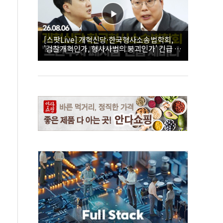
[스팟Live] 개혁신당·한국형사소송법학회,
'검찰개혁인가, 형사사법의 붕괴인가' 긴급 세
미나｜26.08.06