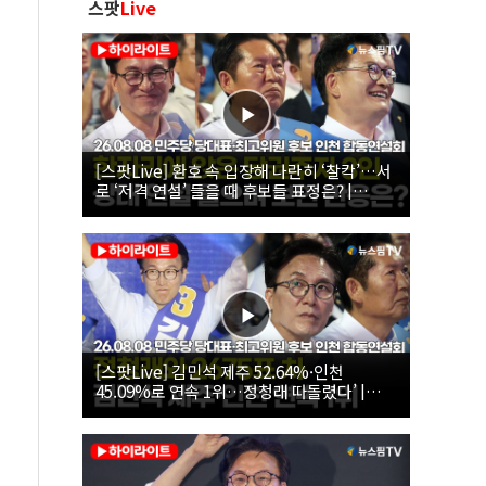
스팟
Live
[스팟Live] 환호 속 입장해 나란히 ‘찰칵’…서
로 ‘저격 연설’ 들을 때 후보들 표정은? |
26.08.08 더불어민주당 당대표·최고위원 후
보 인천 합동연설회
[스팟Live] 김민석 제주 52.64%·인천
45.09%로 연속 1위…정청래 따돌렸다’ |
26.08.08 더불어민주당 당대표·최고위원 후
보 인천 합동연설회