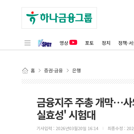
영상
포토
정치
정책·서
홈
증권·금융
은행
금융지주 주총 개막…사
실효성' 시험대
기사입력 :
2026년03월20일 16:14
최종수정 :
20