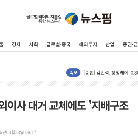
울
경제
사회
글로벌·중국
해외투자
산업
증권·
포항시 재난예산 40억 긴급 
울진·영덕 '호우특보'-포항 '
[종합] 김민석, 정청래에 '0.86
속보
인천 합동연설회 나선 송영길
김민석, 2주차 제주·인천 경선서
인사하는 김민석 당대표 후보
외이사 대거 교체에도 '지배구조
[속보] 민주, 제주·인천 경선 결
[속보] 민주, 인천 경선 결과 발
[속보] 민주, 제주 경선 결과 발
이번주 국내 주요 금융일정(8.1
26년03월23일 09:17
美, 이란전 출구전략 만지작