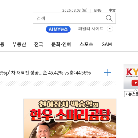
2026.08.08 (토)
ENG
中文
|
|
패밀리 사이트
금융
부동산
전국
문화·연예
스포츠
GAM
투입…고수온 양식장 복구·지원 '총력'
산사태 주의보'...경북도, 호우 피해·통제구간 없어
%p' 차 재역전 성공...金 45.42% vs 鄭 44.56%
·정청래·김민석 당대표 후보
 정청래에 승리...47.75% vs 42.08%
과 발표...김민석 47.75% 정청래 42.08%
표...김민석 45.09% 정청래 43.27% 송영길 11.63%
표...김민석 52.64% 정청래 39.89% 송영길 7.47%
0~8.14)
…공습 한계·탄약 부족 현실화