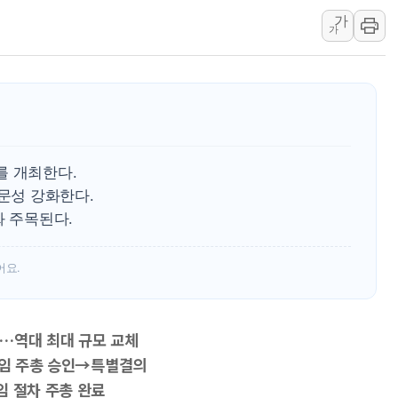
가
강릉·동해·삼척 시간당 최대 
가
폐기물 수거하다 참변…60대
서울 중랑구 주택가서 흉기 난
李대통령 "결혼 때문에 손해 
여수 오동도 인근 해상서 모
추미애, '위안부' 피해자 기림
를 개최한다.
인천 선재도 갯벌서 해루질 중
전문성 강화한다.
인천서 말다툼 중 어머니 흉기
화 주목된다.
'화합' 꺼낸 김민석에 '뻔뻔
어요.
료…역대 최대 규모 교체
3연임 주총 승인→특별결의
임 절차 주총 완료