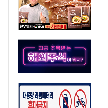
50㎜ 폭우…강원 동해안 강한 비 이어져
 환경미화원 수거차에 치여 사망
동…60대 남성 2명 숨져
보는 일 없게"…'결혼 페널티' 22개 과제 손본다
터보트 전복…1명 사망·1명 실종
의 날 참석..."국제적 시민 연대로 목소리 내야"
 실종 60대 나흘만에 숨진 채 발견
 살해 10대 아들 체포
' 받아친 정청래…제주 연설서 신경전 고조