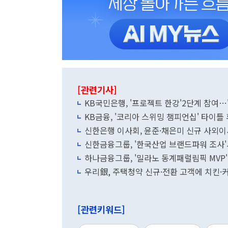
[관련기사]
KB국민은행, '프로젝트 한강'2단계 참여
KB금융, '코리아 스위밍 챔피언십' 타이틀
신한은행 이사회, 윤준·채은미 신규 사외이
신한금융그룹, '한국산업 브랜드파워 조사'서
하나금융그룹, '밀라노 동계패럴림픽 MVP'
우리銀, 주택청약 신규·전환 고객에 치킨·
[관련키워드]