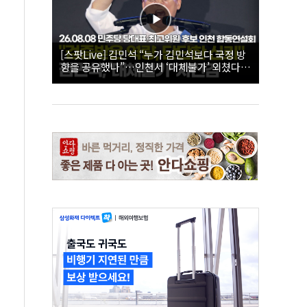
[스팟Live] 김민석 “누가 김민석보다 국정 방
향을 공유했나”…인천서 ‘대체불가’ 외쳤다 |
26.08.08 더불어민주당 당대표·최고위원 후
보 인천 합동연설회