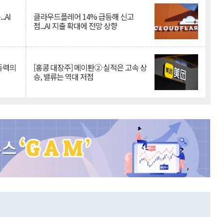
.AI
클라우드플레어 14% 급등해 신고
점...AI 지출 확대에 전망 상향
 동력의
[홍콩 대장주] 메이퇀② 실적은 고속 상
승, 밸류는 역대 저점