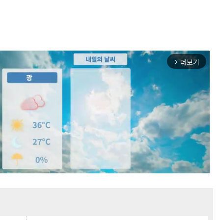
더보기
arrow_forward_ios
Mute