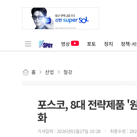
영상
포토
정치
정책·서
홈
산업
철강
포스코, 8대 전략제품 '
화
기사입력 :
2026년02월27일 10:28
최종수정 :
20