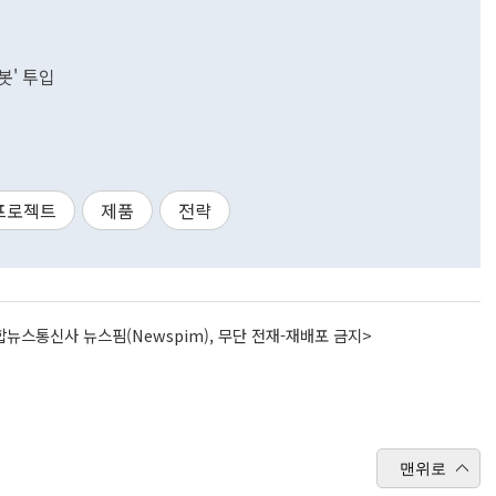
봇' 투입
프로젝트
제품
전략
뉴스통신사 뉴스핌(Newspim), 무단 전재-재배포 금지>
맨위로