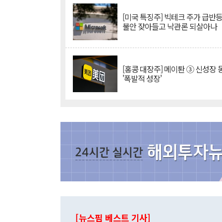
[미국 특징주] 빅테크 주가 급반등..
불안 잦아들고 낙관론 되살아나
[홍콩 대장주] 메이퇀 ③ 신성장
'폭발적 성장'
[뉴스핌 베스트 기사]