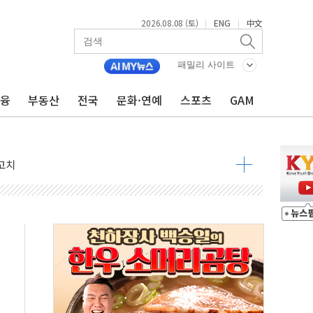
2026.08.08 (토)
ENG
中文
|
|
패밀리 사이트
금융
부동산
전국
문화·연예
스포츠
GAM
 정청래 격차 확대'
타진
최고치
 요구
낮아지며 상승… STOXX 600 지수는 나흘 연속 최고치
세
엘·이란 위협에 맞설 자체 억지력 강화
동
톱'… 美 해상봉쇄 영향
각