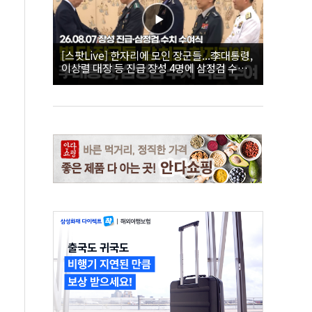
[스팟Live] 한자리에 모인 장군들...李대통령,
이상렬 대장 등 진급 장성 4명에 삼정검 수치
직접 수여｜26.08.07 장성 진급·삼정검 수치
수여식