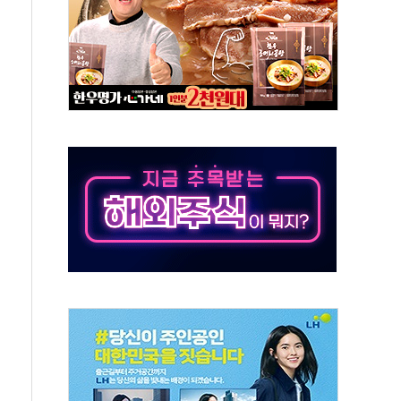
체주 '활짝'
스닥 선물 1%대 상승
상 기대 후퇴
·태양광주↑ VS 트레이드데스크·웬디스↓
 끝까지 찾겠다"
중 완화 전환점"