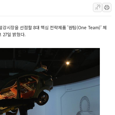
가
[AI MY 뉴스] 뉴욕 반도체주 프리뷰...美 고용 쇼크에 반도
가
뉴욕증시 프리뷰, 美 고용 쇼크에 금리 인상 우려 후퇴…나
[종합] 美 7월 고용 2만3000명 감소 '쇼크'…9월 금리 인
강시장을 선점할 8대 핵심 전략제품 '원팀(One Team)' 체
[사진] 이슬람 수니파 3개국, 공동방위협정 체결
27일 밝혔다.
뉴욕증시 개장 전 특징주...아틀라시안·클라우드플레어
보훈부, 미 DPAA와 MOU… "6·25 미군 실종자 7359명
트럼프 "금리 내려야"…파월 때와 달리 워시엔 톤 낮춰
특정 정치인 측근 포항시 정책특보 내정설...포항시 '시끌'
李 "해남 태양광, 대한민국 다음 100년 밑거름…수도권 집