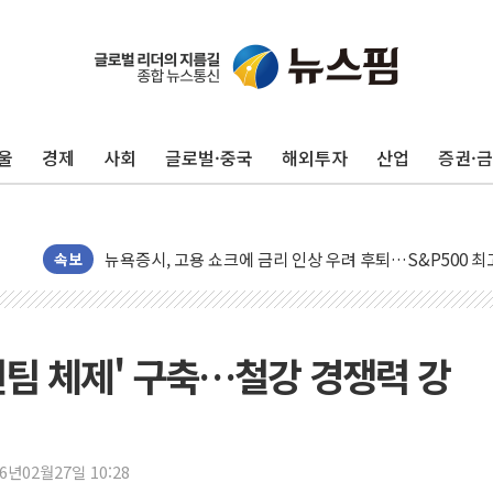
울
경제
사회
글로벌·중국
해외투자
산업
증권·
민주, 오늘 제주·인천 경선 결과 발표...'김민석 재역전 vs
한상협, 업계 개인정보 보안 새판 짠다…'자율규제단체' 
뉴욕증시, 고용 쇼크에 금리 인상 우려 후퇴…S&P500 
트럼프, 쿡 연준 이사 해임 재추진…"26일까지 의혹 소명"
속보
유럽증시, 美 고용 예상 밖 부진에 연준 금리 인상 가능성 
미 연준 매파 기세 꺾이나…고용 감소에 9월 동결 전망 우
[종합] 이슬람 수니파 3국, '공동방위협정' 체결… 이스라
원팀 체제' 구축…철강 경쟁력 강
트럼프, 백신·자폐증 행정명령 검토…"이르면 다음 주"
美 항소법원, 백악관 무도회장 공사 중단 명령…트럼프 제
이란 핵심 원유 수출항 '하르그섬', 최근 1주일 이상 '올스
26년02월27일 10:28
美 고용 쇼크에 엔화 장중 급등…시장은 "또 개입했나" 촉