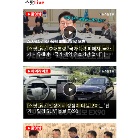
스팟
Live
[스팟Live] 李대통령 "국가폭력 피해자, 국가
가 치유해야…국가 책임 유효기간 없어"｜
26.08.07 국가폭력 피해자 위로 오찬
[스팟Live] 일상에서 장점이 더 돋보이는 '전
기 패밀리 SUV' 볼보 EX90