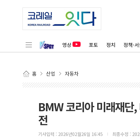
영상
포토
정치
정책·서
홈
산업
자동차
BMW 코리아 미래재단,
전
기사입력 :
2026년02월26일 16:45
최종수정 :
20