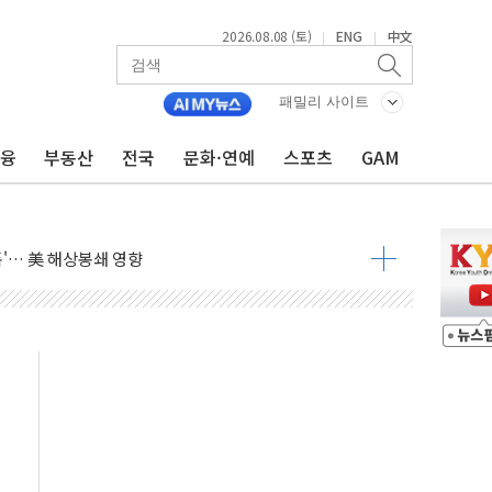
2026.08.08 (토)
ENG
中文
|
|
낮아지며 상승… STOXX 600 지수는 나흘 연속 최고치
세
패밀리 사이트
엘·이란 위협에 맞설 자체 억지력 강화
금융
부동산
전국
문화·연예
스포츠
GAM
동
톱'… 美 해상봉쇄 영향
각
체주 '활짝'
스닥 선물 1%대 상승
상 기대 후퇴
·태양광주↑ VS 트레이드데스크·웬디스↓
 끝까지 찾겠다"