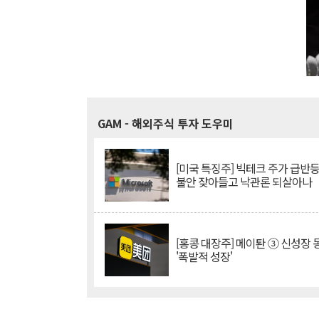
GAM
- 해외주식 투자 도우미
[미국 특징주] 빅테크 주가 급반등..
불안 잦아들고 낙관론 되살아나
[홍콩 대장주] 메이퇀 ③ 신성장
'폭발적 성장'