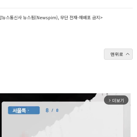
뉴스통신사 뉴스핌(Newspim), 무단 전재-재배포 금지>
맨위로
더보기
arrow_forward_ios