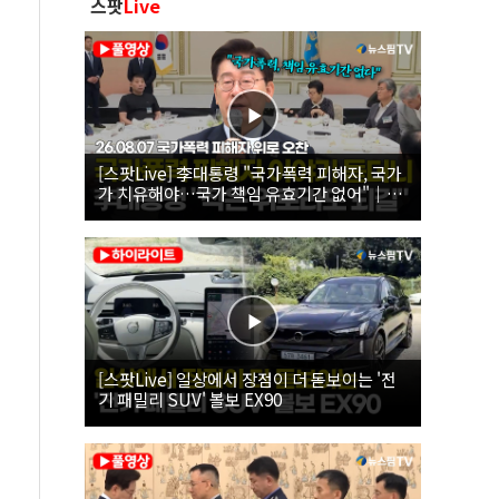
스팟
Live
[스팟Live] 李대통령 "국가폭력 피해자, 국가
가 치유해야…국가 책임 유효기간 없어"｜
26.08.07 국가폭력 피해자 위로 오찬
[스팟Live] 일상에서 장점이 더 돋보이는 '전
기 패밀리 SUV' 볼보 EX90