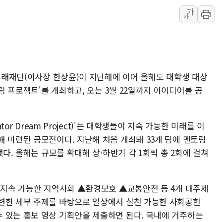
가
특정 정치인 측근 포항시 정책특보 내정설...포항시 '시끌'
가
李 "해남 태양광, 대한민국 다음 100년 밑거름…수도권 집
李 대통령, '6시간 마라톤 부동산 2차 회의' 주재… "전폭
트럼프, 中 겨냥 폴리실리콘 관세 15% 부과…美 태양광주
[사진] 빈살만과 에르도안의 만남
 미래재단(이사장 한상윤)이 지난해에 이어 올해도 대학생 대상
이란와이어 "이란 최고지도자 위독…곧 사망해도 놀랍지 
 프로젝트'를 개최하고, 오는 3월 22일까지 아이디어를 공
tor Dream Project)'는 대학생들이 지속 가능한 미래를 이
 마련된 공모전이다. 지난해 처음 개최돼 33개 팀에 멘토링
했다. 올해는 규모를 확대해 상·하반기 각 1회씩 총 2회에 걸쳐
 ▲지속 가능한 지역사회 ▲환경보호 ▲교통안전 등 4개 대주제
련한 세부 주제를 바탕으로 일상에서 실천 가능한 사회공헌
 있는 홍보 영상 기획안을 제출하면 된다. 국내에 거주하는