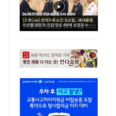
[스팟Live] 한자리에 모인 장군들...李대통령,
이상렬 대장 등 진급 장성 4명에 삼정검 수치
직접 수여｜26.08.07 장성 진급·삼정검 수치
수여식