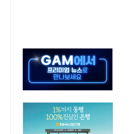
중 완화 전환점"
적 공급 확대·속도전 총력"
 급등
않아"