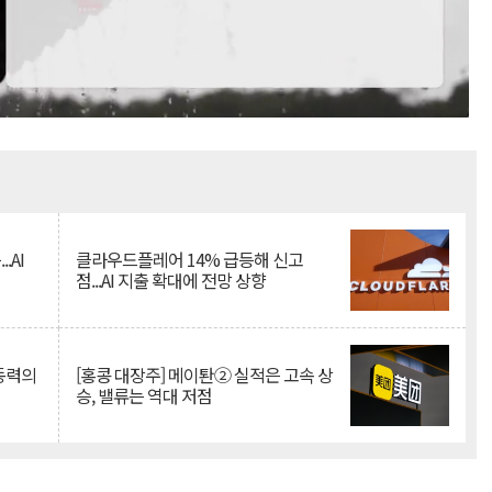
Mute
.AI
클라우드플레어 14% 급등해 신고
점...AI 지출 확대에 전망 상향
 동력의
[홍콩 대장주] 메이퇀② 실적은 고속 상
승, 밸류는 역대 저점