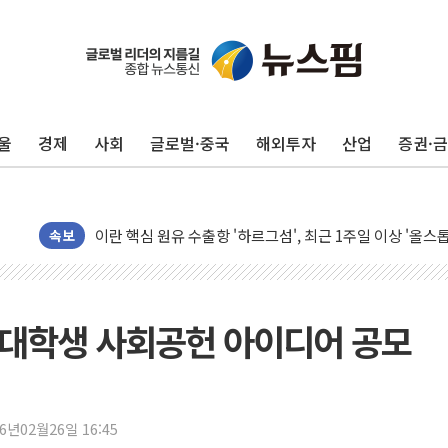
유럽증시, 美 고용 예상 밖 부진에 연준 금리 인상 가능성 
미 연준 매파 기세 꺾이나…고용 감소에 9월 동결 전망 우
[종합] 이슬람 수니파 3국, '공동방위협정' 체결… 이스라
울
경제
사회
글로벌·중국
해외투자
산업
증권·
트럼프, 백신·자폐증 행정명령 검토…"이르면 다음 주"
美 항소법원, 백악관 무도회장 공사 중단 명령…트럼프 제
이란 핵심 원유 수출항 '하르그섬', 최근 1주일 이상 '올스
美 고용 쇼크에 엔화 장중 급등…시장은 "또 개입했나" 촉
속보
[AI MY 뉴스] 뉴욕 반도체주 프리뷰...美 고용 쇼크에 반도
뉴욕증시 프리뷰, 美 고용 쇼크에 금리 인상 우려 후퇴…나
[종합] 美 7월 고용 2만3000명 감소 '쇼크'…9월 금리 인
 대학생 사회공헌 아이디어 공모
[사진] 이슬람 수니파 3개국, 공동방위협정 체결
뉴욕증시 개장 전 특징주...아틀라시안·클라우드플레어
보훈부, 미 DPAA와 MOU… "6·25 미군 실종자 7359명
26년02월26일 16:45
트럼프 "금리 내려야"…파월 때와 달리 워시엔 톤 낮춰