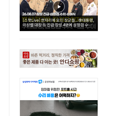
[스팟Live] 한자리에 모인 장군들...李대통령,
이상렬 대장 등 진급 장성 4명에 삼정검 수치
직접 수여｜26.08.07 장성 진급·삼정검 수치
수여식