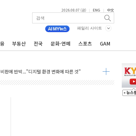
2026.08.07 (금)
ENG
中文
|
|
패밀리 사이트
금융
부동산
전국
문화·연예
스포츠
GAM
101억 '흑자전환'
비판에 반박..."디지털 환경 변화에 따른 것"
원 규모 라팔 도입 속도...프랑스 인도에 판매 제안서 제출
주담대 신규 취급 중단
글 디자인 협업 제품 전달
볼', 레드닷 디자인 어워드 수상
 청와대로 초청해 사과…"국가가 책임 다하겠다"
9주년 여름 기획세트 출시
장 살리기보다 투자자 설득이 먼저