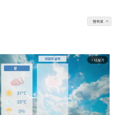
맨위로
더보기
arrow_forward_ios