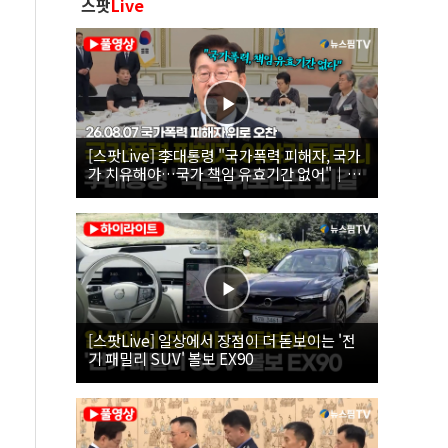
스팟
Live
[스팟Live] 李대통령 "국가폭력 피해자, 국가
가 치유해야…국가 책임 유효기간 없어"｜
26.08.07 국가폭력 피해자 위로 오찬
[스팟Live] 일상에서 장점이 더 돋보이는 '전
기 패밀리 SUV' 볼보 EX90