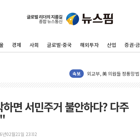
울
경제
사회
글로벌·중국
해외투자
산업
증권·
[인사] 외교부
롯데케미칼, 2분기 영업익 1
외교부, 美 의원들 정통망법 
속보
'세기의 거래', 인도 50조
하나은행, 7일부터 비대면 
공진원, 맨시티 선수단에 한
박하면 서민주거 불안하다? 다주
GS25 '소비뇽레몬블랑하이
李대통령, 국가폭력 피해자
"
신세계百, 포트넘앤메이슨 
[기자수첩] ISA 개편, 국
26년02월21일 23:02