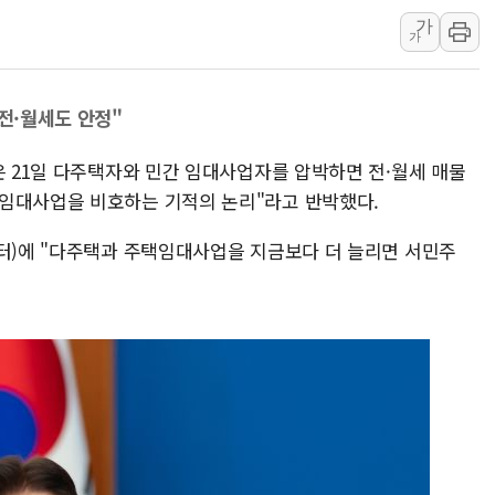
美 태양광 수입장벽에 한화큐
가
두나무, 경찰청 '압수 디지
가
교보증권, 10일까지 코스피2
[뉴스핌 뉴스레터 Today AN
 전·월세도 안정"
NXT, 12일부터 프리마켓 
보름째 잠 못 드는 서울…30
은 21일 다주택자와 민간 임대사업자를 압박하면 전·월세 매물
택임대사업을 비호하는 기적의 논리"라고 반박했다.
미일 환율공조 뒷말 무성..
우유자조금, 노인복지관 찾아
위터)에 "다주택과 주택임대사업을 지금보다 더 늘리면 서민주
더본코리아 롤링파스타, 파
4자 연합 균열에 분쟁 재점