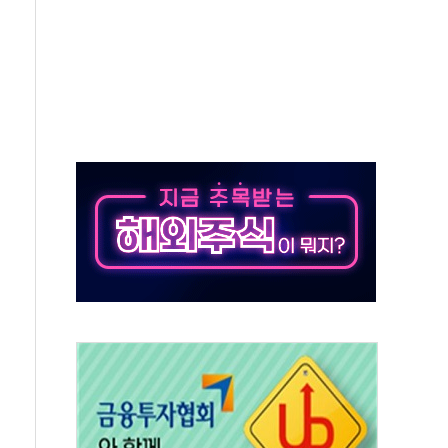
셀·OCI '반색'…비중국산 부담은 변수
털자산 커스터디' 사업 맡는다
00 지수 기초자산 원금지급형 ELB 공모
DA] 8월 7일
상·하한가 주문 제한…'SK하이닉스 사태' 재발 방지
도 열대야에 피로 누적 '건강 적신호'
."맘대로 팔지도 못하는데 무슨 기축통화"
 어르신 우유 지원 점검
브리 셰프 모델 발탁
화 조짐…한미 지배구조 다시 요동