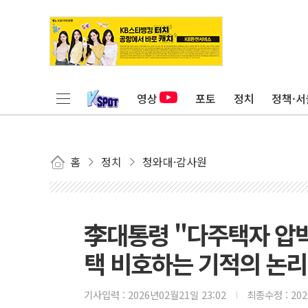
영상
포토
정치
정책·서
홈
정치
청와대·감사원
李대통령 "다주택자 압
택 비호하는 기적의 논리
기사입력 :
2026년02월21일 23:02
최종수정 :
20