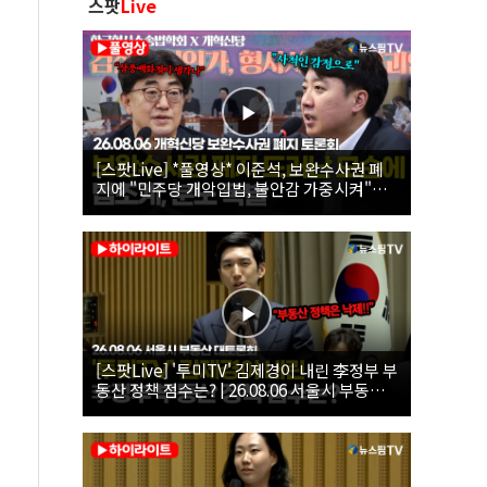
스팟
Live
[스팟Live] *풀영상* 이준석, 보완수사권 폐
지에 "민주당 개악입법, 불안감 가중시켜"｜
26.08.06 개혁신당 보완수사권 폐지 토론회
[스팟Live] '투미TV' 김제경이 내린 李정부 부
동산 정책 점수는? | 26.08.06 서울시 부동산
대토론회