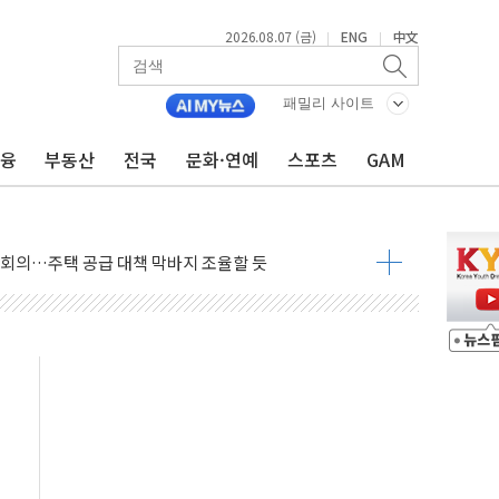
2026.08.07 (금)
ENG
中文
|
|
패밀리 사이트
우 5거래일 랠리 '마침표'
금융
부동산
전국
문화·연예
스포츠
GAM
의 막바지.."美와 직접 협상 없어"
민석 후보 - 8월 7일
차 회의…주택 공급 대책 막바지 조율할 듯
회견·주요 정당 - 8월 7일
 제한 추진…美 "통행 막을 권한 없어"
 상승… "2분기 기업 순이익 21% 증가" 전망
 나토 회원국 공격 검토… 거짓 깃발 작전"
재회…로봇·AI 데이터센터·모빌리티 구체화
·아이온큐·도어대시↑ VS 샌디스크·피그마·앱러빈↓
 반대…상법·자본시장법 개정 논의"