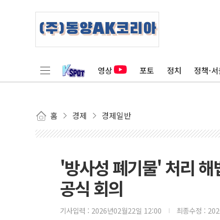
영상
포토
정치
정책·서
홈
경제
경제일반
'방사성 폐기물' 처리 
공식 회의
기사입력 :
2026년02월22일 12:00
최종수정 :
20