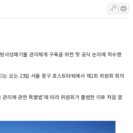
가
뉴욕증시 프리뷰, 미 주가선물 AI주
가
청와대, 북한 단거리 탄도미사일 발사
금값 7주 만에 최고…美 고용 둔화·
[인도증시] 중동 긴장 완화에 실적 호
러, 1인칭시점 드론으로 우크라 민간
[베트남 증시] 지수 하락 속 'DGC
위 방사성폐기물 관리체계 구축을 위한 첫 공식 논의에 착수했
'월가의 황제' 다이먼 "금융시장 레
양주 섬유염색공장서 화재 1명 중상…
 오는 23일 서울 중구 포스트타워에서 제1회 위원회 회의
 관리에 관한 특별법'에 따라 위원회가 출범한 이후 처음 열