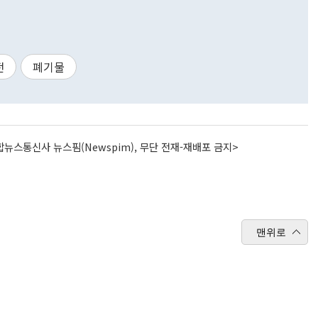
전
폐기물
뉴스통신사 뉴스핌(Newspim), 무단 전재-재배포 금지>
맨위로