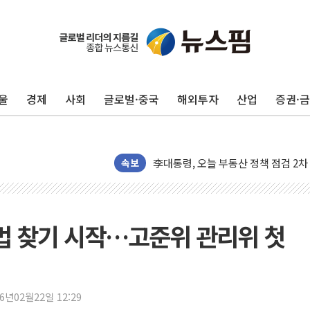
뉴욕증시, 유가·금리 부담에 하락…다
울
경제
사회
글로벌·중국
해외투자
산업
증권·
이란, 오만과 호르무즈 해협 재개방 합
[민주 당권주자 일정] 송영길·정청래·김
李대통령, 오늘 부동산 정책 점검 2
[오늘의 정치일정] 8월 7일(금)
속보
[오늘의 국회일정] 상임위·세미나·기자
이란, 美·이스라엘 선박 호르무즈 통항
유럽증시, 견조한 실적 소화하며 대부분
해법 찾기 시작…고준위 관리위 첫
리투아니아 국방 "러, 우크라 드론으로
구광모, 내주 실리콘밸리서 젠슨 황 
뉴욕증시 개장 전 특징주...모더나
26년02월22일 12:29
김정관 장관 "영업이익 N% 성과급