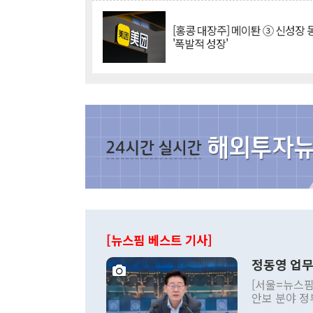
[홍콩 대장주] 메이퇀 ③ 신성장
'폭발적 성장'
[뉴스핌 베스트 기사]
정동영 업무
[서울=뉴스핌
안보 분야 정
평화공존 발전