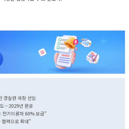
전 경실련 국장 선임
속도…2029년 완공
 전기이륜차 60% 보급"
관 협력으로 확대"