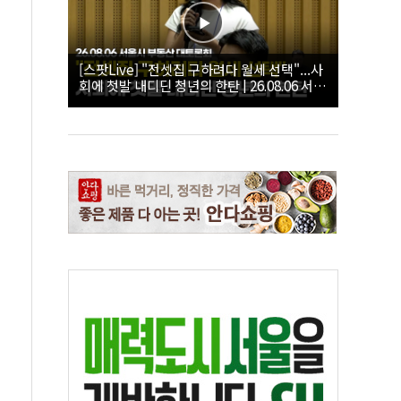
[스팟Live] "전셋집 구하려다 월세 선택"...사
회에 첫발 내디딘 청년의 한탄 | 26.08.06 서울
시 부동산 대토론회