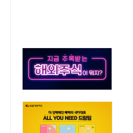
 차익실현 속 혼조세...웨스턴디지털·샌디스크↓
에 긴급 안보 점검회의
호르무즈 재개방 기대에 강세
조까지, 상승...호실적 보고 기업 상승세 뚜렷
인 '사파리' 공격… 시민들 공포감 극대화 전략
' 임시 주총 기대감에 홀로 상한가…마진 잔액은 사상 최고
버리지 위험수위…숨은 차입이 더 큰 변수"
대응 1단계 진압 중