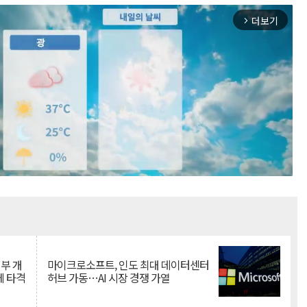
더보기
arrow_forward_ios
Mute
뇌부 개
마이크로소프트, 인도 최대 데이터센터
에 타격
허브 가동…AI 시장 경쟁 가열