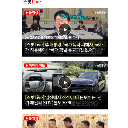
스팟
Live
[스팟Live] 李대통령 "국가폭력 피해자, 국가
가 치유해야…국가 책임 유효기간 없어"｜
26.08.07 국가폭력 피해자 위로 오찬
[스팟Live] 일상에서 장점이 더 돋보이는 '전
기 패밀리 SUV' 볼보 EX90