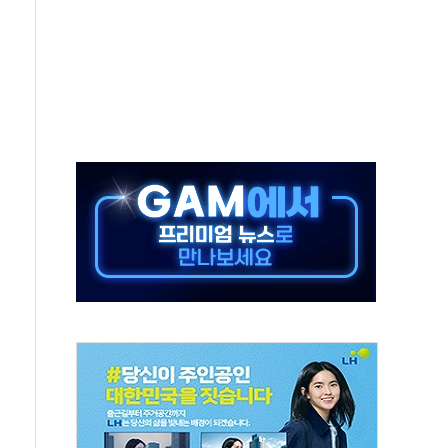
~9일 최대 100mm 호우
결… 수니파 국가들의 새 안보 협력 구도
비온 59㎡ 18억원대
-서울시 '정책 엇박자'
생애최초만 경쟁 치열
래·ETF 매수에도 고유가·금리·입법 지연 '삼중 부담'
...석유·가스주 올랐지만 빈그룹이 상쇄
총수요 104.3GW 기록
 위기 고조되는 또 다른 중동 화약고