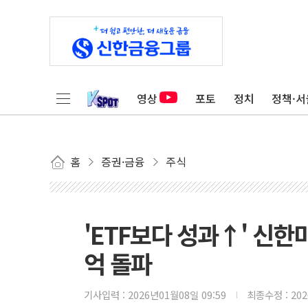
영상
포토
정치
정책·서
홈
증권·금융
주식
'ETF보다 성과↑' 신한
억 돌파
기사입력 :
2026년01월08일 09:59
최종수정 :
20