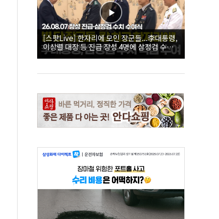
[스팟Live] 한자리에 모인 장군들...李대통령,
이상렬 대장 등 진급 장성 4명에 삼정검 수치
직접 수여｜26.08.07 장성 진급·삼정검 수치
수여식