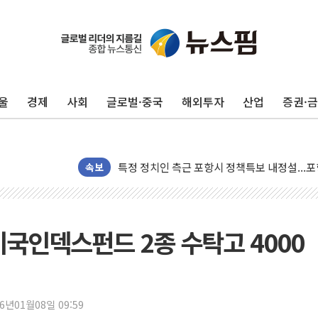
울
경제
사회
글로벌·중국
해외투자
산업
증권·
보훈부, 미 DPAA와 MOU… "6·25 미군 실종
트럼프 "금리 내려야"…파월 때와 달리 워시엔
특정 정치인 측근 포항시 정책특보 내정설...포
李 "해남 태양광, 대한민국 다음 100년 밑거
속보
李 대통령, '6시간 마라톤 부동산 2차 회의' 
트럼프, 中 겨냥 폴리실리콘 관세 15% 부과
[사진] 빈살만과 에르도안의 만남
미국인덱스펀드 2종 수탁고 4000
이란와이어 "이란 최고지도자 위독…곧 사망해
남동발전, 해남군에 국내 최대 규모 400MW 
[인도증시] 중동 불안 속 유가 상승에 소폭 하락
26년01월08일 09:59
황희 '폐버스 청년주택' SNS 글 역풍에 "정부