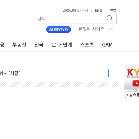
2026.08.07 (금)
ENG
中文
|
|
패밀리 사이트
금융
부동산
전국
문화·연예
스포츠
GAM
자 7359명 끝까지 찾겠다"
 톤 낮춰
항시 '시끌'
름…수도권 집중 완화 전환점"
주재… "전폭적 공급 확대·속도전 총력"
…美 태양광주 급등
도 놀랍지 않아"
태양광 착공…여의도 1.6배 규모
...금융주 낙폭 커
정책 아냐" 해명