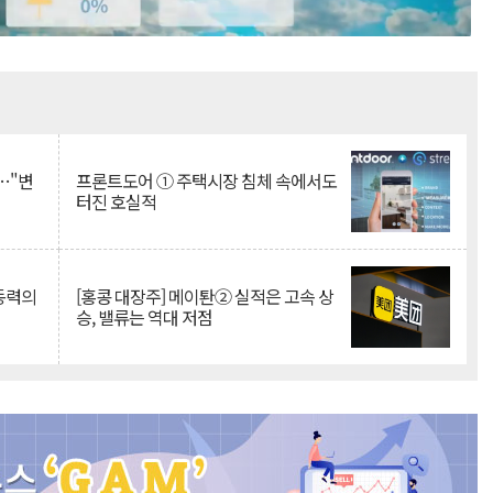
Mute
…"변
프론트도어 ① 주택시장 침체 속에서도
터진 호실적
 동력의
[홍콩 대장주] 메이퇀② 실적은 고속 상
승, 밸류는 역대 저점