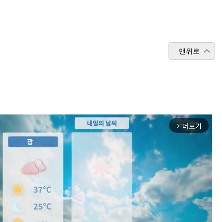
맨위로
더보기
arrow_forward_ios