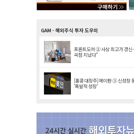
GAM
- 해외주식 투자 도우미
프론트도어 ② 사상 최고가 경신
곡점 지났다"
[홍콩 대장주] 메이퇀 ③ 신성장
'폭발적 성장'