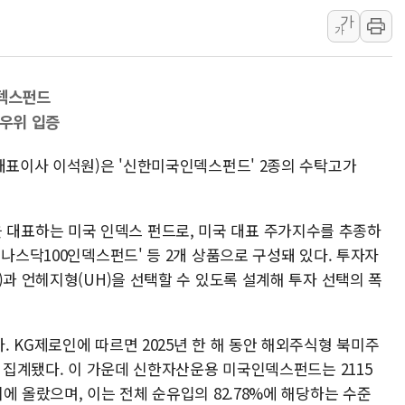
가
폭염 누그러지고 가뭄 숙지나...경북동해안권 8
가
사우디·튀르키예·파키스탄, '공동방위협정' 체
신길동 신축도 3.3㎡당 7250만원…써밋 클라
인덱스펀드
용산공원·그린벨트로 또 충돌…반복되는 국토부
 우위 입증
[AI 부동산 투데이] 특공 전략도 '극과 극'…
[코인시황] 비트코인 6만4000달러대 횡보…고
(대표이사 이석원)은 '신한미국인덱스펀드' 2종의 수탁고가
[베트남 증시] 유동성 부진 지속, 강보합 마감
'찜통더위'에 전력수요 역대 최고치 경신…한낮 
표하는 미국 인덱스 펀드로, 미국 대표 주가지수를 추종하
후티 반군, 예멘 정부군과 사우디 동시 공격…
국나스닥100인덱스펀드' 등 2개 상품으로 구성돼 있다. 투자자
)과 언헤지형(UH)을 선택할 수 있도록 설계해 투자 선택의 폭
 KG제로인에 따르면 2025년 한 해 동안 해외주식형 북미주
로 집계됐다. 이 가운데 신한자산운용 미국인덱스펀드는 2115
에 올랐으며, 이는 전체 순유입의 82.78%에 해당하는 수준