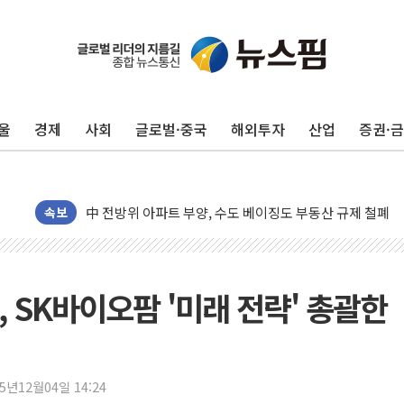
울
경제
사회
글로벌·중국
해외투자
산업
증권·
동해중부 전 해상 풍랑주의보…10일까지 최대 3.5m 높은
연일 폭염에 온열질환 사망 23명…정부, 비상대응기구 가
中 전방위 아파트 부양, 수도 베이징도 부동산 규제 철폐
인제 용대리 계곡서 수위 상승으로 피서객 7명 고립…전원
속보
동해시, 11~14일 '별똥별 멍' 운영…페르세우스 유성우 
강원 중·남부 동해안 시간당 50mm 이상 폭우…호우경보
청양 밭에서 일하던 90대 숨져…온열질환 여부 조사
 SK바이오팜 '미래 전략' 총괄한
폭염에 車 운전면허 기능시험 오전 집중 편성…체감온도 3
李대통령, 'ISA·주가누르기 방지법' 전면 재검토 지시
'호우 특보' 경북 울진 시간당 20~30mm 강한 비...가뭄 
25년12월04일 14:24
주말 무더위·열대야 지속…내륙 곳곳 소나기