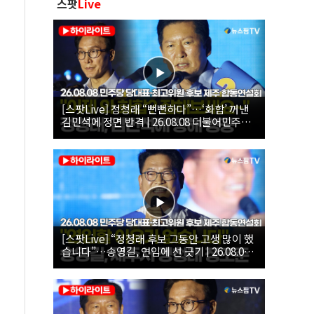
스팟
Live
[스팟Live] 정청래 “뻔뻔하다”…‘화합’ 꺼낸
김민석에 정면 반격 | 26.08.08 더불어민주당
당대표·최고위원 후보 제주 합동연설회
[스팟Live] “정청래 후보 그동안 고생 많이 했
습니다”…송영길, 연임에 선 긋기 | 26.08.08
더불어민주당 당대표·최고위원 후보 제주 합
동연설회