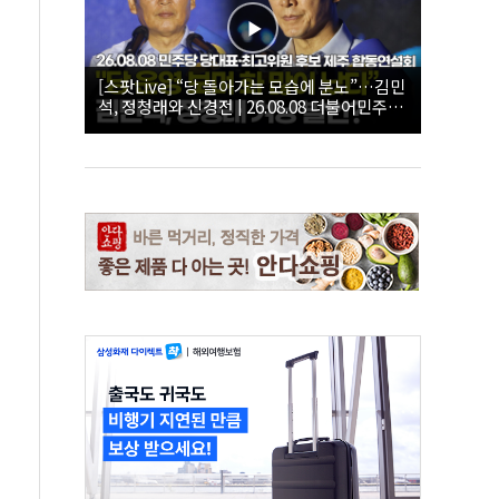
[스팟Live] “당 돌아가는 모습에 분노”…김민
석, 정청래와 신경전 | 26.08.08 더불어민주당
당대표·최고위원 후보 제주 합동연설회