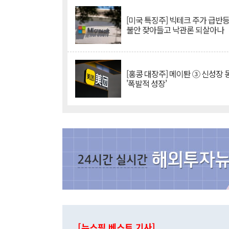
[미국 특징주] 빅테크 주가 급반등..
불안 잦아들고 낙관론 되살아나
[홍콩 대장주] 메이퇀 ③ 신성장
'폭발적 성장'
[뉴스핌 베스트 기사]