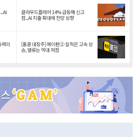
.AI
클라우드플레어 14% 급등해 신고
점...AI 지출 확대에 전망 상향
 동력의
[홍콩 대장주] 메이퇀② 실적은 고속 상
승, 밸류는 역대 저점