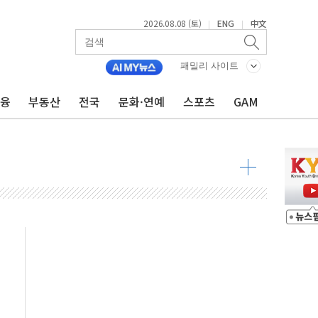
2026.08.08 (토)
ENG
中文
|
|
패밀리 사이트
금융
부동산
전국
문화·연예
스포츠
GAM
 물결
동
 구조
관측
 발효
8도 넘으면 중단
해소될 듯