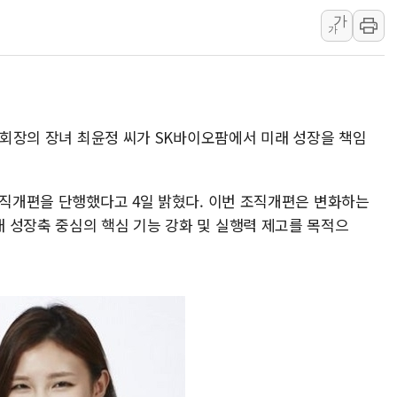
가
오세훈 "용산공원 주택 검토, 민주당 스스로 원칙 뒤집는 
가
충북 주말 무더위 지속…청주·진천 35도, 곳곳 소나기
10월 보완수사권 폐지·공소청 출범…피해자들 '범죄 사각
한상협, 업계 개인정보 보안 새판 짠다…'자율규제단체' 
민주당, 오늘 제주·인천 경선 발표...김민석 '재역전' vs 정
룹 회장의 장녀 최윤정 씨가 SK바이오팜에서 미래 성장을 책임
뉴욕증시, 고용 쇼크에 금리 인상 우려 후퇴…S&P500 
트럼프, 쿡 연준 이사 해임 재추진…"26일까지 의혹 소명"
조직개편을 단행했다고 4일 밝혔다. 이번 조직개편은 변화하는
유럽증시, 美 고용 예상 밖 부진에 연준 금리 인상 가능성 
 성장축 중심의 핵심 기능 강화 및 실행력 제고를 목적으
미 연준 매파 기세 꺾이나…고용 감소에 9월 동결 전망 우