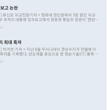
보고 논란
] 유신모 외교전문기자 = 청와대 영빈관에서 5일 열린 외교·
부 부처의 대통령 업무보고에서 정동영 통일부 장관의 '한반도
 구상'과 업무보고 발언이 논란을 빚고 있다. 이날 정 장관의
10
정부 내 조율을 거치지 않은 사안을 정책으로 추진하겠다고 공
는가 하면 사실 관계에 맞지 않은 설명도 있었다. 이재명 대통
로 신중을 기해 달라고 경고했고, 조현 외교부 장관은 '이상
지 최대 흑자
 근거한 비현실적 구상'이라는 비판을 내놨다. 그동안 정 장
책 관련 발언이 물의를 빚은 적은 여러 번 있지만 대통령과 유
] 박가연 기자 = 지난 6월 우리나라의 경상수지가 전월에 이
이 공개적으로 부정적 입장을 표명한 것은 이례적이다. 정 장
 흑자를 기록했다. 반도체를 중심으로 한 정보기술(IT) 품목 수
대북 접근법과 월권을 제어해야 한다는 목소리도 높아지고 있
간 상품수출이 처음으로 1000억달러를 넘어선 영향이다. [자
00
 따르
기자간담회를 하고 있다. [사진=통일부] 2026.07.23 ◆통일
 경상수지는 497억3000만달러 흑자로 집계됐다. 전월(386억
 넘어선 주장 정 장관은 이날 업무보고에서 '한반도 평화공존
)에 이어 두 달 연속 월간 기준 역대 최대 기록을 갈아치웠다.
 설명하면서 이재명 정부 2년차 핵심 과제로 상호 존중·평화
해 상반기 누적 경상수지 흑자는 1910억1000만달러를 기록
·핵 없는 한반도 등 3대 기본 방향을 제시했다. 정 장관은 "대
지 흑자를 견인한 것은 상품수지다. 6월 상품수지는 478억
언어는 멈춰야 한다"면서 주적 용어 대체를 주장했다. 지난 25
 흑자를 기록하며 전월에 이어 역대 최대를 다시 썼다. 국제수
D(완전하고 검증가능하며 되돌릴 수 없는 비핵화) 구도는 이미
수출은 1123억7000만달러로 전년 동월 대비 84.5% 증가하
했다. 또 "현 시점에서 흘러간 선(先)비핵화만 되뇌는 것은
 처음으로 1000억달러를 넘어섰다. 상품수입은 644억8000만
 데 힘이 되지 않는다"고 주장했다. 정 장관은 또 "정전 체제
6% 늘었다. 통관 기준으로는 반도체 수출이 전년 동월 대비
로 바꾸는 논의에 착수하겠다"면서 "북·미 정상회담 견인과
증했고 컴퓨터·주변기기(SSD)는 282.7% 증가했다. IT 품목
화의 동력을 확보하기 위해 최선을 다할 것"이라고 말했다. 하
.4% 늘었으며 비IT 품목도 ▲석유제품(47.5%) ▲화공품