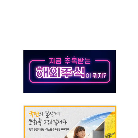
것"
지대' 우려
타진
청래 '격차 확대'
최고치
 요구
낮아지며 상승… STOXX 600 지수는 나흘 연속 최고치
세