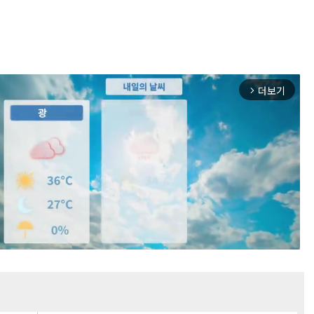
더보기
arrow_forward_ios
Mute