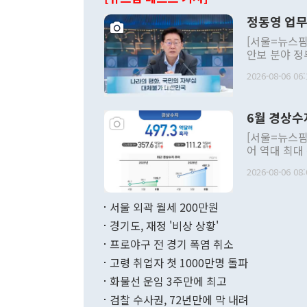
정동영 업무
[서울=뉴스핌
안보 분야 정
평화공존 발전
2026-08-06 06:
발언 중에는 
언한 것이 있
령은 공개적으
6월 경상수
주의적 희망에
관의 대북 정
[서울=뉴스핌
관 부처 장관
어 역대 최대
관의 무리한 
출 호조로 월
다. [정동영 통일부 장관이 지난달 23일 오후 서울 종로구 정부서울청사에
2026-08-06 08:
료=한국은행] 한국은행이 6일 발표한 '2026년 6월 국제수지(잠정)'에
서 취임 1주년 
면 지난 6월
부 장관 권한
1000만달러
서울 외곽 월세 200만원
발전 구상'을
이에 따라 올
적 갈등 해결
경기도, 재정 '비상 상황'
했다. 경상수
결과 혐오의 
9000만달러
프로야구 전 경기 폭염 취소
년간의 CVI
지 기준 상품
고령 취업자 첫 1000만명 돌파
무너졌다고도 
며 월간 기준
현실을 바꾸는
달러로 38.
화물선 운임 3주만에 최고
를 평화 체제
196.9% 급
검찰 수사권, 72년만에 막 내려
함께 4자 대
수출은 160