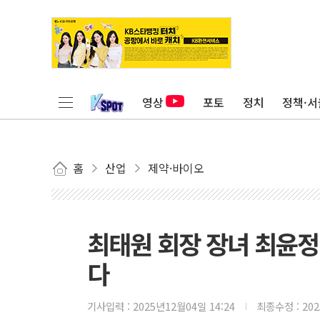
영상
포토
정치
정책·서
홈
산업
제약·바이오
최태원 회장 장녀 최윤정,
다
기사입력 :
2025년12월04일 14:24
최종수정 :
20