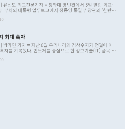
] 유신모 외교전문기자 = 청와대 영빈관에서 5일 열린 외교·
부 부처의 대통령 업무보고에서 정동영 통일부 장관의 '한반도
 구상'과 업무보고 발언이 논란을 빚고 있다. 이날 정 장관의
10
정부 내 조율을 거치지 않은 사안을 정책으로 추진하겠다고 공
는가 하면 사실 관계에 맞지 않은 설명도 있었다. 이재명 대통
로 신중을 기해 달라고 경고했고, 조현 외교부 장관은 '이상
지 최대 흑자
 근거한 비현실적 구상'이라는 비판을 내놨다. 그동안 정 장
책 관련 발언이 물의를 빚은 적은 여러 번 있지만 대통령과 유
] 박가연 기자 = 지난 6월 우리나라의 경상수지가 전월에 이
이 공개적으로 부정적 입장을 표명한 것은 이례적이다. 정 장
 흑자를 기록했다. 반도체를 중심으로 한 정보기술(IT) 품목 수
대북 접근법과 월권을 제어해야 한다는 목소리도 높아지고 있
간 상품수출이 처음으로 1000억달러를 넘어선 영향이다. [자
00
 따르
기자간담회를 하고 있다. [사진=통일부] 2026.07.23 ◆통일
 경상수지는 497억3000만달러 흑자로 집계됐다. 전월(386억
 넘어선 주장 정 장관은 이날 업무보고에서 '한반도 평화공존
)에 이어 두 달 연속 월간 기준 역대 최대 기록을 갈아치웠다.
 설명하면서 이재명 정부 2년차 핵심 과제로 상호 존중·평화
해 상반기 누적 경상수지 흑자는 1910억1000만달러를 기록
·핵 없는 한반도 등 3대 기본 방향을 제시했다. 정 장관은 "대
지 흑자를 견인한 것은 상품수지다. 6월 상품수지는 478억
언어는 멈춰야 한다"면서 주적 용어 대체를 주장했다. 지난 25
 흑자를 기록하며 전월에 이어 역대 최대를 다시 썼다. 국제수
D(완전하고 검증가능하며 되돌릴 수 없는 비핵화) 구도는 이미
수출은 1123억7000만달러로 전년 동월 대비 84.5% 증가하
했다. 또 "현 시점에서 흘러간 선(先)비핵화만 되뇌는 것은
 처음으로 1000억달러를 넘어섰다. 상품수입은 644억8000만
 데 힘이 되지 않는다"고 주장했다. 정 장관은 또 "정전 체제
6% 늘었다. 통관 기준으로는 반도체 수출이 전년 동월 대비
로 바꾸는 논의에 착수하겠다"면서 "북·미 정상회담 견인과
증했고 컴퓨터·주변기기(SSD)는 282.7% 증가했다. IT 품목
화의 동력을 확보하기 위해 최선을 다할 것"이라고 말했다. 하
.4% 늘었으며 비IT 품목도 ▲석유제품(47.5%) ▲화공품
령은 정 장관의 구상에 대부분 제동을 걸었다. 이 대통령은 "평
▲철강제품(17.9%) ▲승용차(6.1%) 등을 중심으로 18.6% 증가
 정치적으로 악용되는 측면이 있다"며 "많이 조심하셔야 한
준 수입은 ▲원자재(30.5%) ▲자본재(35.3%) ▲소비재