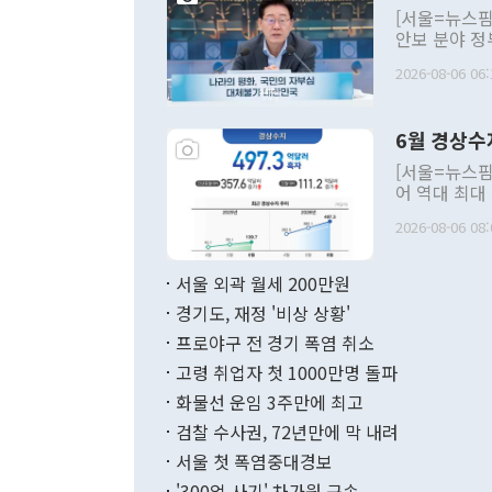
[서울=뉴스핌
안보 분야 정
평화공존 발전
2026-08-06 06:
발언 중에는 
언한 것이 있
령은 공개적으
6월 경상수
주의적 희망에
관의 대북 정
[서울=뉴스핌
관 부처 장관
어 역대 최대
관의 무리한 
출 호조로 월
다. [정동영 통일부 장관이 지난달 23일 오후 서울 종로구 정부서울청사에
2026-08-06 08:
료=한국은행] 한국은행이 6일 발표한 '2026년 6월 국제수지(잠정)'에
서 취임 1주년 
면 지난 6월
부 장관 권한
1000만달러
서울 외곽 월세 200만원
발전 구상'을
이에 따라 올
적 갈등 해결
경기도, 재정 '비상 상황'
했다. 경상수
결과 혐오의 
9000만달러
프로야구 전 경기 폭염 취소
년간의 CVI
지 기준 상품
고령 취업자 첫 1000만명 돌파
무너졌다고도 
며 월간 기준
현실을 바꾸는
달러로 38.
화물선 운임 3주만에 최고
를 평화 체제
196.9% 급
검찰 수사권, 72년만에 막 내려
함께 4자 대
수출은 160
지만 이 대통
서울 첫 폭염중대경보
(18.6%) 
화공존 정책이
했다. 통관 기
'300억 사기' 차가원 구속