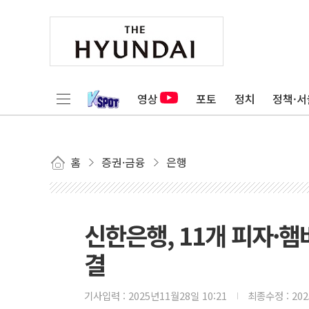
영상
포토
정치
정책·서
홈
증권·금융
은행
신한은행, 11개 피자·햄
결
기사입력 :
2025년11월28일 10:21
최종수정 :
20