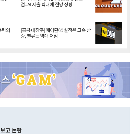
점...AI 지출 확대에 전망 상향
 동력의
[홍콩 대장주] 메이퇀② 실적은 고속 상
승, 밸류는 역대 저점
보고 논란