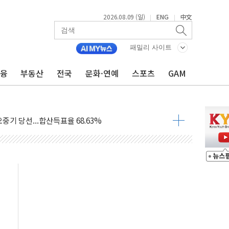
2026.08.09 (일)
ENG
中文
|
|
.'두천~하당'·'올미골교' 차량 통행 선제 제한
 사고 발생…작업자 1명 숨져
패밀리 사이트
철강 AI융합실증센터' 들어선다
금융
부동산
전국
문화·연예
스포츠
GAM
대 숨진 채 발견...경찰, 조사 중
.48%p 차 선두 유지...金 46.01% vs 鄭 44.53%
기 당선...합산득표율 68.63%
해 10대 구속…범행 후 반려견도 죽여
 정청래에 승리…金 48.54% vs 鄭 44.40%
경선 결과...김민석 48.54% 정청래 44.40%
발표...김민석 47.37% 정청래 45.71% 송영길 6.92%
발표...정청래 47.82% 김민석 46.35% 송영길 5.83%
발표...김민석 50.30% 정청래 41.94% 송영길 7.76%
객 400명 맞이…"마음 잇는 시간 되길"
 지급 확정되나…재상고 앞두고 막판 셈법