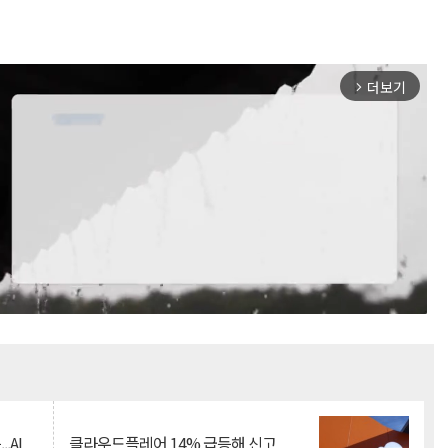
더보기
arrow_forward_ios
Mute
.AI
클라우드플레어 14% 급등해 신고