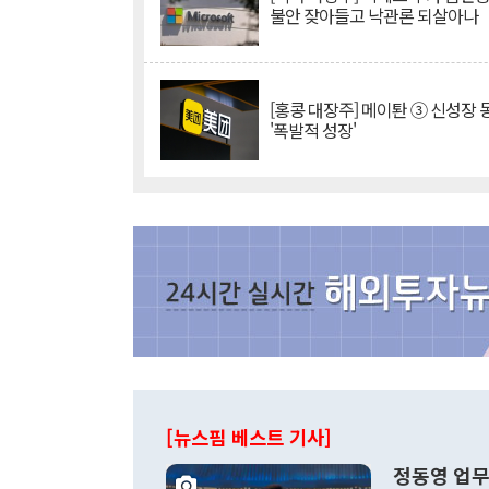
불안 잦아들고 낙관론 되살아나
[홍콩 대장주] 메이퇀 ③ 신성장
'폭발적 성장'
[뉴스핌 베스트 기사]
정동영 업무