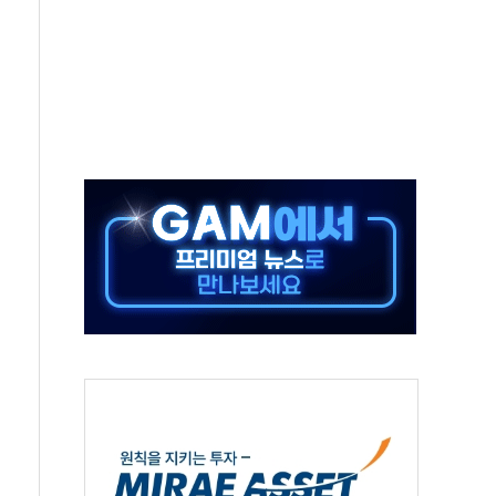
'행복상자' 전달
극기 거꾸로' 논란…이틀만에 철거
 예술·체육요원 최대 33% 감축
 역대 최대폭 감소한 9.4%↓…유통업계 양극화 심화
 특사'로 콜롬비아 대통령 취임식 참석
시간당 30mm 강한 비...호우 피해 없어