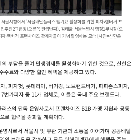
중구 서울시청에서 '서울배달플러스 땡겨요 활성화를 위한 피자•햄버거 프
영업추진2그룹장(오른쪽 일곱번째), 김태균 서울특별시 행정1부시장(오
 피자·햄버거 프랜차이즈 관계자들이 기념 촬영하는 모습 [사진=신한은
의 부담을 줄여 민생경제를 활성화하기 위한 것으로, 신한은
개수수료와 다양한 할인 혜택을 제공하고 있다.
, 피자헛, 롯데리아, 버거킹, 노브랜드버거, 파파존스피자,
7번가피자 등 11개 업체로, 이들은 국내 주요 브랜드다.
러스의 단독 운영사로서 프랜차이즈 B2B 가맹 지원과 공동
심으로 협력을 강화할 계획이다.
운영사로서 서울시 및 유관 기관과 소통을 이어가며 공공배달
겨요'의 브랜딩을 강화하고 모든 이해관계자에게 혜택을 주는