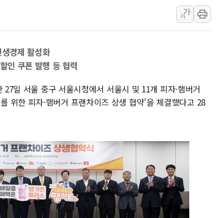
가
하나금융, 명동 소상공인에 
가
인천시 광복절 현수막 '태
병무청, 보충역 전면 손질…
 민생경제 활성화
홈플러스發 대형마트 판매,
 할인 쿠폰 발행 등 협력
윤준병·이해민 의원, '정부
'호우·산사태 주의보' 울진 
 27일 서울 중구 서울시청에서 서울시 및 11개 피자·햄버거
 위한 피자·햄버거 프랜차이즈 상생 협약'을 체결했다고 28