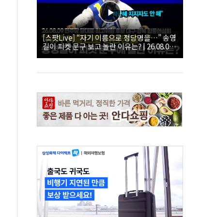
[스팟Live] “자기 이름으로 정당명을…” 송영
길이 피켓 문구 보고 놀란 이유는? | 26.08.09
더불어민주당 당대표·최고위원 후보 대구·경
북 합동연설회