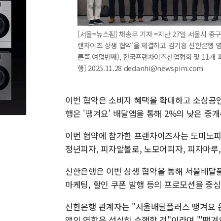
[서울=뉴스핌] 채송무 기자 =지난 27일 서울시 
랜차이즈 상생 협약'을 체결하고 김기흥 신한은행 
른쪽 여덟번째), 한국프랜차이즈산업협회 및 11개
행] 2025.11.28 dedanhi@newspim.com
이번 협약은 소비자 혜택을 확대하고 소상공인
행은 '땡겨요' 배달앱을 통해 2%의 낮은 중
이번 협약에 참가한 프랜차이즈사는 도미노피자
청년피자, 피자알볼로, 노모어피자, 피자마루, 
신한은행은 이번 상생 협약을 통해 서울배달플
마케팅, 할인 쿠폰 발행 등의 프로모션을 중
신한은행 관계자는 "서울배달플러스 땡겨요 
앱의 역할을 성실히 수행할 것"이라며 "'땡