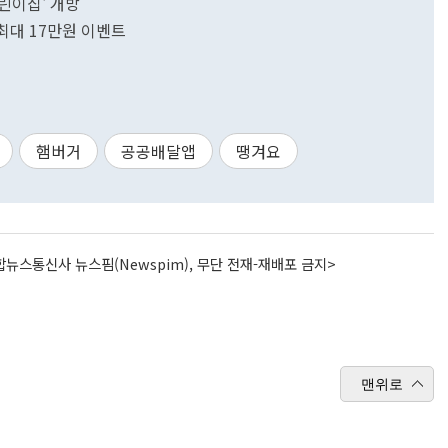
린이집' 개방
에 최대 17만원 이벤트
햄버거
공공배달앱
땡겨요
뉴스통신사 뉴스핌(Newspim), 무단 전재-재배포 금지>
맨위로