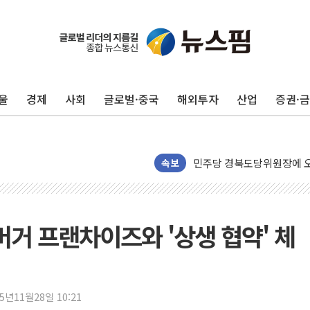
125mm 폭우 쏟아진 울진..
평택 진위면 공장서 작업 중
포항 블루밸리 국가산단에 '
울
경제
사회
글로벌·중국
해외투자
산업
증권·
상주 낙동강 선착장 하류서 50
[종합] 김민석, 정청래에 누적 1
민주당 경북도당위원장에 오중
인천서 말다툼 중 어머니 살
속보
김민석, 강원·대구·경북 경선서
[속보] 민주, 강원·대구·경북 
[속보] 민주, 경북 경선 결과 
버거 프랜차이즈와 '상생 협약' 체
[속보] 민주, 대구 경선 결과 
[속보] 민주, 강원 경선 결과 
정재헌 CEO, SKT 장기고
25년11월28일 10:21
최태원, 노소영에 9440억