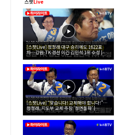
스팟
Live
[스팟Live] 정청래 대구 승리에도 1622표
차…강원·TK 경선 이긴 김민석 1위 수성 |
26.08.09 더불어민주당 당대표·최고위원 후
보 대구·경북 합동연설회
[스팟Live] “맞습니다! 교체해야 합니다!”…
정청래, 지도부 교체 주장 ‘정면돌파’ |
26.08.09 더불어민주당 당대표·최고위원 후
보 대구·경북 합동연설회