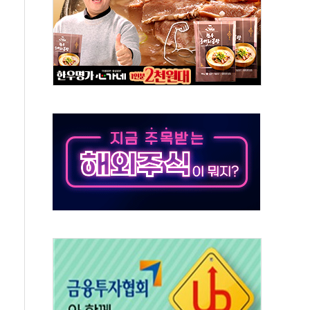
서 불…30여분 만에 진화
' 악연으로 형사사법 틀 바꿔…국민 불안감 가중"
260억원…전년 比 21.2%↑
은 영광…지역펀드 9·10호 확정
상 발사체 발사
상반기 영업이익 2조 돌파
AI 자율비행 기술로 글로벌 방산 시장 공략"
파
제한, 형평성·여론 고려해야…충분한 사회적 논의 주문"