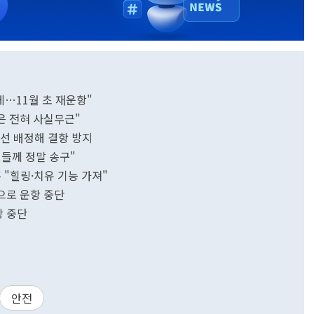
하게…11월 초 재운항"
은 전혀 사실무근"
비선 배정해 결항 방지
들께 정말 송구"
 "힐링·치유 기능 가져"
으로 운항 중단
항 중단
안전