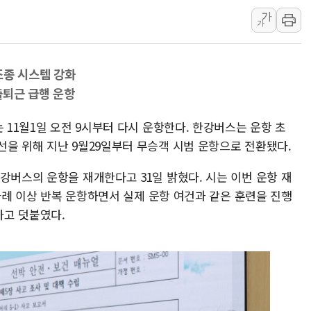
가
제천 바이오밸리 공장 옥상
가
개혁신당 "민주, '盧 수사
CJ온스타일, 2분기 영업익 
조종 시스템 강화
AI 연산은 포항, 전력 저장
출퇴근 급행 운항
[속보] 북, 동해상으로 미
한국투자증권, 국내 최초 
 11월1일 오전 9시부터 다시 운항한다. 한강버스는 운항 초
[IPO] 니어스랩 "피지컬 
선을 위해 지난 9월29일부터 무승객 시범 운항으로 전환됐다.
한패스, 월 송금 60만건 돌
강버스의 운항을 재개한다고 31일 밝혔다. 시는 이번 운항 재
李대통령 "청소년 SNS 
0차례 이상 반복 운항하면서 실제 운항 여건과 같은 훈련을 진행
다고 덧붙였다.