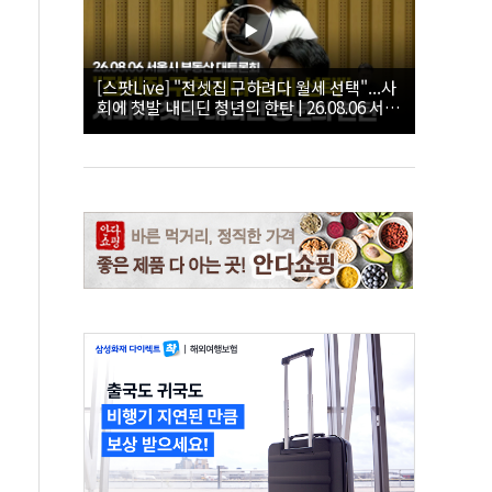
[스팟Live] "전셋집 구하려다 월세 선택"...사
회에 첫발 내디딘 청년의 한탄 | 26.08.06 서울
시 부동산 대토론회