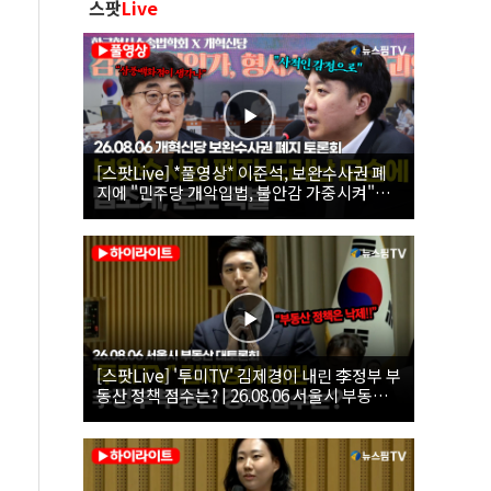
스팟
Live
[스팟Live] *풀영상* 이준석, 보완수사권 폐
지에 "민주당 개악입법, 불안감 가중시켜"｜
26.08.06 개혁신당 보완수사권 폐지 토론회
[스팟Live] '투미TV' 김제경이 내린 李정부 부
동산 정책 점수는? | 26.08.06 서울시 부동산
대토론회