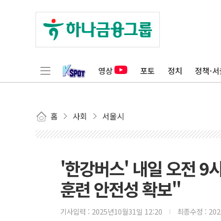
영상
포토
정치
정책·서
홈
사회
서울시
'한강버스' 내일 오전 9
훈련 안전성 확보"
기사입력 :
2025년10월31일 12:20
최종수정 :
20