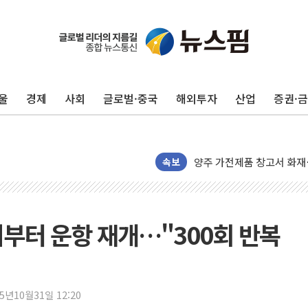
울
경제
사회
글로벌·중국
해외투자
산업
증권·
강원·전라권 폭염중대경보 
빚투·레버리지 줄었지만, 반
양주 가전제품 창고서 화재
[2보] 북한, 원산서 동해
속보
종로·중구 오피스 78%가
법원, '관저 이전 봐주기 
성폭력 피해자 보호단체, 
시부터 운항 재개…"300회 반복
우크라, 러 탄도미사일 공격
"5.18은 북한 지령" 설교
[종합] 특검, '양평' 원희
25년10월31일 12:20
[내일날씨] 절기상 '입추'