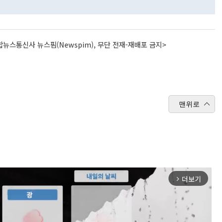
뉴스통신사 뉴스핌(Newspim), 무단 전재-재배포 금지>
맨위로
더보기
arrow_forward_ios