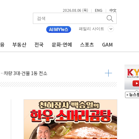
2026.08.06 (목)
ENG
中文
|
|
패밀리 사이트
금융
부동산
전국
문화·연예
스포츠
GAM
확대…온열질환자 2665명·사망 23명
도체 두 종목에 코스피 '휘청'
…차량 3대·건물 1동 전소
상 단거리 탄도미사일 발사
 준공 10년 이상…리뉴얼이 경쟁력 가른다
감사' 유병호 구속적부심 기각
경찰수사개혁위에 보완수사권 폐지 우려 전달
에 속수무책… 패트리엇 미사일 지원, 작년의 3분의 1
한 목사 불구속 송치
룡 2차 조사…'당정대 회의' 한동훈·방기선 수사도 속도
에 폭염 절정…서울 한낮 39도