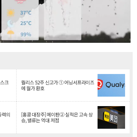
Mute
리스크
퀄리스 52주 신고가 ① 어닝서프라이즈
에 월가 환호
 동력의
[홍콩 대장주] 메이퇀② 실적은 고속 상
승, 밸류는 역대 저점