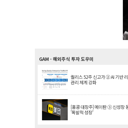
GAM
- 해외주식 투자 도우미
퀄리스 52주 신고가 ② AI 기반 
관리 체계 강화
[홍콩 대장주] 메이퇀 ③ 신성장
'폭발적 성장'