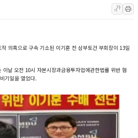
이문아이파크자이 보
가
가
샌디스크 매출 전망 
DL이앤씨, AI로 
원희룡, 종합특검 2
스타벅스, 장애인 치
조작 의혹으로 구속 기소된 이기훈 전 삼부토건 부회장이 13일
해수부, 신청사 부지
디엑스앤브이엑스, 
는 이날 오전 10시 자본시장과금융투자업에관한법률 위반 혐
밸류업 공시 747곳
준비기일을 열었다.
TBH글로벌, 신규 