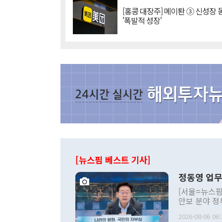
[홍콩 대장주] 메이퇀 ③ 신성장
'폭발적 성장'
[뉴스핌 베스트 기사]
정동영 업무
[서울=뉴스핌
안보 분야 정
평화공존 발전
2026-08-06 06:
발언 중에는 