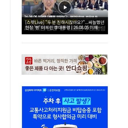
[스팟Live] "두 분 친하시잖아요?"...싸늘했던
현장 '빵' 터트린 李대통령 | 26.08.05 이재명
대통령 업무보고 - 행정안전부, 법무부 등