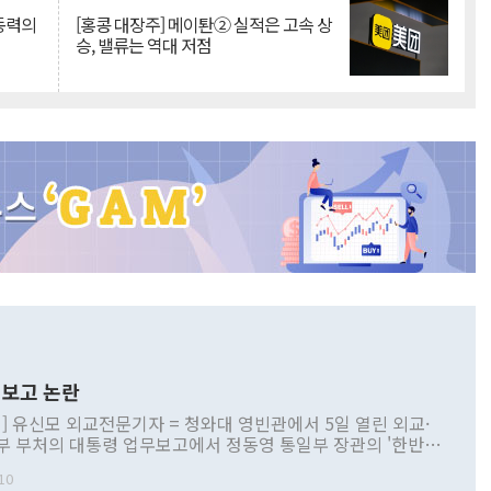
 동력의
[홍콩 대장주] 메이퇀② 실적은 고속 상
승, 밸류는 역대 저점
보고 논란
] 유신모 외교전문기자 = 청와대 영빈관에서 5일 열린 외교·
부 부처의 대통령 업무보고에서 정동영 통일부 장관의 '한반도
 구상'과 업무보고 발언이 논란을 빚고 있다. 이날 정 장관의
10
정부 내 조율을 거치지 않은 사안을 정책으로 추진하겠다고 공