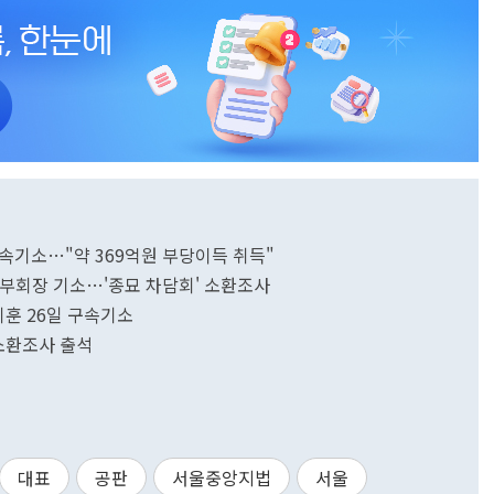
속기소…"약 369억원 부당이득 취득"
건 부회장 기소…'종묘 차담회' 소환조사
기훈 26일 구속기소
 소환조사 출석
대표
공판
서울중앙지법
서울