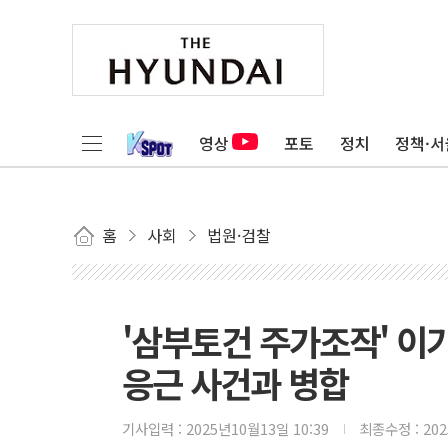
영상
포토
정치
정책·서
홈
사회
법원·검찰
'삼부토건 주가조작' 이
응근 사건과 병합
기사입력 :
2025년10월13일 10:39
최종수정 :
20