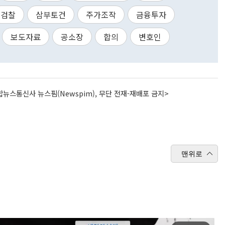
검찰
삼부토건
주가조작
금융투자
보도자료
공소장
합의
변호인
뉴스통신사 뉴스핌(Newspim), 무단 전재-재배포 금지>
맨위로