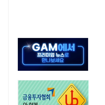
류지 14가구 나왔다…'국평' 17억원대
기대 못미쳐... 시간외 거래에서 8% 하락
건설현장 위험 예측…안전관리 체계 전면 개편
차 출석…"특검 위법에 단호히 대처할 것"
료비 1억 기부
 '부산 동구' 낙점…북항 1단계 재개발 부지에 짓는다
남미 공공기관과 KRNA 계약
 돌파…상장사 시총 84.6% 참여
브랜드 '타임아웃' 런던 품평회 개최