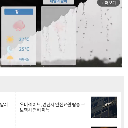
더보기
arrow_forward_ios
Mute
억달러
우버·웨이브, 런던서 안전요원 탑승 로
보택시 면허 획득