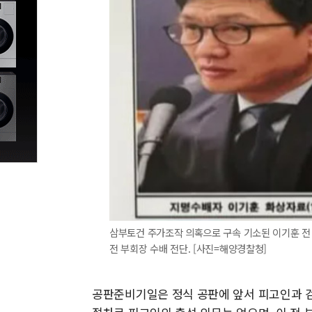
삼부토건 주가조작 의혹으로 구속 기소된 이기훈 전 
전 부회장 수배 전단. [사진=해양경찰청]
공판준비기일은 정식 공판에 앞서 피고인과 검