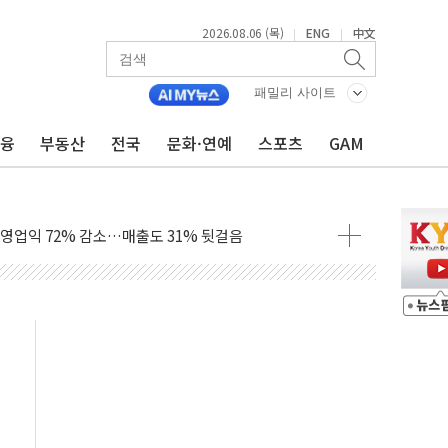
2026.08.06 (목)
ENG
中文
|
|
패밀리 사이트
 국산화 넘어 세계 최고 기술 선점 전략으로"
금융
부동산
전국
문화·연예
스포츠
GAM
청사 부지 '부산 동구' 낙점…부산 북항에 짓는다
I, 인프라보다는 일상에 투자할 계획"
 영업익 72% 감소…매출도 31% 뒷걸음
환경·안전경영 인증..."현장 관리체계 고도화"
국ESG경영대상 중견기업 부문 최우수상 수상
 열 차단 도료 문의 5배 증가"
터 출시 1주년 행사..."소통·공감 가치 전파"
반복하면 '원칙 고발'…공정위, 총수일가 편법 지배 차단
, 유로모니터 선정 '한국 1위 더마 브랜드'
배달기사·카페 점주 '흉기 위협' 시비에 경찰 조사