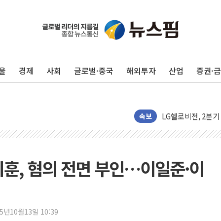
허장 차관 "소부장,
울
경제
사회
글로벌·중국
해외투자
산업
증권·
[종합] 해수부, 신
[컨콜] 카카오, "A
LG헬로비전, 2분기
속보
태명실업, 표준협회 
디투엔지니어링, 한
KCC "기록적 폭염에
기훈, 혐의 전면 부인…이일준·이
삼성E&A, 공식 캐릭
3년 내 같은 위반 
아모레퍼시픽 에스트라
25년10월13일 10:39
폭염이 부른 갈등…