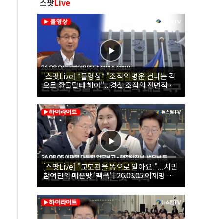
스팟
Live
[스팟Live] *풀영상* "조직의 명운 건다는 각
오로 환골탈태 해야"...경찰 조직의 전면적 쇄
신 촉구한 한병도 | 26.08.06 더불어민주당 정
책조정회의
[스팟Live] "교도관을 똥으로 알아요!"...시민
참여단의 매운맛 '팩폭' | 26.08.05 이재명 대
통령 업무보고 - 행정안전부, 법무부, 국무조
정실, 법제처, 인사혁신처