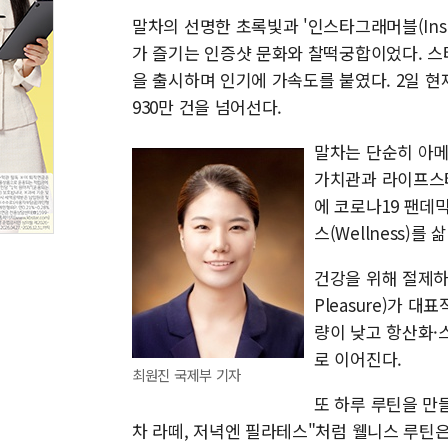
말차의 선명한 초록빛과 '인스타그래머블(Inst
가 즐기는 인증샷 문화와 찰떡궁합이었다. 스
을 출시하며 인기에 가속도를 붙였다. 2일 현
930만 건을 넘어선다.
말차는 단순히 아메
가치관과 라이프스타
에 코로나19 팬데
스(Wellness)를
건강을 위해 절제하
Pleasure)가 
량이 낮고 항산화·
로 이어진다.
최원진 국제부 기자
또 하루 루틴을 만
차 라떼, 저녁엔 필라테스"처럼 웰니스 루틴은