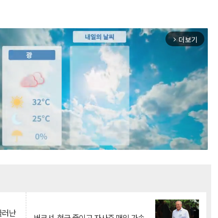
더보기
arrow_forward_ios
Mute
 물러난
버크셔, 현금 줄이고 자사주 매입 가속