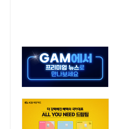
 대국민사과..."청년 주거문제 엄중함 헤어리지 못해"
 조이웍스 전 대표
 전 대표
일정' 두고 여야 충돌
수
 착한가격업소 이용 활성화 업무협약 체결식
 업무협약 체결 마친 윤호중-윤석준
 웃돈 매매한 2명 검찰 송치
표 떼고 질주…글로벌 자금 몰린다