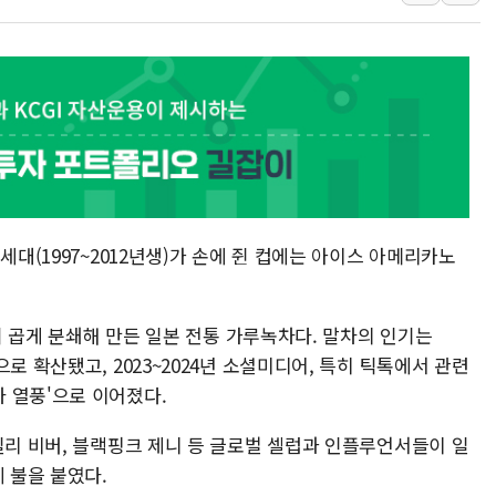
황희, '폐버스 주택' 논란
해명 기자회견 하는 조성환
발언 나선 조성환 조이웍스
선관위 국조특위, '재검표 
대화 나누는 윤상현-서범
행정안전부-우아한형제들,
착한가격업소 이용 활성화
세대(1997~2012년생)가 손에 쥔 컵에는 아이스 아메리카노
전매제한 기간중 8000만원
유럽 증시, '싸구려' 꼬리
 뒤 곱게 분쇄해 만든 일본 전통 가루녹차다. 말차의 인기는
로 확산됐고, 2023~2024년 소셜미디어, 특히 틱톡에서 관련
 열풍'으로 이어졌다.
일리 비버, 블랙핑크 제니 등 글로벌 셀럽과 인플루언서들이 일
 불을 붙였다.