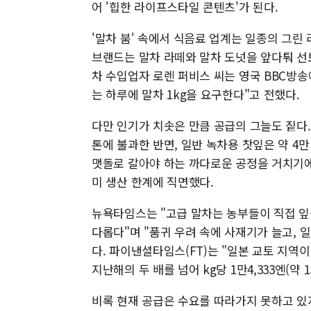
어 '힙한 라이프스타일 콘텐츠'가 된다.
'말차 붐' 속에서 식음료 업계는 일종의 그린 
브랜드는 말차 라떼와 말차 도넛을 앞다퉈 선
차 수입업자 로렌 퍼비스 씨는 영국 BBC방송에
는 하루에 말차 1kg을 요구한다"고 전했다.
다만 인기가 치솟은 만큼 공급의 그늘도 짙다. 
톤에 불과한 반면, 일반 녹차용 찻잎은 약 4만
맷돌로 갈아야 하는 까다로운 공정을 거치기에
미 생산 한계에 직면했다.
뉴욕타임스는 "고급 말차는 농부들이 직접 잎을
다롭다"며 "품귀 우려 속에 사재기가 늘고, 
다. 파이낸셜타임스(FT)는 "일본 교토 지역
지난해의 두 배를 넘어 kg당 1만4,333엔(약 
비록 현재 공급은 수요를 따라가지 못하고 있