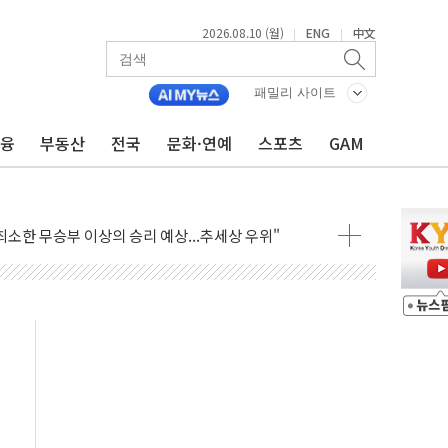
2026.08.10 (월)
ENG
中文
|
|
패밀리 사이트
금융
부동산
전국
문화·연예
스포츠
GAM
' 김기현 부부 재판 출석…과태료 언급에 "깎아주세요"
화 속도…HBM 후공정株 수혜 전망" - 그로쓰리서치
소한 무승부 이상의 승리 예상...추세상 우위"
eview' 첫 도입…하반기 전략 점검
수료 분급제, 보험업계 '머니게임' 바로잡을 계기"
 한 번에 보장…통합치료 특약 4종 출시
번 달 非반도체가 더 뛰었다
시장 활성화 맞손…빅데이터로 성장시장 발굴
the Origins' 출시…무제한 포인트 적립
 1 AI 에이전트' 도입
관여' 황유성 前방첩사령관 구속영장