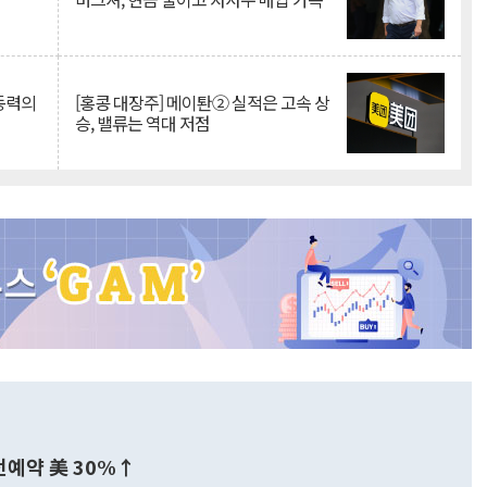
 동력의
[홍콩 대장주] 메이퇀② 실적은 고속 상
승, 밸류는 역대 저점
전예약 美 30%↑