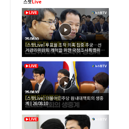
스팟
Live
[스팟Live] 투표율 조작 의혹 집중 추궁…선
거관리위원회 개혁을 위한 국정조사특별위원
회 | 26.08.10
[스팟Live] 더불어민주당 원내대책회의 생중
계 | 26.08.10