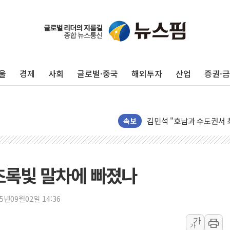
울
경제
사회
글로벌·중국
해외투자
산업
증권·
김건희, '로저비비에 선물
"HBF 표준 공개로 상용
김민석 "호남과 수도권서 최
NH농협금융, '경영계획 R
속보
신창재 교보생명 의장 "수
흥국생명, 검사·치료·재활
'반도체 독주' 끝나나…이
 초록빛 말차에 빠졌나
신한카드·홈앤쇼핑, 전통
NH농협카드, VVIP 전용 '
25년09월02일 14:36
웰컴저축은행, 전 직원 '1인
가
가
종합특검, '채상병 사건 