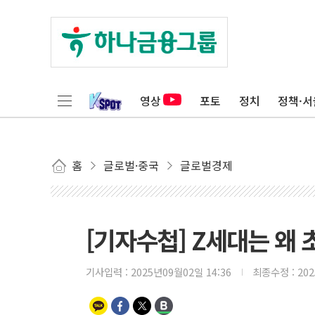
영상
포토
정치
정책·서
홈
글로벌·중국
글로벌경제
[기자수첩] Z세대는 왜
기사입력 :
2025년09월02일 14:36
최종수정 :
20