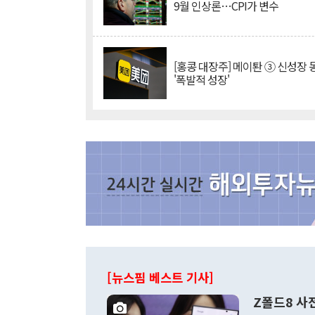
9월 인상론…CPI가 변수
[홍콩 대장주] 메이퇀 ③ 신성장
'폭발적 성장'
[뉴스핌 베스트 기사]
Z폴드8 사