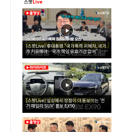
스팟
Live
[스팟Live] 李대통령 "국가폭력 피해자, 국가
가 치유해야…국가 책임 유효기간 없어"｜
26.08.07 국가폭력 피해자 위로 오찬
[스팟Live] 일상에서 장점이 더 돋보이는 '전
기 패밀리 SUV' 볼보 EX90