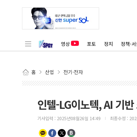
영상
포토
정치
정책·서
홈
산업
전기·전자
인텔-LG이노텍, AI 기
기사입력 :
2025년08월26일 14:49
최종수정 :
20