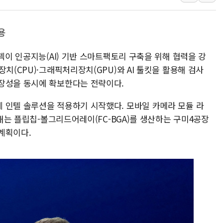
트럼프, 中 겨냥 폴리실리콘 관세 15% 부과
[사진] 빈살만과 에르도안의 만남
용
이란와이어 "이란 최고지도자 위독…곧 사망
남동발전, 해남군에 국내 최대 규모 400MW 
노텍이 인공지능(AI) 기반 스마트팩토리 구축을 위해 협력을 강
[인도증시] 중동 불안 속 유가 상승에 소폭 하락
치(CPU)·그래픽처리장치(GPU)와 AI 툴킷을 활용해 검사
황희 '폐버스 청년주택' SNS 글 역풍에 "정
장성을 동시에 확보한다는 전략이다.
폭염 누그러지고 가뭄 숙지나...경북동해안권 8
 인텔 솔루션을 적용하기 시작했다. 모바일 카메라 모듈 라
사우디·튀르키예·파키스탄, '공동방위협정' 
올해는 플립칩-볼그리드어레이(FC-BGA)를 생산하는 구미4공장
신길동 신축도 3.3㎡당 7250만원…써밋 클라
계획이다.
용산공원·그린벨트로 또 충돌…반복되는 국토부