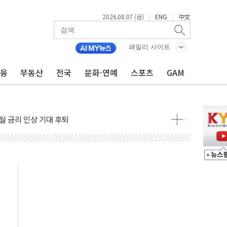
2026.08.07 (금)
ENG
中文
|
|
패밀리 사이트
금융
부동산
전국
문화·연예
스포츠
GAM
용 쇼크에 반도체주 '활짝'
우려 후퇴…나스닥 선물 1%대 상승
…9월 금리 인상 기대 후퇴
체결
라우드플레어·태양광주↑ VS 트레이드데스크·웬디스↓
종자 7359명 끝까지 찾겠다"
 톤 낮춰
항시 '시끌'
름…수도권 집중 완화 전환점"
 주재… "전폭적 공급 확대·속도전 총력"