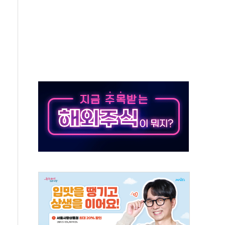
…美 태양광주 급등
해도 놀랍지 않아"
태양광 착공…여의도 1.6배 규모
...금융주 낙폭 커
부정책 아냐" 해명
~9일 최대 100mm 호우
체결… 수니파 국가들의 새 안보 협력 구도
비온 59㎡ 18억원대
-서울시 '정책 엇박자'