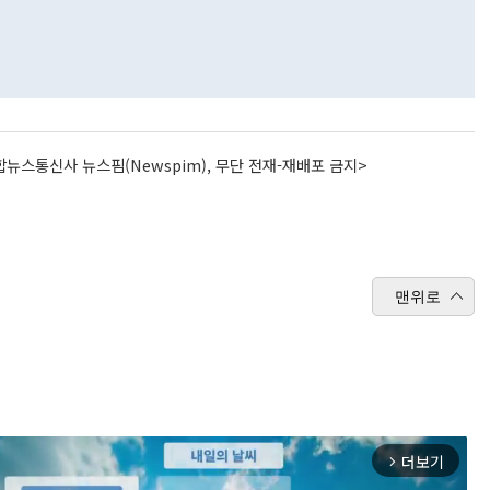
뉴스통신사 뉴스핌(Newspim), 무단 전재-재배포 금지>
맨위로
더보기
arrow_forward_ios