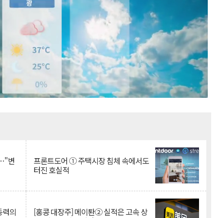
Mute
…"변
프론트도어 ① 주택시장 침체 속에서도
터진 호실적
 동력의
[홍콩 대장주] 메이퇀② 실적은 고속 상