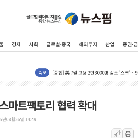
울
경제
사회
글로벌·중국
해외투자
산업
증권·
[AI MY 뉴스] 뉴욕 반도체주 프리뷰...美 고
뉴욕증시 프리뷰, 美 고용 쇼크에 금리 인상 
[종합] 美 7월 고용 2만3000명 감소 '쇼크'
속보
[사진] 이슬람 수니파 3개국, 공동방위협정 
뉴욕증시 개장 전 특징주...아틀라시안·클
보훈부, 미 DPAA와 MOU… "6·25 미군 실
반 스마트팩토리 협력 확대
트럼프 "금리 내려야"…파월 때와 달리 워시엔
특정 정치인 측근 포항시 정책특보 내정설...포
25년08월26일 14:49
李 "해남 태양광, 대한민국 다음 100년 밑거
李 대통령, '6시간 마라톤 부동산 2차 회의'
가
가