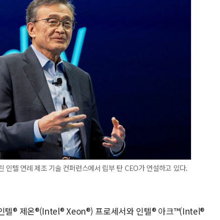
린 인텔 연례 제조 기술 컨퍼런스에서 립부 탄 CEO가 연설하고 있다.
인텔® 제온®(Intel® Xeon®) 프로세서와 인텔® 아크™(Intel®