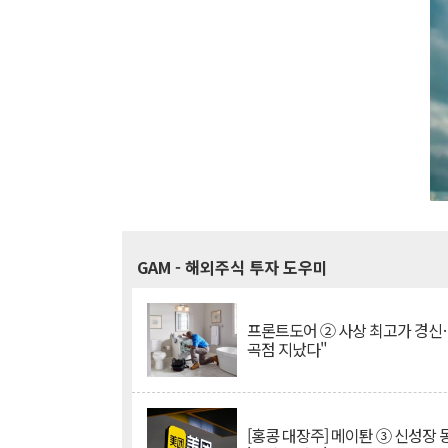
GAM
- 해외주식 투자 도우미
프론트도어 ② 사상 최고가 경신
곡점 지났다"
[홍콩 대장주] 메이퇀 ③ 신성장