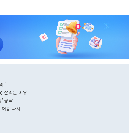
의"
 못 살리는 이유
' 공략
 채용 나서