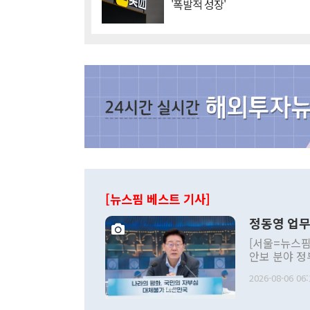
'폭발적 성장'
[뉴스핌 베스트 기사]
정동영 업무
[서울=뉴스핌
안보 분야 정
평화공존 발전
2026-08-06 06:
발언 중에는 
언한 것이 있
령은 공개적으