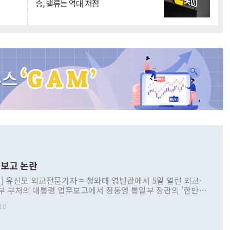
승, 밸류는 역대 저점
보고 논란
] 유신모 외교전문기자 = 청와대 영빈관에서 5일 열린 외교·
부 부처의 대통령 업무보고에서 정동영 통일부 장관의 '한반도
 구상'과 업무보고 발언이 논란을 빚고 있다. 이날 정 장관의
10
정부 내 조율을 거치지 않은 사안을 정책으로 추진하겠다고 공
는가 하면 사실 관계에 맞지 않은 설명도 있었다. 이재명 대통
로 신중을 기해 달라고 경고했고, 조현 외교부 장관은 '이상