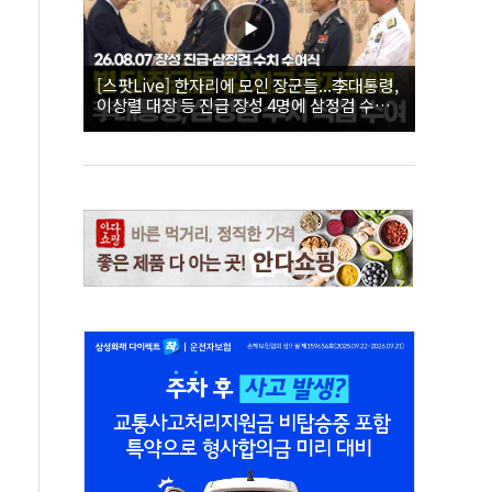
[스팟Live] 한자리에 모인 장군들...李대통령,
이상렬 대장 등 진급 장성 4명에 삼정검 수치
직접 수여｜26.08.07 장성 진급·삼정검 수치
수여식