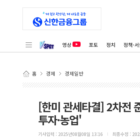
영상
포토
정치
정책·서
홈
경제
경제일반
[한미 관세타결] 2차전 
투자·농업'
기사입력 :
2025년08월08일 13:16
최종수정 :
20