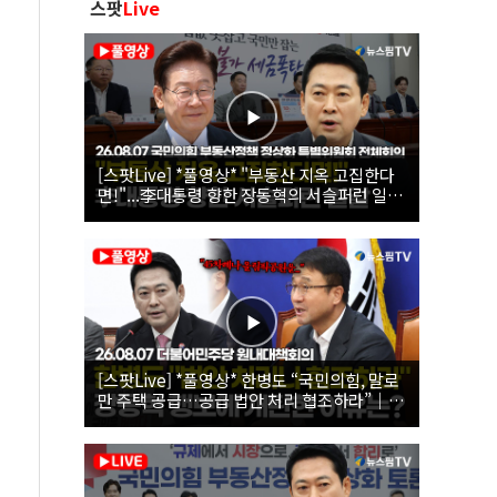
스팟
Live
[스팟Live] *풀영상* "부동산 지옥 고집한다
면!"...李대통령 향한 장동혁의 서슬퍼런 일갈
| 26.08.07 국민의힘 부동산정책 정상화 특별
위원회 전체회의
[스팟Live] *풀영상* 한병도 “국민의힘, 말로
만 주택 공급…공급 법안 처리 협조하라”｜
26.08.07 더불어민주당 원내대책회의