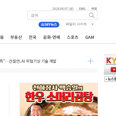
2026.08.07 (금)
ENG
中文
|
|
패밀리 사이트
금융
부동산
전국
문화·연예
스포츠
GAM
 하락…내린 종목이 두 배 넘어
위…김성환 기후부 장관 "예측범위 벗어나도 즉시대응"
예측"…건설연, AI 위험기상 기술 개발
·인증제도 개선 수혜 기대"
져…대전서 50대 일용직 추락 사망
고 재개발·재건축 촉진하는 것이 부동산 정상화"
저 이전 감사 무마' 유병호 감사위원 구속 기소
년 AI 팩토리 매출 본격화
개입...4월 말 '56조원' 사상 최대
스타트업 지원 프로그램 성료