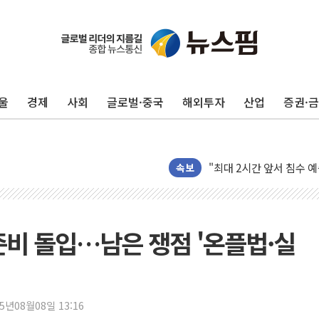
울
경제
사회
글로벌·중국
해외투자
산업
증권·
코스피·코스닥 오전 동반
'입추'인데 연일 찜통더
"최대 2시간 앞서 침수 
속보
유니슨 "국내생산세액공제
창호 교체하다 난간 무너
장동혁 "규제와 대출 풀
준비 돌입…남은 쟁점 '온플법·실
[속보] 종합특검, '尹 관
AI에 승부 건 네이버…내
日, 4~6월 105조원 환시 
25년08월08일 13:16
오렌지플래닛 창업재단, 