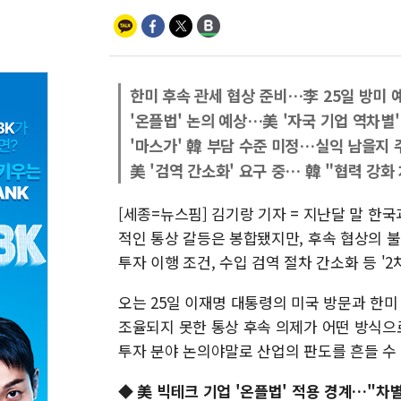
한미 후속 관세 협상 준비…李 25일 방미 
'온플법' 논의 예상…美 '자국 기업 역차별'
'마스가' 韓 부담 수준 미정…실익 남을지 
美 '검역 간소화' 요구 중… 韓 "협력 강화
[세종=뉴스핌] 김기랑 기자 = 지난달 말 한
적인 통상 갈등은 봉합됐지만, 후속 협상의 
투자 이행 조건, 수입 검역 절차 간소화 등 '
오는 25일 이재명 대통령의 미국 방문과 한
조율되지 못한 통상 후속 의제가 어떤 방식으
투자 분야 논의야말로 산업의 판도를 흔들 수 
◆ 美 빅테크 기업 '온플법' 적용 경계…"차