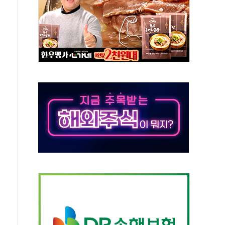
의' 차가원 대표 구속 송치
국민만 잡아"
 임성근 전 사단장 항소심도 징역 3년 선고
위원회 전체회의서 발언하는 장동혁 대표
인' 50대 남성 구속 송치
년 새 7배 늘었다...폭염 대책비는 8.6배 증가
여름"…구윤철, 쪽방촌 폭염 대응상황 점검
싱… '유로화 팔아 엔화 부양' 사후 통보만
터 코퍼'가 말하는 경기 신호가 달라졌다
재개...3년 2개월 만