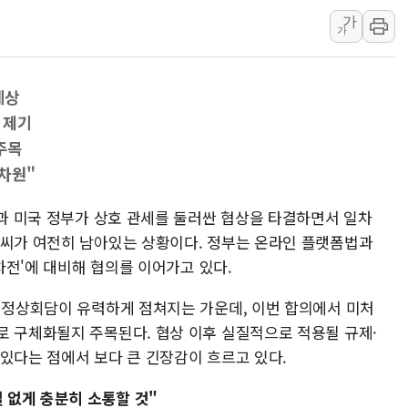
경찰, '300억대 사기 혐
가
가
장동혁 "집값 올려놓고 
[속보] '해병 순직 책임'
예상
부동산정책 정상화 특별
 제기
경찰, '강북구 오피스텔 살
주목
전국 그늘막 4만개 육박 7
 차원"
"취약계층에 더 가혹한 
美·日 환율공조에 유럽 패
국과 미국 정부가 상호 관세를 둘러싼 협상을 타결하면서 일차
구리값 사상 최고치…'닥
불씨가 여전히 남아있는 상황이다. 정부는 온라인 플랫폼법과
에어프레미아, 호치민 노선 
2차전'에 대비해 협의를 이어가고 있다.
미 정상회담이 유력하게 점쳐지는 가운데, 이번 합의에서 미처
로 구체화될지 주목된다. 협상 이후 실질적으로 적용될 규제·
있다는 점에서 보다 큰 긴장감이 흐르고 있다.
별 없게 충분히 소통할 것"