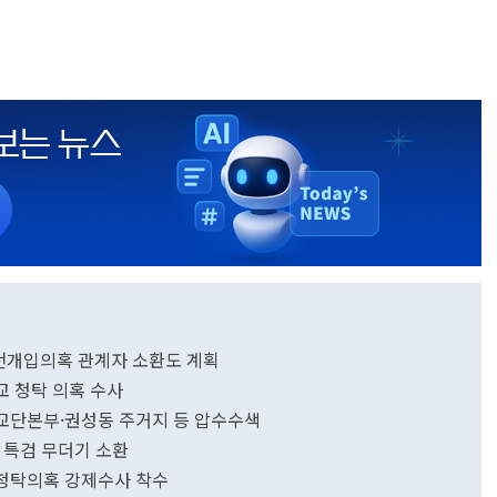
공천개입의혹 관계자 소환도 계획
교 청탁 의혹 수사
교 교단본부·권성동 주거지 등 압수수색
일 특검 무더기 소환
.청탁의혹 강제수사 착수