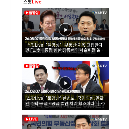
스팟
Live
[스팟Live] *풀영상* "부동산 지옥 고집한다
면!"...李대통령 향한 장동혁의 서슬퍼런 일갈
| 26.08.07 국민의힘 부동산정책 정상화 특별
위원회 전체회의
[스팟Live] *풀영상* 한병도 “국민의힘, 말로
만 주택 공급…공급 법안 처리 협조하라”｜
26.08.07 더불어민주당 원내대책회의