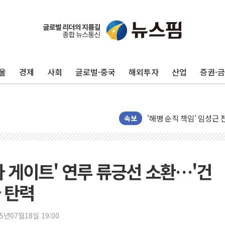
울
경제
사회
글로벌·중국
해외투자
산업
증권·
전남광주 화정역 인근 도로
청도 문수리 야산서 산불 
'해병 순직 책임' 임성근 
속보
헥토이노베이션, 상반기 매
우리은행, 고창해상풍력에 
NH농협은행, 모두투어 
집사 게이트' 연루 류긍선 소환…'건
민병덕 "오늘 67개 점포
하나금융이 쏘아 올린 CI
 탄력
종합특검, '尹 관저 이전 
코스피·코스닥 오전 동반
25년07월18일 19:00