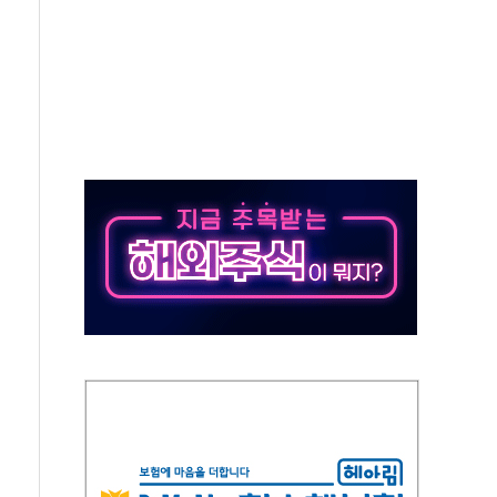
위…김성환 기후부 장관 "예측범위 벗어나도 즉시대응"
예측"…건설연, AI 위험기상 기술 개발
·인증제도 개선 수혜 기대"
져…대전서 50대 일용직 추락 사망
고 재개발·재건축 촉진하는 것이 부동산 정상화"
저 이전 감사 무마' 유병호 감사위원 구속 기소
년 AI 팩토리 매출 본격화
개입...4월 말 '56조원' 사상 최대
스타트업 지원 프로그램 성료
의' 차가원 대표 구속 송치