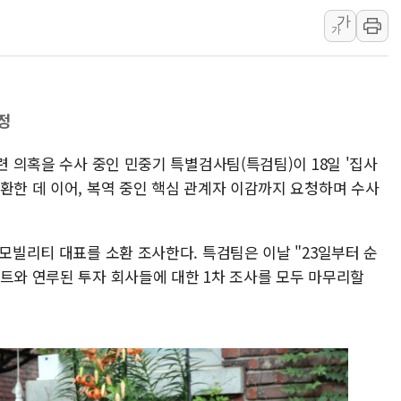
'입추'인데 연일 찜통더
가
"최대 2시간 앞서 침수 
가
유니슨 "국내생산세액공제
창호 교체하다 난간 무너
장동혁 "규제와 대출 풀
정
[속보] 종합특검, '尹 관
련 의혹을 수사 중인 민중기 특별검사팀(특검팀)이 18일 '집사
AI에 승부 건 네이버…내
환한 데 이어, 복역 중인 핵심 관계자 이감까지 요청하며 수사
日, 4~6월 105조원 환시 
오렌지플래닛 창업재단, 
경찰, '300억대 사기 혐
오모빌리티 대표를 소환 조사한다. 특검팀은 이날 "23일부터 순
이트와 연루된 투자 회사들에 대한 1차 조사를 모두 마무리할