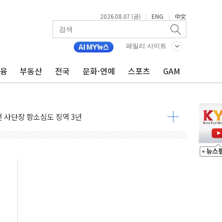
2026.08.07 (금)
ENG
中文
|
|
패밀리 사이트
금융
부동산
전국
문화·연예
스포츠
GAM
 4중 추돌…1명 심정지·5명 부상
진화 중...진화헬기 3대 투입
전 사단장 항소심도 징역 3년
출 첫 2000억원 돌파
4000억 금융 지원
제휴 여행적금 완판
 영업 재개...장바구니에 홈플러스 담아달라" 호소
FO, 금융지주 포용금융 조직개편 신호탄
감사 무마' 유병호 구속 기소
 하락…내린 종목이 두 배 넘어