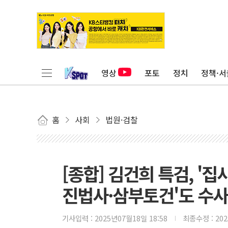
영상
포토
정치
정책·서
홈
사회
법원·검찰
[종합] 김건희 특검, '
진법사·삼부토건'도 수사
기사입력 :
2025년07월18일 18:58
최종수정 :
20