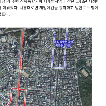
정)과 주변 신속통합기획 재개발사업과 같은 2018년 재정비
해 이뤄졌다. 시흥대로변 개발여건을 강화하고 범안로 보행여
목표다.