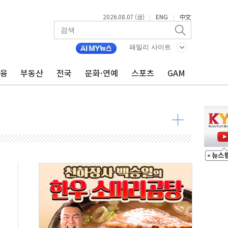
2026.08.07 (금)
ENG
中文
|
|
불 진화...인명피해 없어
패밀리 사이트
06건 공매
금융
부동산
전국
문화·연예
스포츠
GAM
X90…'올 터치'는 호불호
시간36분만에 주불진화....인명피해 없어
…자료는 전·현직 직원으로부터 확보"
가자 3만 명 돌파
선 운항허가 취득...중국 노선 다변화
 창작자 지원 규모 2배 확대
...휴대폰 결제 최대 6000원 할인
고 제휴 전자책 요금제 출시
 호출 서비스