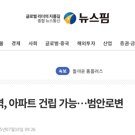
수박으로 여름 나는 하마
전남광주 구례 산불 32분 만에 주
캠코, 5918억원 규모 압류재산 15
울
경제
사회
글로벌·중국
해외투자
산업
증권·
[시승기] 공간·승차감 잡은 볼보 E
가오픈한 홈플러스
돌아온 홈플러스
[종합] 청도 흥선리 야산 산불 1
속보
한미 법카 제보자 "신동국과 무관
라인게임즈, '콰이어트' 테스트 참
에어로케이항공, 청주-중국 청두 노
, 아파트 건립 가능…범안로변
네이버, AI 브리핑 도입 후 블로그
SKT, '8월 월간 럭키 페스타' 실시
LG헬로비전 '헬로모바일', 교보문
25년07월10일 09:26
KTis, 02-114로 카카오 T 택시