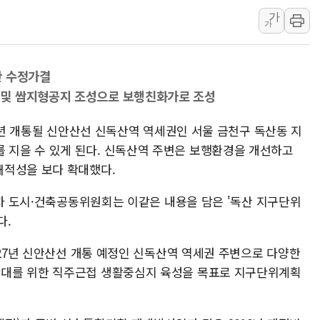
가
해군1함대 '창설 80주년' 기념식.
가
원주시, 첨단의료복합단지 지정 준
삼척시, 무건리 이끼폭포 생태탐방
안 수정가결
임동원 전 장관과 대화 나누는 정
및 쌈지형공지 조성으로 보행친화가로 조성
전남광주 화정역 인근 도로 4중 
청도 문수리 야산서 산불 진화 중.
27년 개통될 신안산선 신독산역 역세권인 서울 금천구 독산동 지
지을 수 있게 된다. 신독산역 주변은 보행환경을 개선하고
쾌적성을 보다 확대했다.
2차 도시·건축공동위원회는 이같은 내용을 담은 '독산 지구단위
다.
027년 신안산선 개통 예정인 신독산역 역세권 주변으로 다양한
대를 위한 직주근접 생활중심지 육성을 목표로 지구단위계획