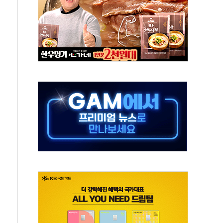
..지역축제 '불금전파, 송정'과 상생
비 본격화…'AI 데이터 기반 메디테크 혁신허브' 구상
로 출입 통제
동영 통일부 장관
추돌…1명 심정지·5명 부상
..진화헬기 3대 투입