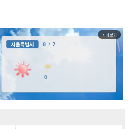
더보기
arrow_forward_ios
Mute