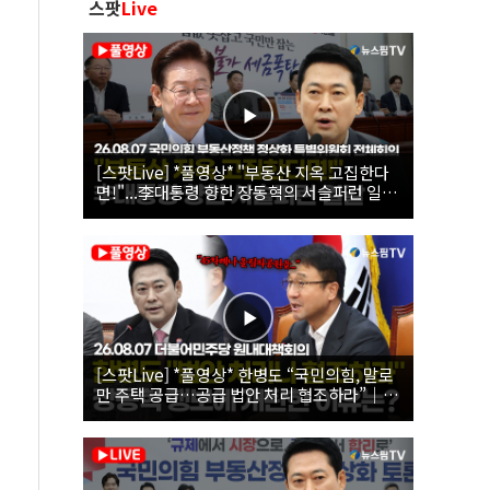
스팟
Live
[스팟Live] *풀영상* "부동산 지옥 고집한다
면!"...李대통령 향한 장동혁의 서슬퍼런 일갈
| 26.08.07 국민의힘 부동산정책 정상화 특별
위원회 전체회의
[스팟Live] *풀영상* 한병도 “국민의힘, 말로
만 주택 공급…공급 법안 처리 협조하라”｜
26.08.07 더불어민주당 원내대책회의