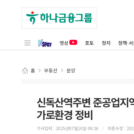
영상
포토
정치
정책·서
홈
부동산
분양
신독산역주변 준공업지역
가로환경 정비
기사입력 :
2025년07월10일 09:26
최종수정 :
20