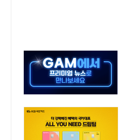
50㎜ 폭우…강원 동해안 강한 비 이어져
 환경미화원 수거차에 치여 사망
동…60대 남성 2명 숨져
보는 일 없게"…'결혼 페널티' 22개 과제 손본다
터보트 전복…1명 사망·1명 실종
의 날 참석..."국제적 시민 연대로 목소리 내야"
 실종 60대 나흘만에 숨진 채 발견
 살해 10대 아들 체포
' 받아친 정청래…제주 연설서 신경전 고조