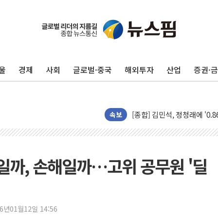
울
경제
사회
글로벌·중국
해외투자
산업
증권·
포항시 재난예산 40억 긴급 
울진·영덕 '호우특보'-포항 '
[종합] 김민석, 정청래에 '0.86
인천 합동연설회 나선 송영길
속보
김민석, 2주차 제주·인천 경선서
인사하는 김민석 당대표 후보
[속보] 민주, 제주·인천 경선 결
전일까, 손해일까…고위 공무원 '딜
[속보] 민주, 인천 경선 결과 발
[속보] 민주, 제주 경선 결과 발
이번주 국내 주요 금융일정(8.1
26년01월12일 14:56
美, 이란전 출구전략 만지작