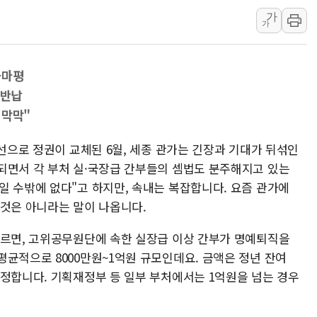
가
강릉·동해·삼척 시간당 최대 
가
폐기물 수거하다 참변…60대
서울 중랑구 주택가서 흉기 난
하마평
李대통령 "결혼 때문에 손해 
 반납
여수 오동도 인근 해상서 모
 막막"
추미애, '위안부' 피해자 기림
인천 선재도 갯벌서 해루질 중
대선으로 정권이 교체된 6월, 세종 관가는 긴장과 기대가 뒤섞인
되면서 각 부처 실·국장급 간부들의 셈법도 분주해지고 있는
인천서 말다툼 중 어머니 흉기
일 수밖에 없다"고 하지만, 속내는 복잡합니다. 요즘 관가에
'화합' 꺼낸 김민석에 '뻔뻔
 것은 아니라는 말이 나옵니다.
따르면, 고위공무원단에 속한 실장급 이상 간부가 명예퇴직을
평균적으로 8000만원~1억원 규모인데요. 금액은 정년 잔여
산정합니다. 기획재정부 등 일부 부처에서는 1억원을 넘는 경우