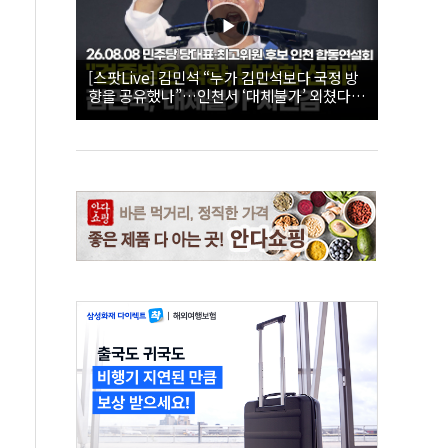
[스팟Live] 김민석 “누가 김민석보다 국정 방
향을 공유했나”…인천서 ‘대체불가’ 외쳤다 |
26.08.08 더불어민주당 당대표·최고위원 후
보 인천 합동연설회