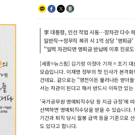
李 대통령, 인선 작업 시동…장차관 다수 
일반직→정무직 복귀 시 1억 상당 '명퇴금'
"일찍 차관되면 명퇴금 반납에 이후 진로도
[세종=뉴스핌] 김기랑 이정아 기자 = 조기 
모습입니다. 이재명 정부의 첫 인사가 본격화
건데요. 겉으로는 "영전이든 물러나든 받아들
서는 차관이 된다고 해서 반드시 이득만 있는
'국가공무원 명예퇴직수당 등 지급 규정'에 
선택하면 명예퇴직수당을 받을 수 있습니다. 
기간과 퇴직 당시 월봉 급액 등을 기준으로 
도 있다고 합니다.