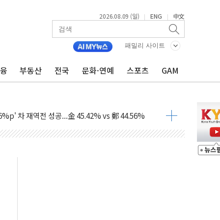
2026.08.09 (일)
ENG
中文
|
|
패밀리 사이트
금융
부동산
전국
문화·연예
스포츠
GAM
투입…고수온 양식장 복구·지원 '총력'
산사태 주의보'...경북도, 호우 피해·통제구간 없어
%p' 차 재역전 성공...金 45.42% vs 鄭 44.56%
·정청래·김민석 당대표 후보
 정청래에 승리...47.75% vs 42.08%
과 발표...김민석 47.75% 정청래 42.08%
표...김민석 45.09% 정청래 43.27% 송영길 11.63%
표...김민석 52.64% 정청래 39.89% 송영길 7.47%
0~8.14)
…공습 한계·탄약 부족 현실화