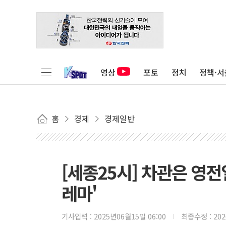
영상
포토
정치
정책·서
홈
경제
경제일반
[세종25시] 차관은 영
레마'
기사입력 :
2025년06월15일 06:00
최종수정 :
20