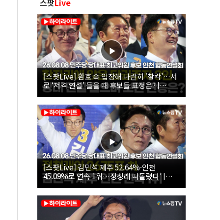
스팟
Live
[스팟Live] 환호 속 입장해 나란히 ‘찰칵’…서
로 ‘저격 연설’ 들을 때 후보들 표정은? |
26.08.08 더불어민주당 당대표·최고위원 후
보 인천 합동연설회
[스팟Live] 김민석 제주 52.64%·인천
45.09%로 연속 1위…정청래 따돌렸다’ |
26.08.08 더불어민주당 당대표·최고위원 후
보 인천 합동연설회