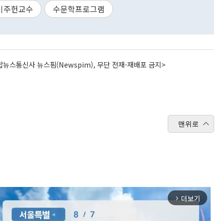
이주헌교수
수문학프로그램
뉴스통신사 뉴스핌(Newspim), 무단 전재-재배포 금지>
맨위로
더보기
arrow_forward_ios