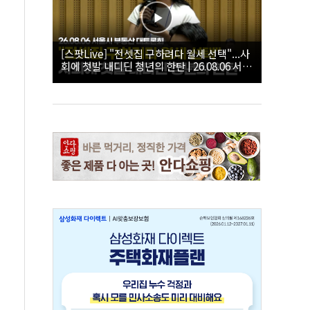
[스팟Live] "전셋집 구하려다 월세 선택"...사
회에 첫발 내디딘 청년의 한탄 | 26.08.06 서울
시 부동산 대토론회