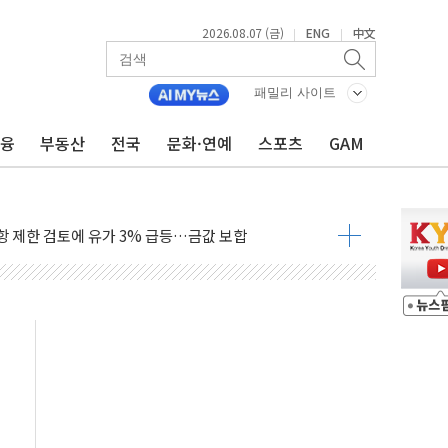
2026.08.07 (금)
ENG
中文
|
|
행정명령 서명…출생시민권 제한 재시동
군수품 부족설 일축 "막대한 무기 보유"
패밀리 사이트
 귀환 조짐에 전월세시장 '긴장'
금융
부동산
전국
문화·연예
스포츠
GAM
교환·재매수·다운사이징 '저울질'
어…다음 과제는 '외형 확대'
항 제한 검토에 유가 3% 급등…금값 보합
다우 5거래일 랠리 '마침표'
합의 막바지.."美와 직접 협상 없어"
·김민석 후보 - 8월 7일
2차 회의…주택 공급 대책 막바지 조율할 듯
자회견·주요 정당 - 8월 7일
통항 제한 추진…美 "통행 막을 권한 없어"
분 상승… "2분기 기업 순이익 21% 증가" 전망