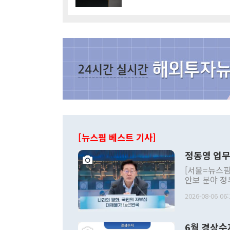
[뉴스핌 베스트 기사]
정동영 업무
[서울=뉴스핌
안보 분야 정
평화공존 발전
2026-08-06 06:
발언 중에는 
언한 것이 있
령은 공개적으
6월 경상수
주의적 희망에