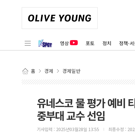
영상
포토
정치
정책·서
홈
경제
경제일반
유네스코 물 평가 예비 
중부대 교수 선임
기사입력 :
2025년03월28일 13:55
최종수정 :
20