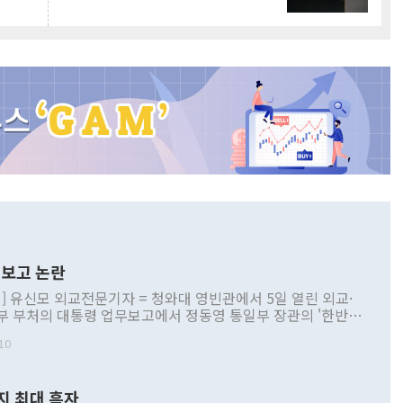
보고 논란
] 유신모 외교전문기자 = 청와대 영빈관에서 5일 열린 외교·
부 부처의 대통령 업무보고에서 정동영 통일부 장관의 '한반도
 구상'과 업무보고 발언이 논란을 빚고 있다. 이날 정 장관의
10
정부 내 조율을 거치지 않은 사안을 정책으로 추진하겠다고 공
는가 하면 사실 관계에 맞지 않은 설명도 있었다. 이재명 대통
로 신중을 기해 달라고 경고했고, 조현 외교부 장관은 '이상
지 최대 흑자
 근거한 비현실적 구상'이라는 비판을 내놨다. 그동안 정 장