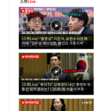
스팟
Live
[스팟Live] *풀영상* 이준석, 보완수사권 폐
지에 "민주당 개악입법, 불안감 가중시켜"｜
26.08.06 개혁신당 보완수사권 폐지 토론회
[스팟Live] '투미TV' 김제경이 내린 李정부 부
동산 정책 점수는? | 26.08.06 서울시 부동산
대토론회