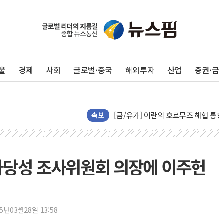
트럼프, '원정출산 시민권 차단' 
트럼프 "이란전 조만간 끝날 것"…
"세금 부담 덜자"…비거주 1주택자
울
경제
사회
글로벌·중국
해외투자
산업
증권·
세금 부담 커진 고가 1주택자…맞
현대리바트, 원가 개선으로 실적 방
[금/유가] 이란의 호르무즈 해협 통
뉴욕증시, 유가·금리 부담에 하락…
속보
이란, 오만과 호르무즈 해협 재개방 
[민주 당권주자 일정] 송영길·정청래
李대통령, 오늘 부동산 정책 점검 
타당성 조사위원회 의장에 이주헌
[오늘의 정치일정] 8월 7일(금)
[오늘의 국회일정] 상임위·세미나·기
이란, 美·이스라엘 선박 호르무즈 
25년03월28일 13:58
유럽증시, 견조한 실적 소화하며 대부