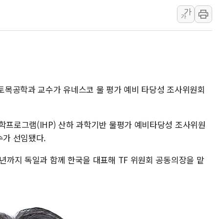
가
리투아니아 국방 "러, 우크라 드론
가
구광모, 내주 실리콘밸리서 젠슨 황
뉴욕증시 개장 전 특징주...모더
김정관 장관 "영업이익 N% 성과
뉴욕증시 프리뷰, 미 주가선물 AI
청와대, 북한 단거리 탄도미사일 발
대 토목공학과 교수가 유네스코 물 평가 예비 타당성 조사위원회
문학프로그램(IHP) 산하 과학기반 물평가 예비타당성 조사위원
수가 선임됐다.
6년까지 독일과 함께 한국을 대표해 TF 위원회 공동의장을 맡