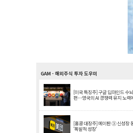
GAM
- 해외주식 투자 도우미
[미국 특징주] 구글 딥마인드 수
편…영국의 AI 경쟁력 유지 노력
[홍콩 대장주] 메이퇀 ③ 신성장
'폭발적 성장'