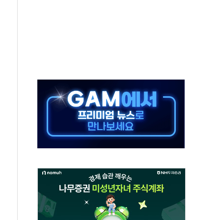
으로 나토 회원국 공격 검토… 거짓 깃발 작전"
 재회…로봇·AI 데이터센터·모빌리티 구체화
나·아이온큐·도어대시↑ VS 샌디스크·피그마·앱러빈↓
급 반대…상법·자본시장법 개정 논의"
주 차익실현 속 혼조세...웨스턴디지털·샌디스크↓
사에 긴급 안보 점검회의