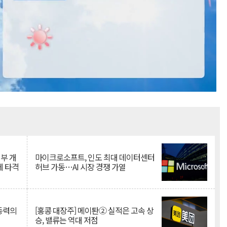
Mute
뇌부 개
마이크로소프트, 인도 최대 데이터센터
에 타격
허브 가동…AI 시장 경쟁 가열
 동력의
[홍콩 대장주] 메이퇀② 실적은 고속 상
승, 밸류는 역대 저점