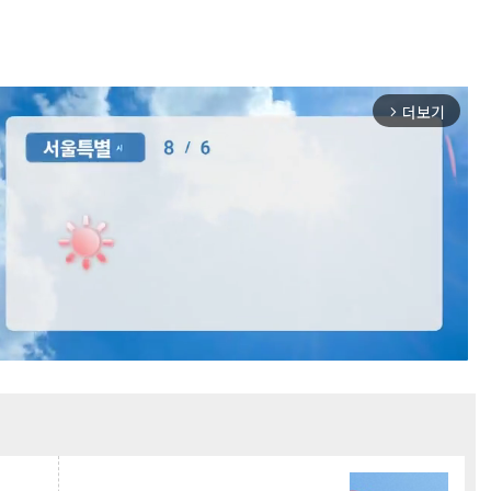
더보기
arrow_forward_ios
Mute