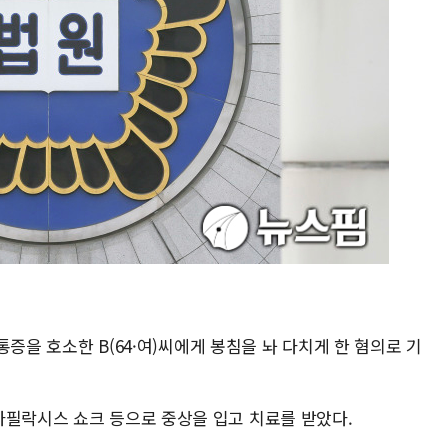
 통증을 호소한 B(64·여)씨에게 봉침을 놔 다치게 한 혐의로 기
나필락시스 쇼크 등으로 중상을 입고 치료를 받았다.