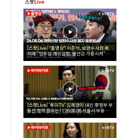
스팟
Live
[스팟Live] *풀영상* 이준석, 보완수사권 폐
지에 "민주당 개악입법, 불안감 가중시켜"｜
26.08.06 개혁신당 보완수사권 폐지 토론회
[스팟Live] '투미TV' 김제경이 내린 李정부 부
동산 정책 점수는? | 26.08.06 서울시 부동산
대토론회