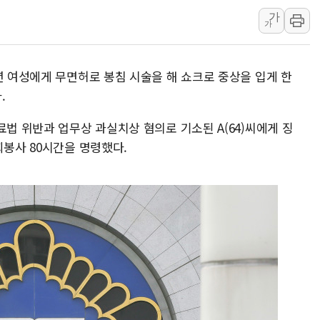
가
동해해경, 독도 해상서 부유물 감긴 
가
주한미군 "오산기지 누출, 백린 아닌 
구미 폐염산처리업체서 불 2시간30여
년 여성에게 무면허로 봉침 시술을 해 쇼크로 중상을 입게 한
해군과 함께하는 '불금전파, 송정' 시
.
강원도 폭염특보 11일째…온열질환·가
료법 위반과 업무상 과실치상 혐의로 기소된 A(64)씨에게 징
[코인 시황] 비트코인, ETF 자금 
회봉사 80시간을 명령했다.