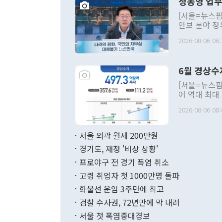
정동영 업무
[서울=뉴스핌
안보 분야 정
평화공존 발전
2026-08-06 06:
발언 중에는 
언한 것이 있
령은 공개적으
6월 경상수
주의적 희망에
관의 대북 정
[서울=뉴스핌
관 부처 장관
어 역대 최대
관의 무리한 
출 호조로 월
다. [정동영 통일부 장관이 지난달 23일 오후 서울 종로구 정부서울청사에
2026-08-06 08:
료=한국은행] 한국은행이 6일 발표한 '2026년 6월 국제수지(잠정)'에
서 취임 1주년 
면 지난 6월
부 장관 권한
1000만달러
서울 외곽 월세 200만원
발전 구상'을
이에 따라 올
적 갈등 해결
경기도, 재정 '비상 상황'
했다. 경상수
결과 혐오의 
9000만달러
프로야구 전 경기 폭염 취소
년간의 CVI
지 기준 상품
고령 취업자 첫 1000만명 돌파
무너졌다고도 
며 월간 기준
현실을 바꾸는
달러로 38.
화물선 운임 3주만에 최고
를 평화 체제
196.9% 급
검찰 수사권, 72년만에 막 내려
함께 4자 대
수출은 160
지만 이 대통
서울 첫 폭염중대경보
(18.6%) 