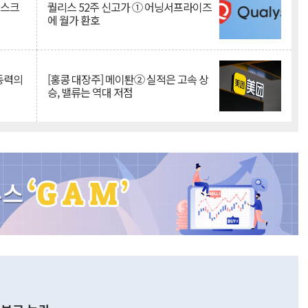
리스크
퀄리스 52주 신고가 ① 어닝서프라이즈
에 월가 환호
 동력의
[홍콩 대장주] 메이퇀② 실적은 고속 상
승, 밸류는 역대 저점