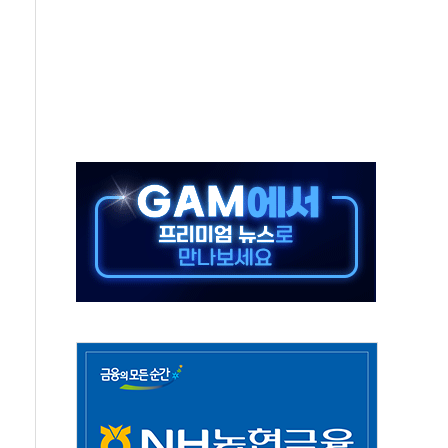
어선 구조
무해한 표면 부식 물질"
분만에 진화...외국인 노동자 숨져
즌2
축 피해 최소화 '총력 대응'
유입에도 박스권…美 암호화폐 법안 처리 여부도 변수