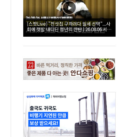
[스팟Live] "전셋집 구하려다 월세 선택"...사
회에 첫발 내디딘 청년의 한탄 | 26.08.06 서울
시 부동산 대토론회