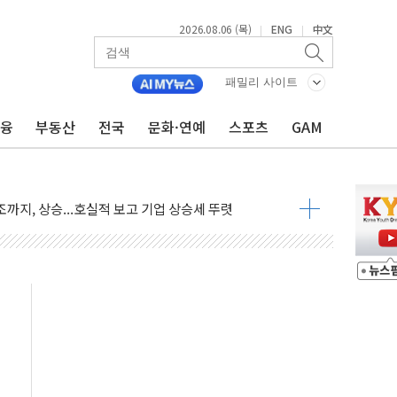
2026.08.06 (목)
ENG
中文
|
|
·아이온큐·도어대시↑ VS 샌디스크·피그마·앱러빈↓
 반대…상법·자본시장법 개정 논의"
패밀리 사이트
 차익실현 속 혼조세...웨스턴디지털·샌디스크↓
금융
부동산
전국
문화·연예
스포츠
GAM
에 긴급 안보 점검회의
호르무즈 재개방 기대에 강세
조까지, 상승...호실적 보고 기업 상승세 뚜렷
인 '사파리' 공격… 시민들 공포감 극대화 전략
' 임시 주총 기대감에 홀로 상한가…마진 잔액은 사상 최고
버리지 위험수위…숨은 차입이 더 큰 변수"
대응 1단계 진압 중
야, 경쟁상대 中과 비교해야"
하는 '선봉'의 대민 봉사
미사일 1발 발사… 올해 10번째·42일 만 도발
 새 안보 위기… 반군·마약카르텔이 습득해 전투 활용