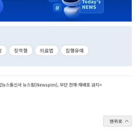
상
징역형
의료법
집행유예
뉴스통신사 뉴스핌(Newspim), 무단 전재-재배포 금지>
맨위로