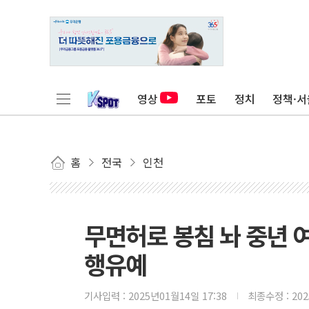
영상
포토
정치
정책·서
홈
전국
인천
무면허로 봉침 놔 중년 
행유예
기사입력 :
2025년01월14일 17:38
최종수정 :
20