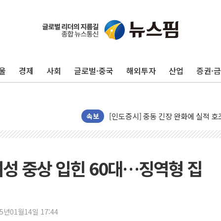
뉴욕증시 개장 전 특징주...모더나
김정관 장관 "영업이익 N% 성과급
뉴욕증시 프리뷰, 미 주가선물 AI주
울
경제
사회
글로벌·중국
해외투자
산업
증권·
청와대, 북한 단거리 탄도미사일 발사
금값 7주 만에 최고…美 고용 둔화·
[인도증시] 중동 긴장 완화에 실적 호
속보
러, 1인칭시점 드론으로 우크라 민간
[베트남 증시] 지수 하락 속 'DGC
'월가의 황제' 다이먼 "금융시장 레
여성 중상 입힌 60대…징역형 집
양주 섬유염색공장서 화재 1명 중상…
김정관 산업부 장관 "주 52시간 손봐
해군 1함대 창설 80주년…지역과 함께
[3보] 북, 원산서 동해로 단거리 탄도
25년01월14일 17:44
우크라 드론 전술, 중남미 콜롬비아에