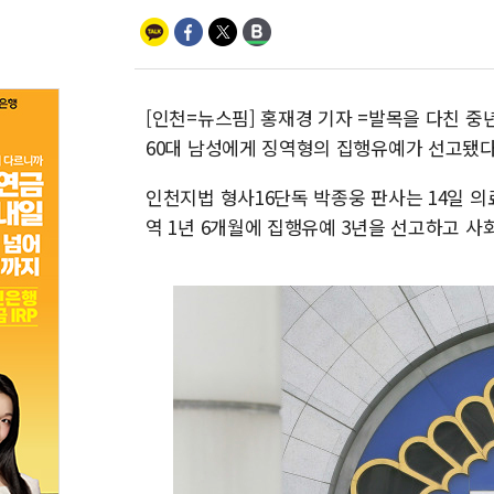
[인천=뉴스핌] 홍재경 기자 =발목을 다친 중
60대 남성에게 징역형의 집행유예가 선고됐다
인천지법 형사16단독 박종웅 판사는 14일 의
역 1년 6개월에 집행유예 3년을 선고하고 사