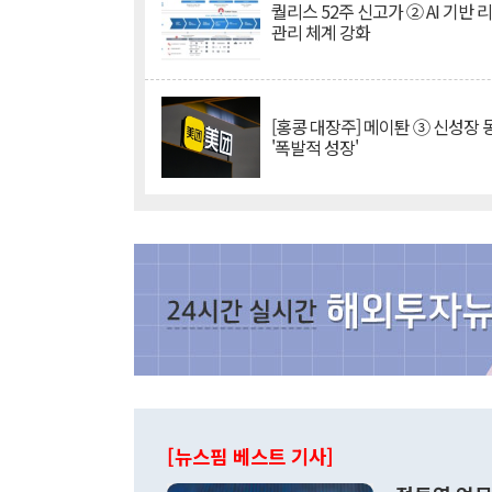
퀄리스 52주 신고가 ② AI 기반 
관리 체계 강화
[홍콩 대장주] 메이퇀 ③ 신성장
'폭발적 성장'
[뉴스핌 베스트 기사]