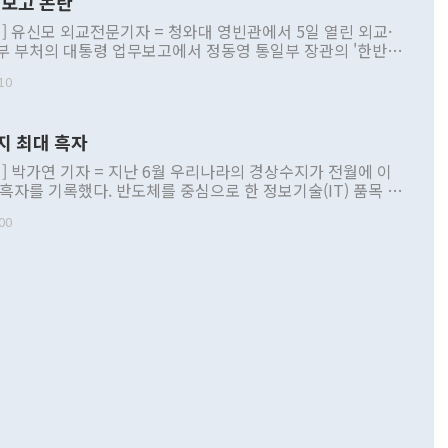
보고 논란
] 유신모 외교전문기자 = 청와대 영빈관에서 5일 열린 외교·
부 부처의 대통령 업무보고에서 정동영 통일부 장관의 '한반도
 구상'과 업무보고 발언이 논란을 빚고 있다. 이날 정 장관의
10
정부 내 조율을 거치지 않은 사안을 정책으로 추진하겠다고 공
는가 하면 사실 관계에 맞지 않은 설명도 있었다. 이재명 대통
로 신중을 기해 달라고 경고했고, 조현 외교부 장관은 '이상
지 최대 흑자
 근거한 비현실적 구상'이라는 비판을 내놨다. 그동안 정 장
책 관련 발언이 물의를 빚은 적은 여러 번 있지만 대통령과 유
] 박가연 기자 = 지난 6월 우리나라의 경상수지가 전월에 이
이 공개적으로 부정적 입장을 표명한 것은 이례적이다. 정 장
 흑자를 기록했다. 반도체를 중심으로 한 정보기술(IT) 품목 수
대북 접근법과 월권을 제어해야 한다는 목소리도 높아지고 있
간 상품수출이 처음으로 1000억달러를 넘어선 영향이다. [자
00
 따르
기자간담회를 하고 있다. [사진=통일부] 2026.07.23 ◆통일
 경상수지는 497억3000만달러 흑자로 집계됐다. 전월(386억
 넘어선 주장 정 장관은 이날 업무보고에서 '한반도 평화공존
)에 이어 두 달 연속 월간 기준 역대 최대 기록을 갈아치웠다.
 설명하면서 이재명 정부 2년차 핵심 과제로 상호 존중·평화
해 상반기 누적 경상수지 흑자는 1910억1000만달러를 기록
·핵 없는 한반도 등 3대 기본 방향을 제시했다. 정 장관은 "대
지 흑자를 견인한 것은 상품수지다. 6월 상품수지는 478억
언어는 멈춰야 한다"면서 주적 용어 대체를 주장했다. 지난 25
 흑자를 기록하며 전월에 이어 역대 최대를 다시 썼다. 국제수
D(완전하고 검증가능하며 되돌릴 수 없는 비핵화) 구도는 이미
수출은 1123억7000만달러로 전년 동월 대비 84.5% 증가하
했다. 또 "현 시점에서 흘러간 선(先)비핵화만 되뇌는 것은
 처음으로 1000억달러를 넘어섰다. 상품수입은 644억8000만
 데 힘이 되지 않는다"고 주장했다. 정 장관은 또 "정전 체제
6% 늘었다. 통관 기준으로는 반도체 수출이 전년 동월 대비
로 바꾸는 논의에 착수하겠다"면서 "북·미 정상회담 견인과
증했고 컴퓨터·주변기기(SSD)는 282.7% 증가했다. IT 품목
화의 동력을 확보하기 위해 최선을 다할 것"이라고 말했다. 하
.4% 늘었으며 비IT 품목도 ▲석유제품(47.5%) ▲화공품
령은 정 장관의 구상에 대부분 제동을 걸었다. 이 대통령은 "평
▲철강제품(17.9%) ▲승용차(6.1%) 등을 중심으로 18.6% 증가