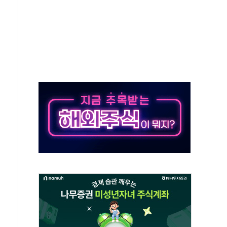
발표...김민석 50.30% 정청래 41.94% 송영길 7.76%
객 400명 맞이…"마음 잇는 시간 되길"
 지급 확정되나…재상고 앞두고 막판 셈법
'행복상자' 전달
극기 거꾸로' 논란…이틀만에 철거
 예술·체육요원 최대 33% 감축
 역대 최대폭 감소한 9.4%↓…유통업계 양극화 심화
 특사'로 콜롬비아 대통령 취임식 참석
시간당 30mm 강한 비...호우 피해 없어