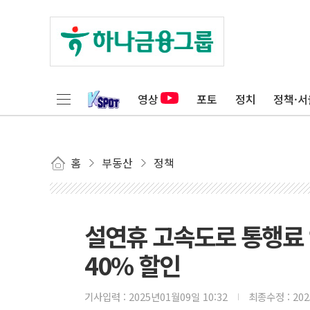
영상
포토
정치
정책·서
홈
부동산
정책
설연휴 고속도로 통행료 안
40% 할인
기사입력 :
2025년01월09일 10:32
최종수정 :
20