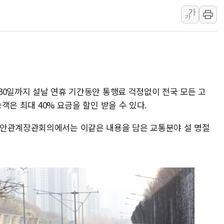
가
[속보] 민주, 강원 경선 결과 
가
정재헌 CEO, SKT 장기고
최태원, 노소영에 9440억
하나금융, 명동 소상공인에 
인천시 광복절 현수막 '태
병무청, 보충역 전면 손질…
 30일까지 설날 연휴 기간동안 통행료 걱정없이 전국 모든 고
홈플러스發 대형마트 판매,
승객은 최대 40% 요금을 할인 받을 수 있다.
윤준병·이해민 의원, '정부
현안관계장관회의에서는 이같은 내용을 담은 교통분야 설 명절
'호우·산사태 주의보' 울진 