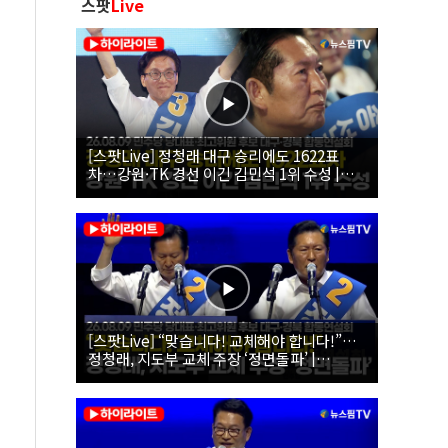
스팟
Live
[스팟Live] 정청래 대구 승리에도 1622표
차…강원·TK 경선 이긴 김민석 1위 수성 |
26.08.09 더불어민주당 당대표·최고위원 후
보 대구·경북 합동연설회
[스팟Live] “맞습니다! 교체해야 합니다!”…
정청래, 지도부 교체 주장 ‘정면돌파’ |
26.08.09 더불어민주당 당대표·최고위원 후
보 대구·경북 합동연설회