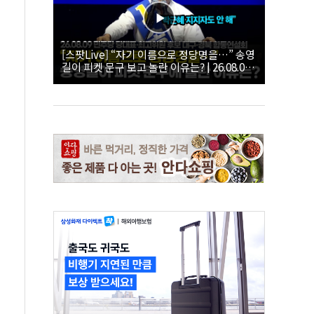
[스팟Live] “자기 이름으로 정당명을…” 송영
길이 피켓 문구 보고 놀란 이유는? | 26.08.09
더불어민주당 당대표·최고위원 후보 대구·경
북 합동연설회