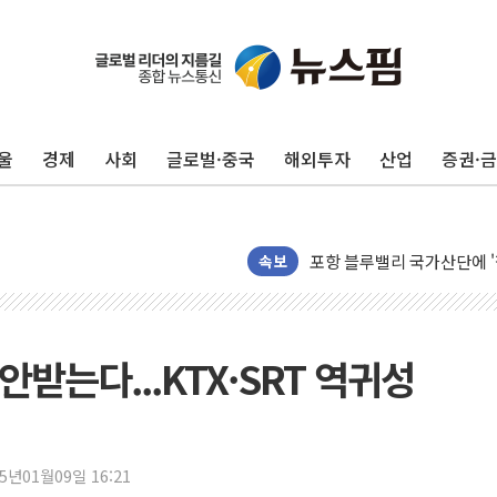
울
경제
사회
글로벌·중국
해외투자
산업
증권·
125mm 폭우 쏟아진 울진..
평택 진위면 공장서 질식사
포항 블루밸리 국가산단에 '
상주 낙동강 선착장 하류서 50
속보
[종합] 김민석, 정청래에 누적 1
민주당 경북도당위원장에 오중
인천서 말다툼 중 어머니 살
받는다...KTX·SRT 역귀성
김민석, 강원·대구·경북 경선서
[속보] 민주, 강원·대구·경북 
[속보] 민주, 경북 경선 결과 
25년01월09일 16:21
[속보] 민주, 대구 경선 결과 