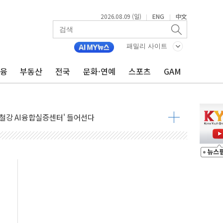
2026.08.09 (일)
ENG
中文
|
|
패밀리 사이트
금융
부동산
전국
문화·연예
스포츠
GAM
.'두천~하당'·'올미골교' 차량 통행 선제 제한
고 발생…작업자 1명 숨져
철강 AI융합실증센터' 들어선다
대 숨진 채 발견...경찰, 조사 중
.48%p 차 선두 유지...金 46.01% vs 鄭 44.53%
기 당선...합산득표율 68.63%
해 10대 구속…범행 후 반려견도 죽여
 정청래에 승리…金 48.54% vs 鄭 44.40%
경선 결과...김민석 48.54% 정청래 44.40%
발표...김민석 47.37% 정청래 45.71% 송영길 6.92%
발표...정청래 47.82% 김민석 46.35% 송영길 5.83%