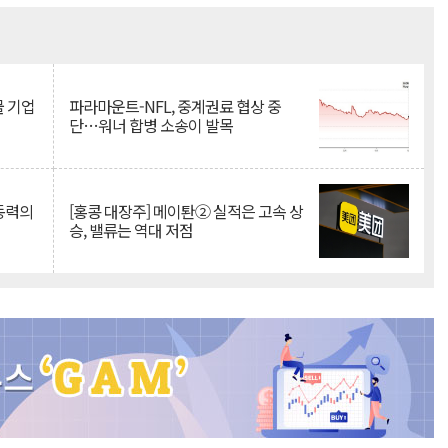
Mute
물 기업
파라마운트-NFL, 중계권료 협상 중
단…워너 합병 소송이 발목
 동력의
[홍콩 대장주] 메이퇀② 실적은 고속 상
승, 밸류는 역대 저점