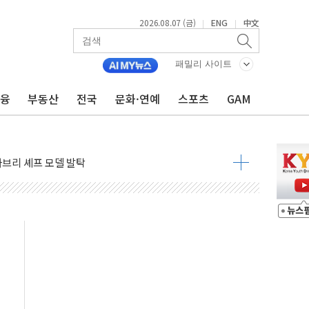
2026.08.07 (금)
ENG
中文
|
|
패밀리 사이트
0도 열대야에 피로 누적 '건강 적신호'
금융
부동산
전국
문화·연예
스포츠
GAM
.."맘대로 팔지도 못하는데 무슨 기축통화"
아 어르신 우유 지원 점검
브리 셰프 모델 발탁
점화 조짐…한미 지배구조 다시 요동
익 4배 '껑충'…전부문 약진
 강자' 다이소·시코르…뷰티 유통 지각변동 본격화
두산퓨얼셀, SOFC에 사활
혜택 축소에 반발…"정책 신뢰 뒤집어"
표 전면에...임원·조직 대대적 개편 예고
페이스와 '누리호 5기분 엔진 구성품' 수주
당분간 1400원 초반대 등락"