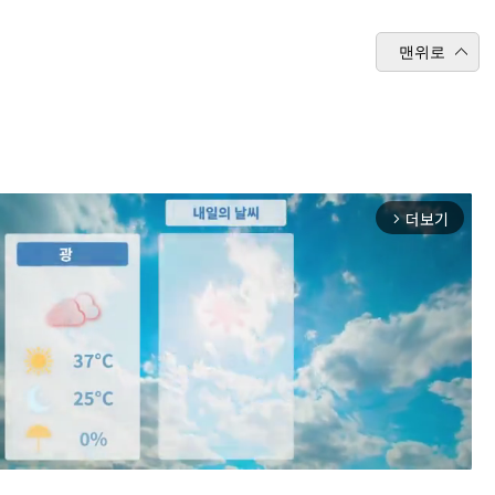
맨위로
더보기
arrow_forward_ios