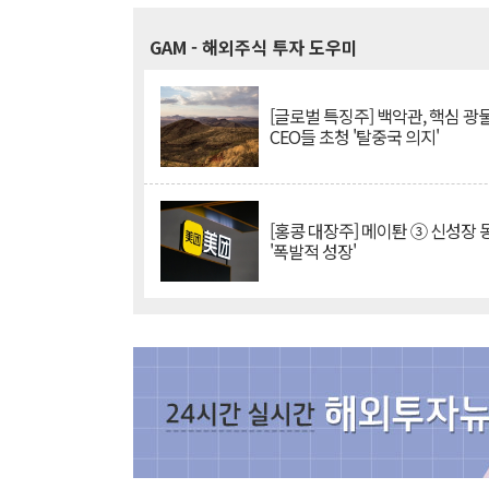
GAM
- 해외주식 투자 도우미
[글로벌 특징주] 백악관, 핵심 광
CEO들 초청 '탈중국 의지'
[홍콩 대장주] 메이퇀 ③ 신성장
'폭발적 성장'