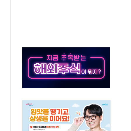
 확보' 신용해 前교정본부장 불구속 기소
원, 테네시주 경선서 낙선
 사이드카·널뛰기에 개미들 '패닉'
 반도체 EPC 추가 수주
 자사주 취득
8.5% 증가... 해외 자회사가 이끈 '더블 성장'
야청' 파장…친명계 "처절한 역사를 말장난으로" 비판
주택자 과도한 세금 부당"…소득세법 개정안 발의 예고