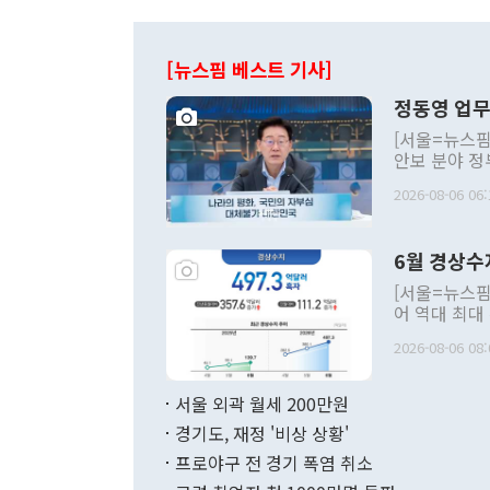
[뉴스핌 베스트 기사]
정동영 업무
[서울=뉴스핌
안보 분야 정
평화공존 발전
2026-08-06 06:
발언 중에는 
언한 것이 있
령은 공개적으
6월 경상수
주의적 희망에
관의 대북 정
[서울=뉴스핌
관 부처 장관
어 역대 최대
관의 무리한 
출 호조로 월
다. [정동영 통일부 장관이 지난달 23일 오후 서울 종로구 정부서울청사에
2026-08-06 08:
료=한국은행] 한국은행이 6일 발표한 '2026년 6월 국제수지(잠정)'에
서 취임 1주년 
면 지난 6월
부 장관 권한
1000만달러
서울 외곽 월세 200만원
발전 구상'을
이에 따라 올
적 갈등 해결
경기도, 재정 '비상 상황'
했다. 경상수
결과 혐오의 
9000만달러
프로야구 전 경기 폭염 취소
년간의 CVI
지 기준 상품