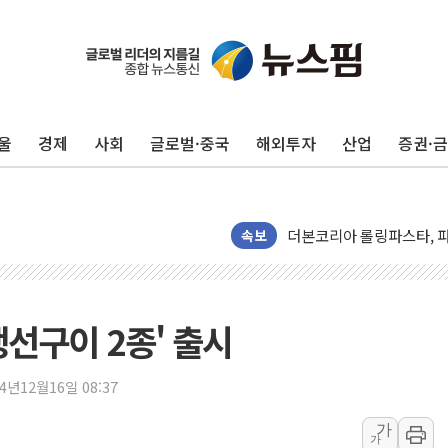
보름째 잠 못 드는 서울…3
울
경제
사회
글로벌·중국
해외투자
산업
증권·
미일 환율공조 뒷말 무성.
우유자조금, 노인복지관 찾
더본코리아 롤링파스타, 파
4자 연합 균열에 분쟁 재
속보
금호석유화학, 2분기 영업
CJ올리브영 흔드는 '신흥
"PAFC만으론 어렵다"…
선구이 2종' 출시
임대사업자, 등록임대 세제
대우건설, 50대 이강석 대
24년12월16일 08:37
비츠로넥스텍, 한화에어로스
가
가
1410원대 내려간 환율, "