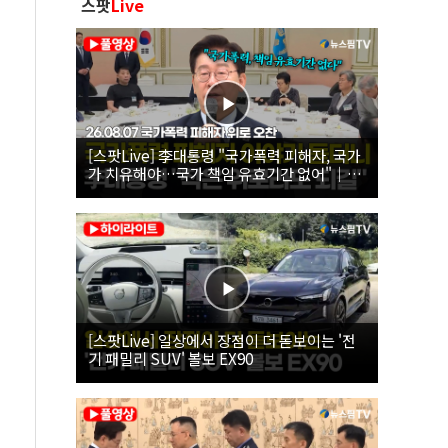
스팟
Live
[스팟Live] 李대통령 "국가폭력 피해자, 국가
가 치유해야…국가 책임 유효기간 없어"｜
26.08.07 국가폭력 피해자 위로 오찬
[스팟Live] 일상에서 장점이 더 돋보이는 '전
기 패밀리 SUV' 볼보 EX90