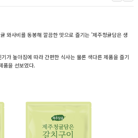
종합특검, '계엄 수용공간
친트럼프 오글스 미 하원의
"주식이야 코인이야"…연속
청귤 와사비를 동봉해 깔끔한 맛으로 즐기는 '제주청귤담은 생
에쓰씨엔지니어링, 큐니티와
애드포러스, 30억원 규모
롯데웰푸드, 2분기 영업익 8
 인기가 높아짐에 따라 간편한 식사는 물론 색다른 제품을 즐기
이성윤 '호남 민심은 주석
제품을 선보였다.
나경원 의원 "장기보유 1