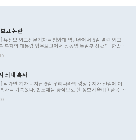
보고 논란
] 유신모 외교전문기자 = 청와대 영빈관에서 5일 열린 외교·
부 부처의 대통령 업무보고에서 정동영 통일부 장관의 '한반도
 구상'과 업무보고 발언이 논란을 빚고 있다. 이날 정 장관의
10
정부 내 조율을 거치지 않은 사안을 정책으로 추진하겠다고 공
는가 하면 사실 관계에 맞지 않은 설명도 있었다. 이재명 대통
로 신중을 기해 달라고 경고했고, 조현 외교부 장관은 '이상
지 최대 흑자
 근거한 비현실적 구상'이라는 비판을 내놨다. 그동안 정 장
책 관련 발언이 물의를 빚은 적은 여러 번 있지만 대통령과 유
] 박가연 기자 = 지난 6월 우리나라의 경상수지가 전월에 이
이 공개적으로 부정적 입장을 표명한 것은 이례적이다. 정 장
 흑자를 기록했다. 반도체를 중심으로 한 정보기술(IT) 품목 수
대북 접근법과 월권을 제어해야 한다는 목소리도 높아지고 있
간 상품수출이 처음으로 1000억달러를 넘어선 영향이다. [자
00
 따르
기자간담회를 하고 있다. [사진=통일부] 2026.07.23 ◆통일
 경상수지는 497억3000만달러 흑자로 집계됐다. 전월(386억
 넘어선 주장 정 장관은 이날 업무보고에서 '한반도 평화공존
)에 이어 두 달 연속 월간 기준 역대 최대 기록을 갈아치웠다.
 설명하면서 이재명 정부 2년차 핵심 과제로 상호 존중·평화
해 상반기 누적 경상수지 흑자는 1910억1000만달러를 기록
·핵 없는 한반도 등 3대 기본 방향을 제시했다. 정 장관은 "대
지 흑자를 견인한 것은 상품수지다. 6월 상품수지는 478억
언어는 멈춰야 한다"면서 주적 용어 대체를 주장했다. 지난 25
 흑자를 기록하며 전월에 이어 역대 최대를 다시 썼다. 국제수
D(완전하고 검증가능하며 되돌릴 수 없는 비핵화) 구도는 이미
수출은 1123억7000만달러로 전년 동월 대비 84.5% 증가하