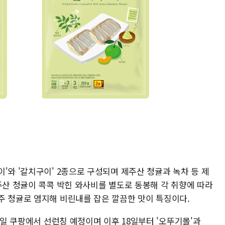
'와 '갈치구이' 2종으로 구성되며 제주산 청귤과 녹차 등 제
주산 청귤이 콕콕 박힌 와사비를 별도로 동봉해 각 취향에 따라
주 청귤로 염지해 비린내를 잡은 깔끔한 맛이 특징이다.
7일 쿠팡에서 선런칭 예정이며 이후 18일부터 '오뚜기몰'과