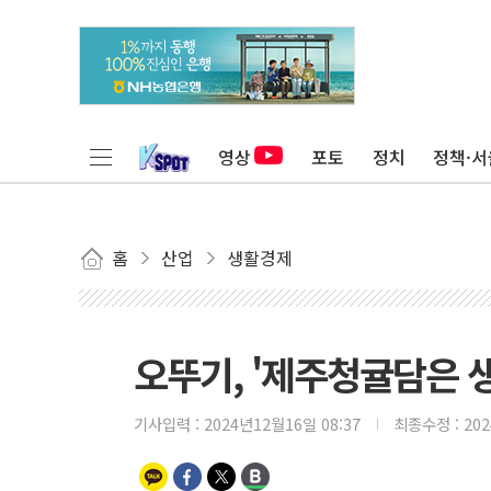
영상
포토
정치
정책·서
홈
산업
생활경제
오뚜기, '제주청귤담은 생
기사입력 :
2024년12월16일 08:37
최종수정 :
20