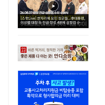
[스팟Live] 한자리에 모인 장군들...李대통령,
이상렬 대장 등 진급 장성 4명에 삼정검 수치
직접 수여｜26.08.07 장성 진급·삼정검 수치
수여식