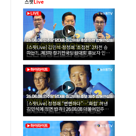
스팟
Live
[스팟Live] 김민석·정청래 ‘초접전’ 2차전 승
자는?...제3차 정기전국당원대회 후보자 인천
합동연설회 생중계 | 26.08.08
[스팟Live] 정청래 “뻔뻔하다”…‘화합’ 꺼낸
김민석에 정면 반격 | 26.08.08 더불어민주당
당대표·최고위원 후보 제주 합동연설회