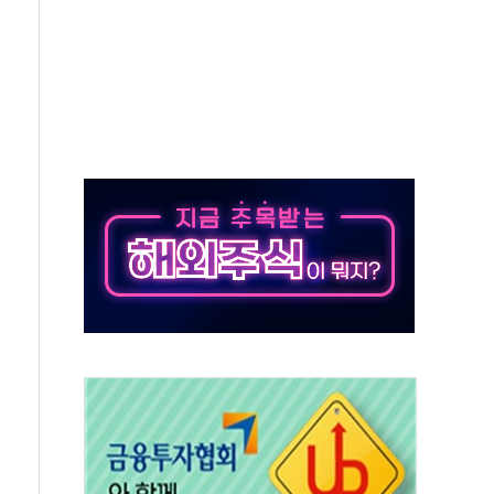
사망 23명…정부, 비상대응기구 가동
, 수도 베이징도 부동산 규제 철폐
위 상승으로 피서객 7명 고립…전원 구조
별똥별 멍' 운영…페르세우스 유성우 관측
시간당 50mm 이상 폭우…호우경보 발효
0대 숨져…온열질환 여부 조사
능시험 오전 집중 편성…체감온도 38도 넘으면 중단