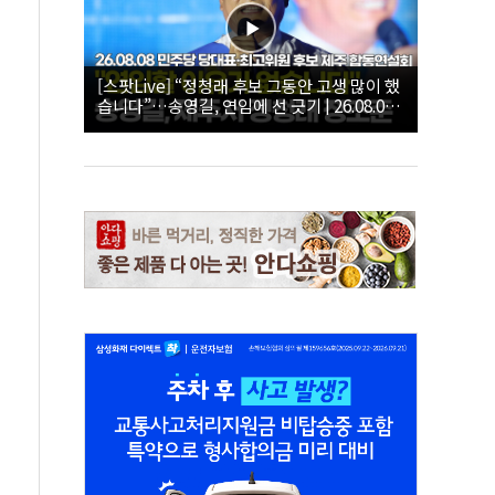
[스팟Live] “정청래 후보 그동안 고생 많이 했
습니다”…송영길, 연임에 선 긋기 | 26.08.08
더불어민주당 당대표·최고위원 후보 제주 합
동연설회