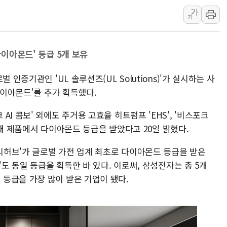
연일 폭염에 온열질환 
가
가
中 전방위 아파트 부양
인제 용대리 계곡서 수
다이아몬드' 등급 5개 보유
동해시, 11~14일 '
강원 중·남부 동해안 
 인증기관인 'UL 솔루션즈(UL Solutions)'가 실시하는 사
청양 밭에서 일하던 9
다이아몬드'를 추가 획득했다.
폭염에 車 운전면허 기
I 콤보' 외에도 주거용 고효율 히트펌프 'EHS', '비스포크
 3개 제품에서 다이아몬드 등급을 받았다고 20일 밝혔다.
밀리허브'가 글로벌 가전 업계 최초로 다이아몬드 등급을 받은
'도 동일 등급을 획득한 바 있다. 이로써, 삼성전자는 총 5개
등급을 가장 많이 받은 기업이 됐다.