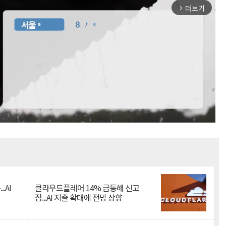
더보기
arrow_forward_ios
Mute
.AI
클라우드플레어 14% 급등해 신고
점...AI 지출 확대에 전망 상향