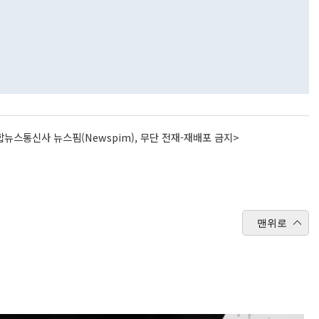
뉴스통신사 뉴스핌(Newspim), 무단 전재-재배포 금지>
맨위로