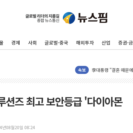
이번주 국내 주요 금융일정
美, 이란전 출구전략 
울
경제
사회
글로벌·중국
해외투자
산업
증권·
강릉·동해·삼척 시간당
폐기물 수거하다 참변
서울 중랑구 주택가서 
李대통령 "결혼 때문에 
속보
여수 오동도 인근 해상
추미애, '위안부' 피해
인천 선재도 갯벌서 해루
솔루션즈 최고 보안등급 '다이아몬
인천서 말다툼 중 어머니
'화합' 꺼낸 김민석에
李대통령, ISA 개편 
24년08월20일 08:24
동해중부 전 해상 풍랑