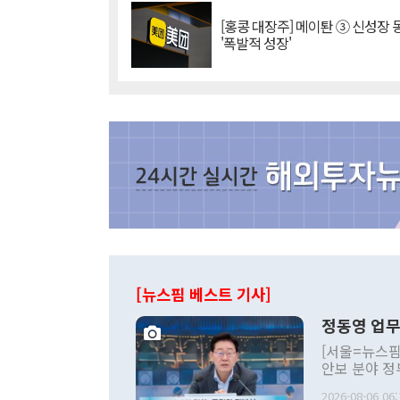
[홍콩 대장주] 메이퇀 ③ 신성장
'폭발적 성장'
[뉴스핌 베스트 기사]
정동영 업무
[서울=뉴스핌
안보 분야 정
평화공존 발전
2026-08-06 06: