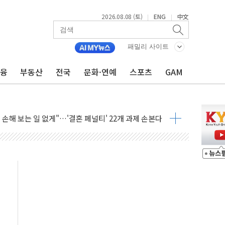
2026.08.08 (토)
ENG
中文
|
|
(8.10~8.14)
패밀리 사이트
만지작…공습 한계·탄약 부족 현실화
금융
부동산
전국
문화·연예
스포츠
GAM
 최대 50㎜ 폭우…강원 동해안 강한 비 어어져
…60대 환경미화원 수거차에 치여 사망
흉기 난동…60대 남성 2명 숨져
손해 보는 일 없게"…'결혼 페널티' 22개 과제 손본다
서 모터보트 전복…1명 사망·1명 실종
자 기림의 날 참석..."국제적 시민 연대로 목소리 내야"
질 중 실종 60대 나흘만에 숨진 채 발견
 흉기 살해 10대 아들 체포
 '뻔뻔' 받아친 정청래…제주 연설서 신경전 고조
재검토 지시…與 "적극 환영"·野 "졸속 국정"
주의보…10일까지 최대 3.5m 높은 물결