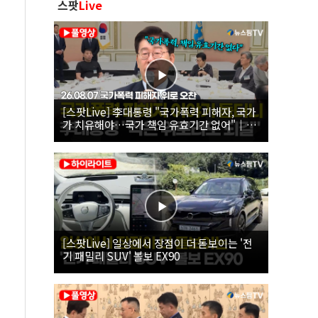
스팟
Live
[스팟Live] 李대통령 "국가폭력 피해자, 국가
가 치유해야…국가 책임 유효기간 없어"｜
26.08.07 국가폭력 피해자 위로 오찬
[스팟Live] 일상에서 장점이 더 돋보이는 '전
기 패밀리 SUV' 볼보 EX90