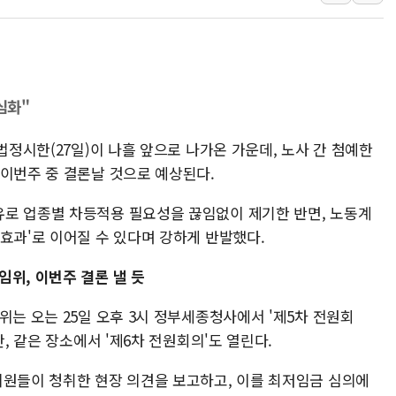
보로노이, 폐암 치료제 'VRN
푸본현대생명, 육군 3군단과
교보생명, '교보K-맞춤건강
벼랑 끝 선 '동전주' 무더기
심화"
1순위보다 낮은 특별공급 
법정시한(27일)이 나흘 앞으로 나가온 가운데, 노사 간 첨예한
컴투스 '제우스: 오만의 신'
 이번주 중 결론날 것으로 예상된다.
네이버 클립, 시청 만으로 
서울 재건축·재개발 정상화시 
로 업종별 차등적용 필요성을 끊임없이 제기한 반면, 노동계
[인사] 공정거래위원회
인효과'로 이어질 수 있다며 강하게 반발했다.
KDB생명 본입찰 3파전…
위, 이번주 결론 낼 듯
위는 오는 25일 오후 3시 정부세종청사에서 '제5차 전원회
간, 같은 장소에서 '제6차 전원회의'도 열린다.
위원들이 청취한 현장 의견을 보고하고, 이를 최저임금 심의에