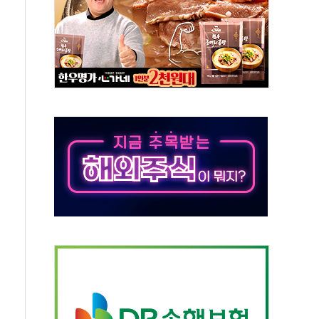
11' 캐나다 IND 신청
 군 장병 금융교육·전역 지원 협약
보험' 6개월 배타적사용권 획득
 상폐 위기…관리종목 우려 지정예고 총 63개
경쟁률… 실수요자 관심
 26일 출시, 유저의 캐릭터가 AI로 플레이한다
혜택 얻는 피드코인 이벤트 진행
5년 내 9만가구 순증...이주 대란도 제한적
한화·흥국·한투 참여