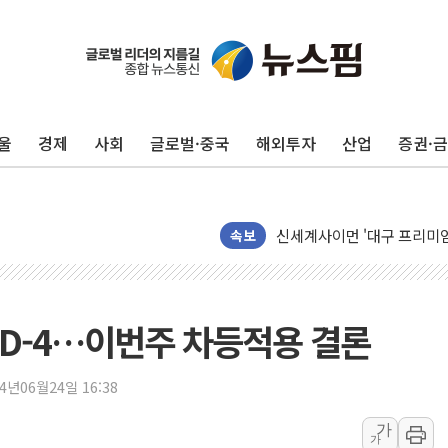
울
경제
사회
글로벌·중국
해외투자
산업
증권·
40.2도 찍은 서울 등 폭염
"文정부 악몽 재현 안돼"..
신세계사이먼 '대구 프리미엄 
속보
李대통령, 호우 피해 경북 
'변기 수리' 집주인에게 흉기
워트, 상반기 영업이익 30
D-4…이번주 차등적용 결론
프롬바이오, 10일 거래 재
NH농협생명, 농작업 중 온
24년06월24일 16:38
아바코, 2분기 매출 120억원
가
랩지노믹스 "디엑솜과 美 암
가