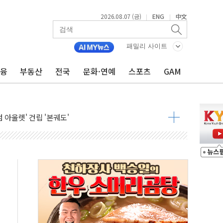
2026.08.07 (금)
ENG
中文
|
|
패밀리 사이트
금융
부동산
전국
문화·연예
스포츠
GAM
중대경보 해제…누적 온열질환자 2872명
.李 부동산 세제안에 與 내부서 '총선·대선 직격탄' 우려
아울렛' 건립 '본궤도'
안동·의성 특별재난지역 선포
 휘두른 30대 세입자…경찰, 현행범 체포
억원
개…"재무구조 개편"
열질환 보장…폭염기 신속 보상 강화
 진단 분야 독점 라이선스 계약"