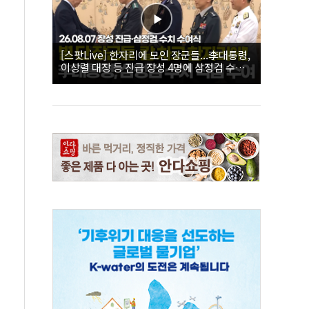
[스팟Live] 한자리에 모인 장군들...李대통령,
이상렬 대장 등 진급 장성 4명에 삼정검 수치
직접 수여｜26.08.07 장성 진급·삼정검 수치
수여식