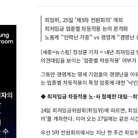
최임위, 25일 '제5차 전원회의' 개최
최저임금 업종별 차등적용 논의 본격화
노동계 "인력난 가중" vs 경영계 "경영난 
[세종=뉴스핌] 정성훈 기자 = 내년 최저임금 
의견대립을 보이는 '업종별 차등적용' 여부가
그동안 경영계는 영세 기업들의 경영난을 이유
는 업종별 차등적용이 특정 업종에 대한 '낙
◆ 최저임금 차등적용 노·사 첨예한 대립…최임
24일 최저임금위원회(취임위)에 따르면, 최임
의'를 개최한다. 이어 오는 27일에는 같은 시
우선 5차 전원회의에서는 지난 한 주간 최임