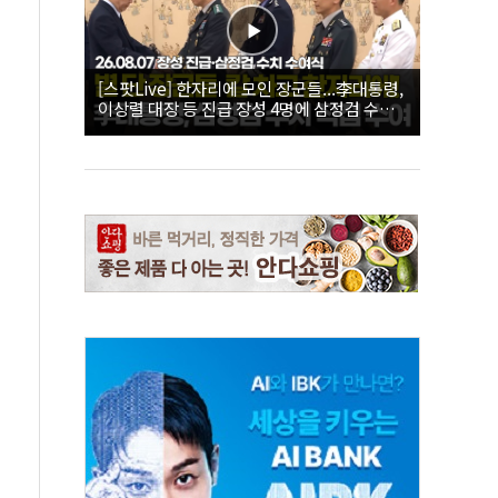
[스팟Live] 한자리에 모인 장군들...李대통령,
이상렬 대장 등 진급 장성 4명에 삼정검 수치
직접 수여｜26.08.07 장성 진급·삼정검 수치
수여식