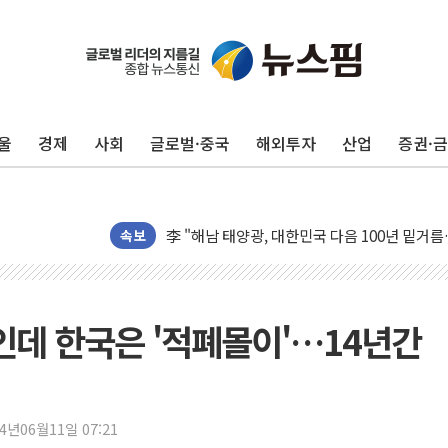
[사진] 이슬람 수니파 3개국, 공동방위협정 체
뉴욕증시 개장 전 특징주...아틀라시안·클
보훈부, 미 DPAA와 MOU… "6·25 미군 실종
울
경제
사회
글로벌·중국
해외투자
산업
증권·
트럼프 "금리 내려야"…파월 때와 달리 워시엔
특정 정치인 측근 포항시 정책특보 내정설...포
李 "해남 태양광, 대한민국 다음 100년 밑거
李 대통령, '6시간 마라톤 부동산 2차 회의' 
속보
트럼프, 中 겨냥 폴리실리콘 관세 15% 부과
[사진] 빈살만과 에르도안의 만남
이란와이어 "이란 최고지도자 위독…곧 사망해
'인데 한국은 '적폐몰이'…14년간
남동발전, 해남군에 국내 최대 규모 400MW 
[인도증시] 중동 불안 속 유가 상승에 소폭 하락
황희 '폐버스 청년주택' SNS 글 역풍에 "정부
24년06월11일 07:21
폭염 누그러지고 가뭄 숙지나...경북동해안권 8