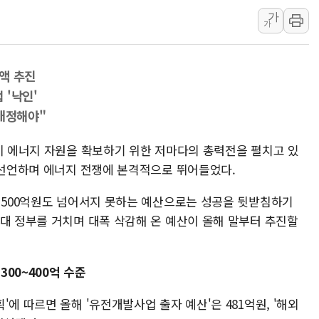
가
사우디·튀르키예·파키스탄, '공동방위협정' 체
가
신길동 신축도 3.3㎡당 7250만원…써밋 클라
용산공원·그린벨트로 또 충돌…반복되는 국토부
증액 추진
[AI 부동산 투데이] 특공 전략도 '극과 극'…
 '낙인'
[코인시황] 비트코인 6만4000달러대 횡보…고
 배정해야"
[베트남 증시] 유동성 부진 지속, 강보합 마감
들이 에너지 자원을 확보하기 위한 저마다의 총력전을 펼치고 있
을 선언하며 에너지 전쟁에 본격적으로 뛰어들었다.
재 500억원도 넘어서지 못하는 예산으로는 성공을 뒷받침하기
역대 정부를 거치며 대폭 삭감해 온 예산이 올해 말부터 추진할
300~400억 수준
에 따르면 올해 '유전개발사업 출자 예산'은 481억원, '해외