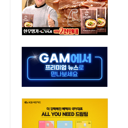
결… 수니파 국가들의 새 안보 협력 구도
비온 59㎡ 18억원대
-서울시 '정책 엇박자'
생애최초만 경쟁 치열
래·ETF 매수에도 고유가·금리·입법 지연 '삼중 부담'
...석유·가스주 올랐지만 빈그룹이 상쇄