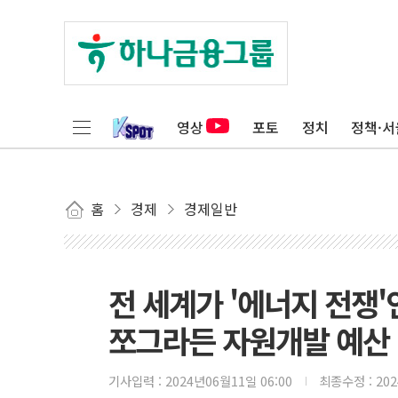
영상
포토
정치
정책·서
홈
경제
경제일반
전 세계가 '에너지 전쟁
쪼그라든 자원개발 예산
기사입력 :
2024년06월11일 06:00
최종수정 :
20