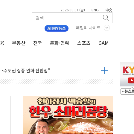
2026.08.07 (금)
ENG
中文
|
|
결
라우드플레어·태양광주↑ VS 트레이드데스크·웬디스↓
패밀리 사이트
자 7359명 끝까지 찾겠다"
금융
부동산
전국
문화·연예
스포츠
GAM
 톤 낮춰
항시 '시끌'
름…수도권 집중 완화 전환점"
주재… "전폭적 공급 확대·속도전 총력"
…美 태양광주 급등
도 놀랍지 않아"
태양광 착공…여의도 1.6배 규모
...금융주 낙폭 커
정책 아냐" 해명
~9일 최대 100mm 호우