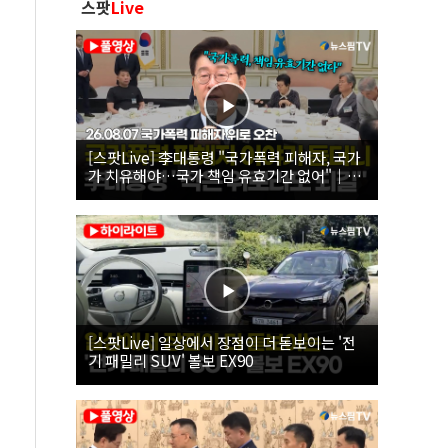
스팟
Live
[스팟Live] 李대통령 "국가폭력 피해자, 국가
가 치유해야…국가 책임 유효기간 없어"｜
26.08.07 국가폭력 피해자 위로 오찬
[스팟Live] 일상에서 장점이 더 돋보이는 '전
기 패밀리 SUV' 볼보 EX90