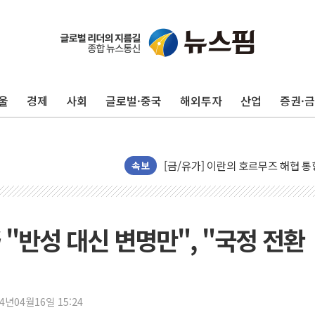
트럼프, '원정출산 시민권 차단' 
트럼프 "이란전 조만간 끝날 것"…
현대리바트, 원가 개선으로 실적 방
울
경제
사회
글로벌·중국
해외투자
산업
증권·
"세금 부담 덜자"…비거주 1주택자
세금 부담 커진 고가 1주택자…맞
[금/유가] 이란의 호르무즈 해협 통
뉴욕증시, 유가·금리 부담에 하락…
속보
이란, 오만과 호르무즈 해협 재개방 
[민주 당권주자 일정] 송영길·정청래
李대통령, 오늘 부동산 정책 점검 
 "반성 대신 변명만", "국정 전환
[오늘의 정치일정] 8월 7일(금)
[오늘의 국회일정] 상임위·세미나·기
이란, 美·이스라엘 선박 호르무즈 
24년04월16일 15:24
유럽증시, 견조한 실적 소화하며 대부