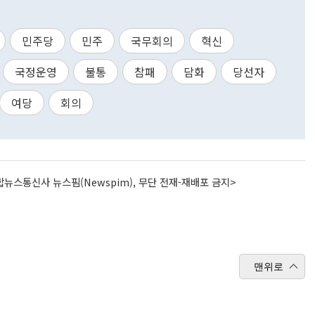
민주당
민주
국무회의
혁신
국정운영
불통
참패
담화
당선자
여당
회의
뉴스통신사 뉴스핌(Newspim), 무단 전재-재배포 금지>
맨위로