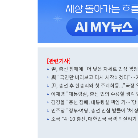
[관련기사]
尹, 총선 참패에 "더 낮은 자세로 민심 경
與 "국민만 바라보고 다시 시작하겠다"…2
尹, 총선 후 한총리와 첫 주례회동..."국정
이재명 "대통령실, 총선 민의 수용할 생각
김경율 "총선 참패, 대통령실 책임 커…'당 2
민주당 "정부·여당, 총선 민심 받들어 '채 
조국 "4·10 총선, 대한민국 국격 되살리