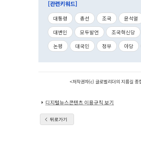
[관련키워드]
대통령
총선
조국
윤석열
대변인
모두발언
조국혁신당
논평
대국민
정부
야당
<저작권자(c) 글로벌리더의 지름길 종합
디지털뉴스콘텐츠 이용규칙 보기
뒤로가기