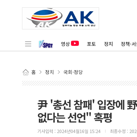
영상
포토
정치
정책·서
홈
정치
국회·정당
尹 '총선 참패' 입장에 野
없다는 선언" 혹평
기사입력 :
2024년04월16일 15:24
최종수정 :
20