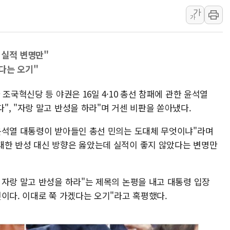
가
리투아니아 국방 "러, 우크라 드론
가
구광모, 내주 실리콘밸리서 젠슨 황
뉴욕증시 개장 전 특징주...모더
 실적 변명만"
김정관 장관 "영업이익 N% 성과
다는 오기"
뉴욕증시 프리뷰, 미 주가선물 AI
청와대, 북한 단거리 탄도미사일 발
조국혁신당 등 야권은 16일 4·10 총선 참패에 관한 윤석열
, "자랑 말고 반성을 하라"며 거센 비판을 쏟아냈다.
윤석열 대통령이 받아들인 총선 민의는 도대체 무엇이냐"라며
대한 반성 대신 방향은 옳았는데 실적이 좋지 않았다는 변명만
 자랑 말고 반성을 하라"는 제목의 논평을 내고 대통령 입장
이다. 이대로 쭉 가겠다는 오기"라고 혹평했다.