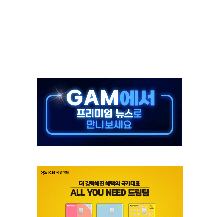
으로 나토 회원국 공격 검토… 거짓 깃발 작전"
 재회…로봇·AI 데이터센터·모빌리티 구체화
나·아이온큐·도어대시↑ VS 샌디스크·피그마·앱러빈↓
급 반대…상법·자본시장법 개정 논의"
주 차익실현 속 혼조세...웨스턴디지털·샌디스크↓
사에 긴급 안보 점검회의