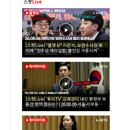
스팟
Live
[스팟Live] *풀영상* 이준석, 보완수사권 폐
지에 "민주당 개악입법, 불안감 가중시켜"｜
26.08.06 개혁신당 보완수사권 폐지 토론회
[스팟Live] '투미TV' 김제경이 내린 李정부 부
동산 정책 점수는? | 26.08.06 서울시 부동산
대토론회