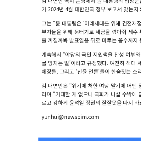
김 대변인 역시 논평에서 윤 대통령의 입장문
가 2024년 4월 대한민국 정부 보고서 맞는
그는 "윤 대통령은 '미래세대를 위해 건전재
부자들을 위해 뭉터기로 세금을 깎아줘 세수 
을 끼칠까봐 발표일을 뒤로 미루는 꼼수까지 
계속해서 "야당의 국민 지원책을 찬성 여부와
를 망치는 일'이라고 규정했다. 여전히 적대 
체장들, 그리고 '친윤 언론'들이 한숨짓는 소
김 대변인은 "위기에 처한 여당 말기에 어떤 
라며 "기대할 게 없으니 국회가 나설 수밖에 없
르고 강하게 윤석열 정권의 잘잘못을 따져 바
yunhui@newspim.com