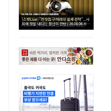
[스팟Live] "전셋집 구하려다 월세 선택"...사
회에 첫발 내디딘 청년의 한탄 | 26.08.06 서울
시 부동산 대토론회