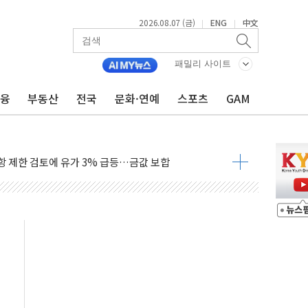
2026.08.07 (금)
ENG
中文
|
|
행정명령 서명…출생시민권 제한 재시동
군수품 부족설 일축 "막대한 무기 보유"
패밀리 사이트
어…다음 과제는 '외형 확대'
금융
부동산
전국
문화·연예
스포츠
GAM
 귀환 조짐에 전월세시장 '긴장'
교환·재매수·다운사이징 '저울질'
항 제한 검토에 유가 3% 급등…금값 보합
다우 5거래일 랠리 '마침표'
합의 막바지.."美와 직접 협상 없어"
·김민석 후보 - 8월 7일
2차 회의…주택 공급 대책 막바지 조율할 듯
자회견·주요 정당 - 8월 7일
통항 제한 추진…美 "통행 막을 권한 없어"
분 상승… "2분기 기업 순이익 21% 증가" 전망