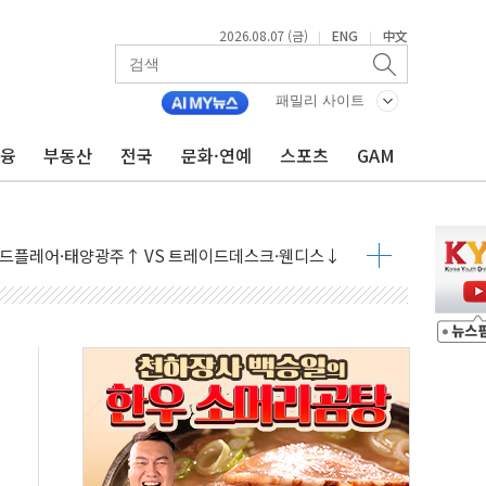
2026.08.07 (금)
ENG
中文
|
|
개입했나" 촉각
패밀리 사이트
용 쇼크에 반도체주 '활짝'
금융
부동산
전국
문화·연예
스포츠
GAM
우려 후퇴…나스닥 선물 1%대 상승
…9월 금리 인상 기대 후퇴
체결
라우드플레어·태양광주↑ VS 트레이드데스크·웬디스↓
종자 7359명 끝까지 찾겠다"
 톤 낮춰
항시 '시끌'
름…수도권 집중 완화 전환점"
 주재… "전폭적 공급 확대·속도전 총력"
…美 태양광주 급등