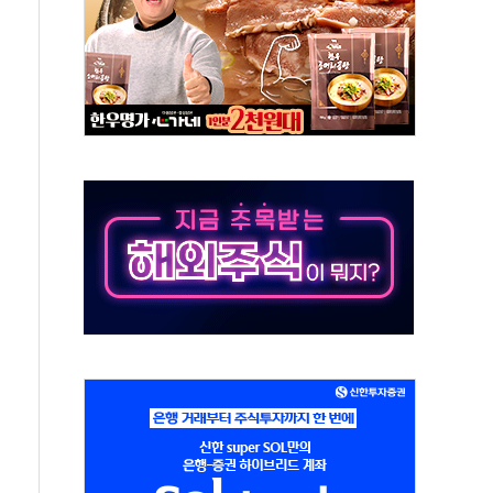
해도 놀랍지 않아"
태양광 착공…여의도 1.6배 규모
...금융주 낙폭 커
부정책 아냐" 해명
~9일 최대 100mm 호우
체결… 수니파 국가들의 새 안보 협력 구도
비온 59㎡ 18억원대