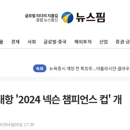
美 고용 쇼크에 엔화 장중 급등…시장은 "또 
[AI MY 뉴스] 뉴욕 반도체주 프리뷰...美 고
울
경제
사회
글로벌·중국
해외투자
산업
증권·
뉴욕증시 프리뷰, 美 고용 쇼크에 금리 인상 
[종합] 美 7월 고용 2만3000명 감소 '쇼크'
[사진] 이슬람 수니파 3개국, 공동방위협정 
뉴욕증시 개장 전 특징주...아틀라시안·클
속보
보훈부, 미 DPAA와 MOU… "6·25 미군 실
트럼프 "금리 내려야"…파월 때와 달리 워시엔
특정 정치인 측근 포항시 정책특보 내정설...포
항 '2024 넥슨 챔피언스 컵' 개
李 "해남 태양광, 대한민국 다음 100년 밑거
李 대통령, '6시간 마라톤 부동산 2차 회의'
트럼프, 中 겨냥 폴리실리콘 관세 15% 부과
24년04월09일 17:39
[사진] 빈살만과 에르도안의 만남