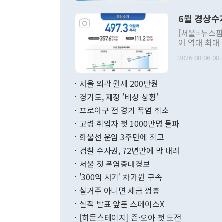
언한 것이 있
령은 공개적으
6월 경상수
주의적 희망에
관의 대북 정
[서울=뉴스핌
관 부처 장관
어 역대 최대
관의 무리한 
출 호조로 월
다. [정동영 통일부 장관이 지난달 23일 오후 서울 종로구 정부서울청사에
2026-08-06 08:
료=한국은행] 한국은행이 6일 발표한 '2026년 6월 국제수지(잠정)'에
서 취임 1주년 
면 지난 6월
부 장관 권한
1000만달러
서울 외곽 월세 200만원
발전 구상'을
이에 따라 올
적 갈등 해결
경기도, 재정 '비상 상황'
했다. 경상수
결과 혐오의 
9000만달러
프로야구 전 경기 폭염 취소
년간의 CVI
지 기준 상품
고령 취업자 첫 1000만명 돌파
무너졌다고도 
며 월간 기준
현실을 바꾸는
달러로 38.
화물선 운임 3주만에 최고
를 평화 체제
196.9% 급
검찰 수사권, 72년만에 막 내려
함께 4자 대
수출은 160
지만 이 대통
서울 첫 폭염중대경보
(18.6%) 
화공존 정책이
했다. 통관 기
'300억 사기' 차가원 구속
다"고 지적했
(16.4%)
투리가 잡혀 
실거주 아니면 세금 껑충
월(-10억9
쁜 상황이 초
증가와 유류할
실적 발표 앞둔 스페이스X
9·19 군사
기록했지만 
[히든스테이지] 즌·오아 첫 도전
"우리의 선의
로 전환됐다.