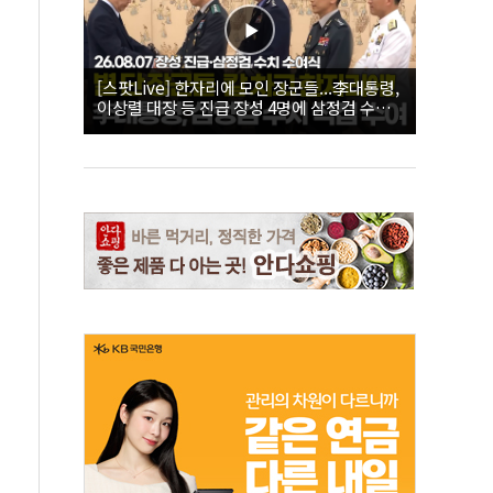
[스팟Live] 한자리에 모인 장군들...李대통령,
이상렬 대장 등 진급 장성 4명에 삼정검 수치
직접 수여｜26.08.07 장성 진급·삼정검 수치
수여식