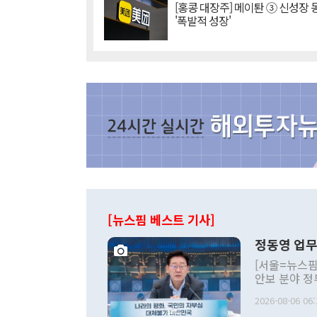
[홍콩 대장주] 메이퇀 ③ 신성장
'폭발적 성장'
[뉴스핌 베스트 기사]
정동영 업무
[서울=뉴스핌
안보 분야 정
평화공존 발전
2026-08-06 06:
발언 중에는 