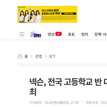
영상
포토
정치
정책·서
홈
산업
ICT
넥슨, 전국 고등학교 반 대
최
기사입력 :
2024년04월09일 17:39
최종수정 :
20