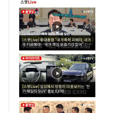
스팟
Live
[스팟Live] 李대통령 "국가폭력 피해자, 국가
가 치유해야…국가 책임 유효기간 없어"｜
26.08.07 국가폭력 피해자 위로 오찬
[스팟Live] 일상에서 장점이 더 돋보이는 '전
기 패밀리 SUV' 볼보 EX90