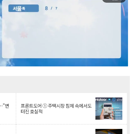
Mute
…"변
프론트도어 ① 주택시장 침체 속에서도
터진 호실적