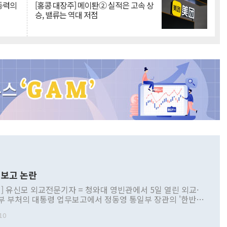
 동력의
[홍콩 대장주] 메이퇀② 실적은 고속 상
승, 밸류는 역대 저점
보고 논란
] 유신모 외교전문기자 = 청와대 영빈관에서 5일 열린 외교·
부 부처의 대통령 업무보고에서 정동영 통일부 장관의 '한반도
 구상'과 업무보고 발언이 논란을 빚고 있다. 이날 정 장관의
10
정부 내 조율을 거치지 않은 사안을 정책으로 추진하겠다고 공