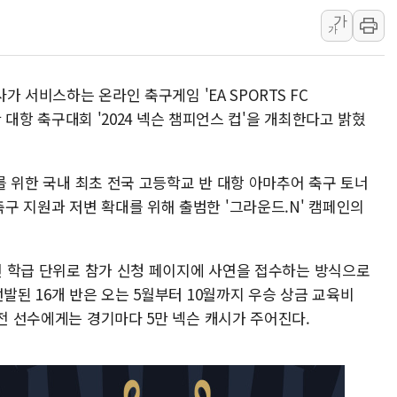
가
이란와이어 "이란 최고지도자 위독…곧 사망
가
남동발전, 해남군에 국내 최대 규모 400MW 
[인도증시] 중동 불안 속 유가 상승에 소폭 하락
사가 서비스하는 온라인 축구게임 'EA SPORTS FC
황희 '폐버스 청년주택' SNS 글 역풍에 "정
 반 대항 축구대회 '2024 넥슨 챔피언스 컵'을 개최한다고 밝혔
폭염 누그러지고 가뭄 숙지나...경북동해안권 8
사우디·튀르키예·파키스탄, '공동방위협정' 
화를 위한 국내 최초 전국 고등학교 반 대항 아마추어 축구 토너
신길동 신축도 3.3㎡당 7250만원…써밋 클라
구 지원과 저변 확대를 위해 출범한 '그라운드.N' 캠페인의
학년 학급 단위로 참가 신청 페이지에 사연을 접수하는 방식으로
발된 16개 반은 오는 5월부터 10월까지 우승 상금 교육비
출전 선수에게는 경기마다 5만 넥슨 캐시가 주어진다.