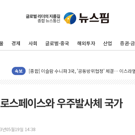
울
경제
사회
글로벌·중국
해외투자
산업
증권·
유럽증시, 美 고용 예상 밖 부진에 연준 금리 인상 가능성 
미 연준 매파 기세 꺾이나…고용 감소에 9월 동결 전망 우
[종합] 이슬람 수니파 3국, '공동방위협정' 체결… 이스라
속보
트럼프, 백신·자폐증 행정명령 검토…"이르면 다음 주"
美 항소법원, 백악관 무도회장 공사 중단 명령…트럼프 제
이란 핵심 원유 수출항 '하르그섬', 최근 1주일 이상 '올스
어로스페이스와 우주발사체 국가
美 고용 쇼크에 엔화 장중 급등…시장은 "또 개입했나" 촉
[AI MY 뉴스] 뉴욕 반도체주 프리뷰...美 고용 쇼크에 반도
뉴욕증시 프리뷰, 美 고용 쇼크에 금리 인상 우려 후퇴…나
23년05월19일 14:38
[종합] 美 7월 고용 2만3000명 감소 '쇼크'…9월 금리 인