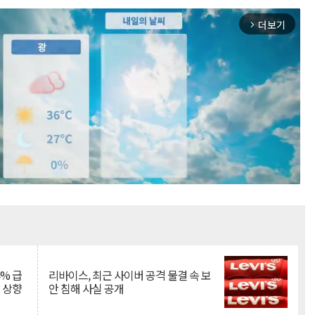
더보기
arrow_forward_ios
Mute
% 급
리바이스, 최근 사이버 공격 물결 속 보
망 상향
안 침해 사실 공개