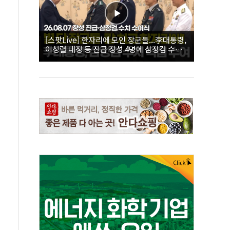
[스팟Live] 한자리에 모인 장군들...李대통령,
이상렬 대장 등 진급 장성 4명에 삼정검 수치
직접 수여｜26.08.07 장성 진급·삼정검 수치
수여식