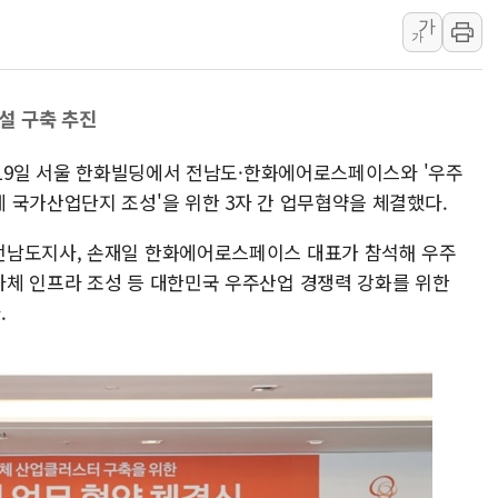
[사진] 이슬람 수니파 3개국, 공동방위협정 체결
가
가
뉴욕증시 개장 전 특징주...아틀라시안·클라우드플레어
보훈부, 미 DPAA와 MOU… "6·25 미군 실종자 7359명
트럼프 "금리 내려야"…파월 때와 달리 워시엔 톤 낮춰
설 구축 추진
특정 정치인 측근 포항시 정책특보 내정설...포항시 '시끌'
 19일 서울 한화빌딩에서 전남도·한화에어로스페이스와 '우주
李 "해남 태양광, 대한민국 다음 100년 밑거름…수도권 집
 국가산업단지 조성'을 위한 3자 간 업무협약을 체결했다.
李 대통령, '6시간 마라톤 부동산 2차 회의' 주재… "전폭
트럼프, 中 겨냥 폴리실리콘 관세 15% 부과…美 태양광주
전남도지사, 손재일 한화에어로스페이스 대표가 참석해 우주
[사진] 빈살만과 에르도안의 만남
체 인프라 조성 등 대한민국 우주산업 경쟁력 강화를 위한
.
이란와이어 "이란 최고지도자 위독…곧 사망해도 놀랍지 