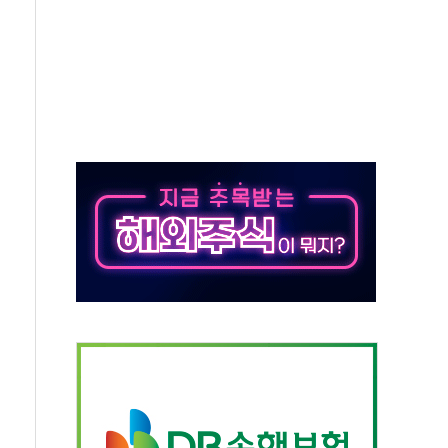
·태양광주↑ VS 트레이드데스크·웬디스↓
 끝까지 찾겠다"
중 완화 전환점"
적 공급 확대·속도전 총력"
 급등
않아"