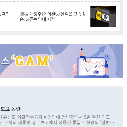
 동력의
[홍콩 대장주] 메이퇀② 실적은 고속 상
승, 밸류는 역대 저점
보고 논란
] 유신모 외교전문기자 = 청와대 영빈관에서 5일 열린 외교·
부 부처의 대통령 업무보고에서 정동영 통일부 장관의 '한반도