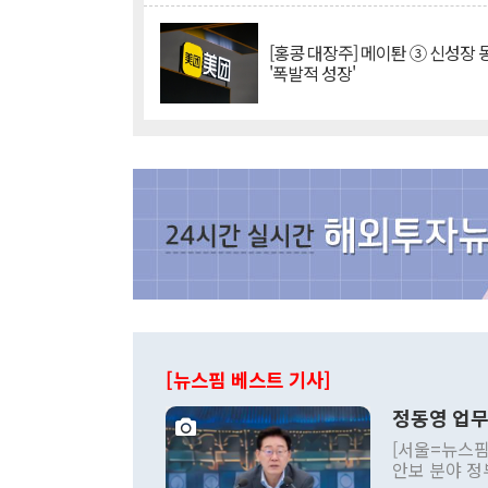
[홍콩 대장주] 메이퇀 ③ 신성장
'폭발적 성장'
[뉴스핌 베스트 기사]
정동영 업무
[서울=뉴스핌
안보 분야 정