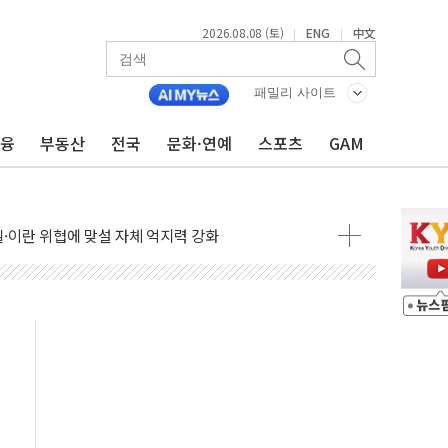
2026.08.08 (토)
ENG
中文
|
|
패밀리 사이트
금융
부동산
전국
문화·연예
스포츠
GAM
낮아지며 상승… STOXX 600 지수는 나흘 연속 최고치
세
엘·이란 위협에 맞설 자체 억지력 강화
동
톱'… 美 해상봉쇄 영향
각
체주 '활짝'
스닥 선물 1%대 상승
상 기대 후퇴