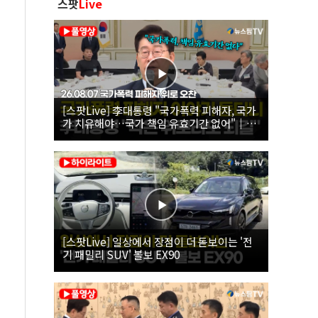
스팟
Live
[스팟Live] 李대통령 "국가폭력 피해자, 국가
가 치유해야…국가 책임 유효기간 없어"｜
26.08.07 국가폭력 피해자 위로 오찬
[스팟Live] 일상에서 장점이 더 돋보이는 '전
기 패밀리 SUV' 볼보 EX90