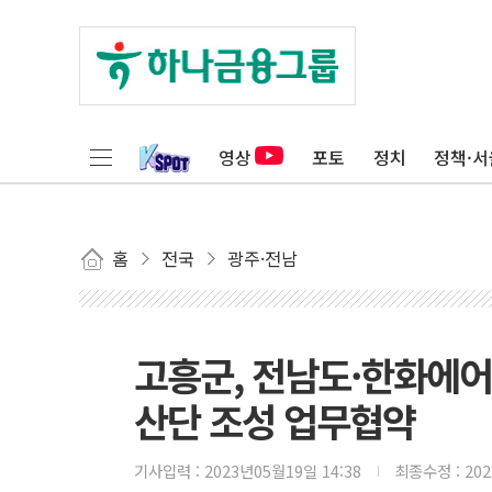
영상
포토
정치
정책·서
홈
전국
광주·전남
고흥군, 전남도·한화에
산단 조성 업무협약
기사입력 :
2023년05월19일 14:38
최종수정 :
20