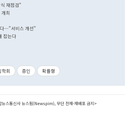
방식 재점검"
일 개최
트
였다…"서비스 개선"
대 잡는다
임학회
증인
확률형
뉴스통신사 뉴스핌(Newspim), 무단 전재-재배포 금지>