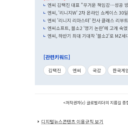
엔씨 김택진 대표 "무거운 책임감…성공 
엔씨, '리니지W' 2차 온라인 쇼케이스 30
엔씨 '리니지 리마스터' 전사 클래스 리부
엔씨소프트, 블소2 '영기 논란'에 고개 숙
엔씨, 하반기 최대 기대작 '블소2'로 MZ세
[관련키워드]
김택진
엔씨
국감
한국게
<저작권자(c) 글로벌리더의 지름길 종합
디지털뉴스콘텐츠 이용규칙 보기