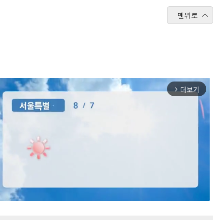
맨위로
더보기
arrow_forward_ios