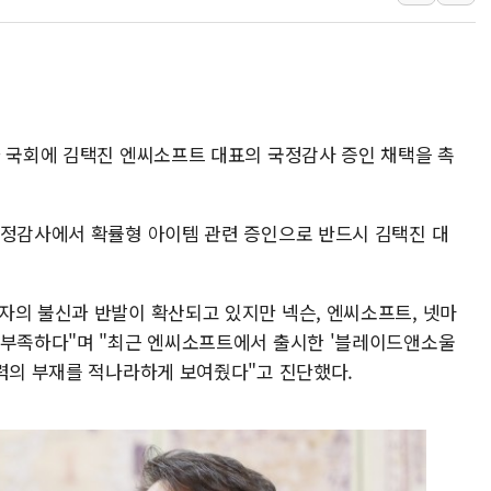
금값 7주 만에 최고…美 고용 둔화·
[인도증시] 중동 긴장 완화에 실적 호
러, 1인칭시점 드론으로 우크라 민간
[베트남 증시] 지수 하락 속 'DGC
가 국회에 김택진 엔씨소프트 대표의 국정감사 증인 채택을 촉
'월가의 황제' 다이먼 "금융시장 레
양주 섬유염색공장서 화재 1명 중상…
국정감사에서 확률형 아이템 관련 증인으로 반드시 김택진 대
자의 불신과 반발이 확산되고 있지만 넥슨, 엔씨소프트, 넷마
 부족하다"며 "최근 엔씨소프트에서 출시한 '블레이드앤소울
노력의 부재를 적나라하게 보여줬다"고 진단했다.