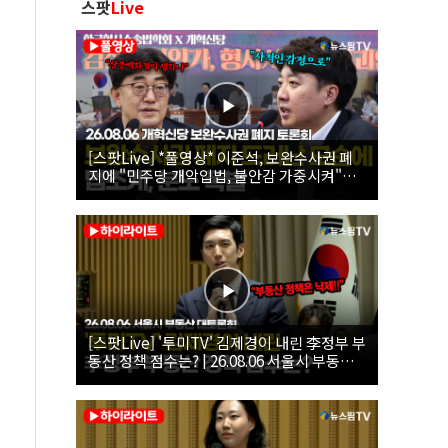
스팟
Live
[스팟Live] *풀영상* 이준석, 보완수사권 폐
지에 "민주당 개악입법, 불안감 가중시켜"｜
26.08.06 개혁신당 보완수사권 폐지 토론회
[스팟Live] '투미TV' 김제경이 내린 李정부 부
동산 정책 점수는? | 26.08.06 서울시 부동산
대토론회