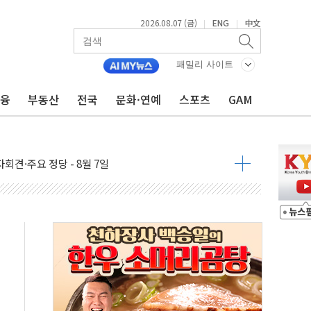
2026.08.07 (금)
ENG
中文
|
|
우 5거래일 랠리 '마침표'
의 막바지.."美와 직접 협상 없어"
패밀리 사이트
민석 후보 - 8월 7일
금융
부동산
전국
문화·연예
스포츠
GAM
차 회의…주택 공급 대책 막바지 조율할 듯
회견·주요 정당 - 8월 7일
 제한 추진…美 "통행 막을 권한 없어"
 상승… "2분기 기업 순이익 21% 증가" 전망
 나토 회원국 공격 검토… 거짓 깃발 작전"
재회…로봇·AI 데이터센터·모빌리티 구체화
·아이온큐·도어대시↑ VS 샌디스크·피그마·앱러빈↓
 반대…상법·자본시장법 개정 논의"
 차익실현 속 혼조세...웨스턴디지털·샌디스크↓
에 긴급 안보 점검회의