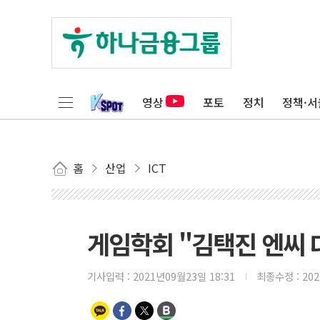
영상
포토
정치
정책·서
홈
산업
ICT
게임학회 "김택진 엔씨 
기사입력 :
2021년09월23일 18:31
최종수정 :
20