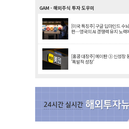
GAM
- 해외주식 투자 도우미
[미국 특징주] 구글 딥마인드 수
편…영국의 AI 경쟁력 유지 노력
[홍콩 대장주] 메이퇀 ③ 신성장
'폭발적 성장'