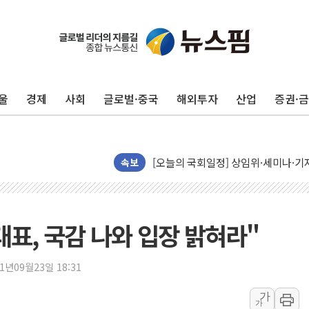
뉴욕증시, 유가·금리 부담에 하락…다
이란, 오만과 호르무즈 해협 재개방 합
[민주 당권주자 일정] 송영길·정청래·김
울
경제
사회
글로벌·중국
해외투자
산업
증권·
李대통령, 오늘 부동산 정책 점검 2
[오늘의 정치일정] 8월 7일(금)
[오늘의 국회일정] 상임위·세미나·기자
이란, 美·이스라엘 선박 호르무즈 통항
속보
유럽증시, 견조한 실적 소화하며 대부분
리투아니아 국방 "러, 우크라 드론으로
구광모, 내주 실리콘밸리서 젠슨 황 
대표, 국감 나와 입장 밝혀라"
뉴욕증시 개장 전 특징주...모더나
김정관 장관 "영업이익 N% 성과급
21년09월23일 18:31
뉴욕증시 프리뷰, 미 주가선물 AI주
가
가
청와대, 북한 단거리 탄도미사일 발사