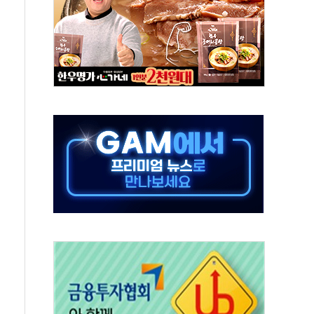
호르무즈 재개방 기대에 강세
조까지, 상승...호실적 보고 기업 상승세 뚜렷
인 '사파리' 공격… 시민들 공포감 극대화 전략
' 임시 주총 기대감에 홀로 상한가…마진 잔액은 사상 최고
버리지 위험수위…숨은 차입이 더 큰 변수"
대응 1단계 진압 중