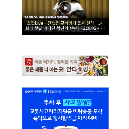
[스팟Live] "전셋집 구하려다 월세 선택"...사
회에 첫발 내디딘 청년의 한탄 | 26.08.06 서울
시 부동산 대토론회