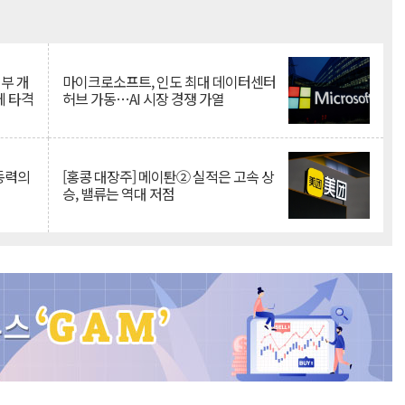
Mute
뇌부 개
마이크로소프트, 인도 최대 데이터센터
에 타격
허브 가동…AI 시장 경쟁 가열
 동력의
[홍콩 대장주] 메이퇀② 실적은 고속 상
승, 밸류는 역대 저점