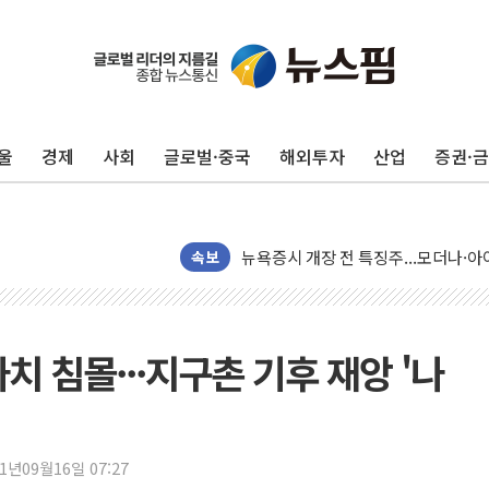
울
경제
사회
글로벌·중국
해외투자
산업
증권·
리투아니아 국방 "러, 우크라 드론으로
구광모, 내주 실리콘밸리서 젠슨 황 
뉴욕증시 개장 전 특징주...모더나
속보
김정관 장관 "영업이익 N% 성과급
뉴욕증시 프리뷰, 미 주가선물 AI주
청와대, 북한 단거리 탄도미사일 발사
치 침몰···지구촌 기후 재앙 '나
금값 7주 만에 최고…美 고용 둔화·
[인도증시] 중동 긴장 완화에 실적 호
러, 1인칭시점 드론으로 우크라 민간
21년09월16일 07:27
[베트남 증시] 지수 하락 속 'DGC