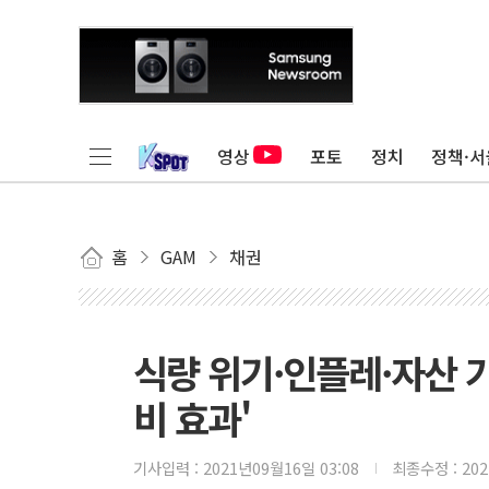
영상
포토
정치
정책·서
홈
GAM
채권
식량 위기·인플레·자산 가
비 효과'
기사입력 :
2021년09월16일 03:08
최종수정 :
20