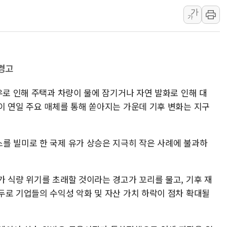
'월가의 황제' 다이먼 "금융시장 레
가
가
양주 섬유염색공장서 화재 1명 중상…
김정관 산업부 장관 "주 52시간 손봐
해군 1함대 창설 80주년…지역과 함께
 경고
[3보] 북, 원산서 동해로 단거리 탄도
우크라 드론 전술, 중남미 콜롬비아에
우로 인해 주택과 차량이 물에 잠기거나 자연 발화로 인해 대
동해해경, 독도 해상서 부유물 감긴 
이 연일 주요 매체를 통해 쏟아지는 가운데 기후 변화는 지구
주한미군 "오산기지 누출, 백린 아닌 
구미 폐염산처리업체서 불 2시간30여
를 빌미로 한 국제 유가 상승은 지극히 작은 사례에 불과하
해군과 함께하는 '불금전파, 송정' 시
가 식량 위기를 초래할 것이라는 경고가 꼬리를 물고, 기후 재
두로 기업들의 수익성 악화 및 자산 가치 하락이 점차 확대될