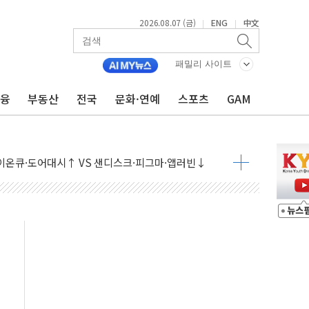
2026.08.07 (금)
ENG
中文
|
|
패밀리 사이트
금융
부동산
전국
문화·연예
스포츠
GAM
 나토 회원국 공격 검토… 거짓 깃발 작전"
재회…로봇·AI 데이터센터·모빌리티 구체화
·아이온큐·도어대시↑ VS 샌디스크·피그마·앱러빈↓
 반대…상법·자본시장법 개정 논의"
 차익실현 속 혼조세...웨스턴디지털·샌디스크↓
에 긴급 안보 점검회의
호르무즈 재개방 기대에 강세
조까지, 상승...호실적 보고 기업 상승세 뚜렷
인 '사파리' 공격… 시민들 공포감 극대화 전략
' 임시 주총 기대감에 홀로 상한가…마진 잔액은 사상 최고