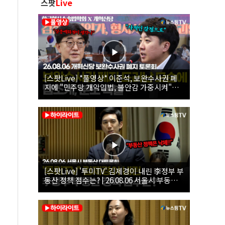
스팟
Live
[스팟Live] *풀영상* 이준석, 보완수사권 폐
지에 "민주당 개악입법, 불안감 가중시켜"｜
26.08.06 개혁신당 보완수사권 폐지 토론회
[스팟Live] '투미TV' 김제경이 내린 李정부 부
동산 정책 점수는? | 26.08.06 서울시 부동산
대토론회