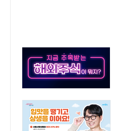
버리지 위험수위…숨은 차입이 더 큰 변수"
대응 1단계 진압 중
야, 경쟁상대 中과 비교해야"
하는 '선봉'의 대민 봉사
미사일 1발 발사… 올해 10번째·42일 만 도발
 새 안보 위기… 반군·마약카르텔이 습득해 전투 활용
어선 구조
무해한 표면 부식 물질"
분만에 진화...외국인 노동자 숨져
즌2