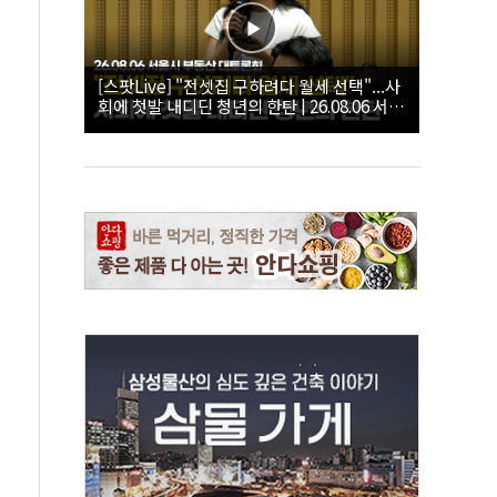
[스팟Live] "전셋집 구하려다 월세 선택"...사
회에 첫발 내디딘 청년의 한탄 | 26.08.06 서울
시 부동산 대토론회