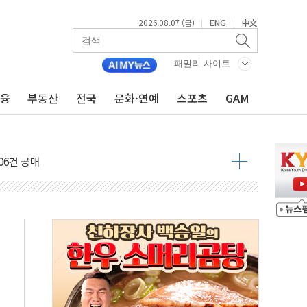
2026.08.07 (금)
ENG
中文
|
|
패밀리 사이트
금융
부동산
전국
문화·연예
스포츠
GAM
불 진화...인명피해 없어
06건 공매
X90…'올 터치'는 호불호
시간36분만에 주불진화....인명피해 없어
…자료는 전·현직 직원으로부터 확보"
가자 3만 명 돌파
선 운항허가 취득...중국 노선 다변화