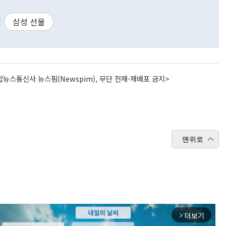
삼성 선물
뉴스통신사 뉴스핌(Newspim), 무단 전재-재배포 금지>
맨위로
더보기
arrow_forward_ios