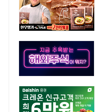
 창작자 지원 규모 2배 확대
...휴대폰 결제 최대 6000원 할인
고 제휴 전자책 요금제 출시
 호출 서비스
..지역축제 '불금전파, 송정'과 상생
비 본격화…'AI 데이터 기반 메디테크 혁신허브' 구상
로 출입 통제
추돌…1명 심정지·5명 부상
..진화헬기 3대 투입
 항소심도 징역 3년