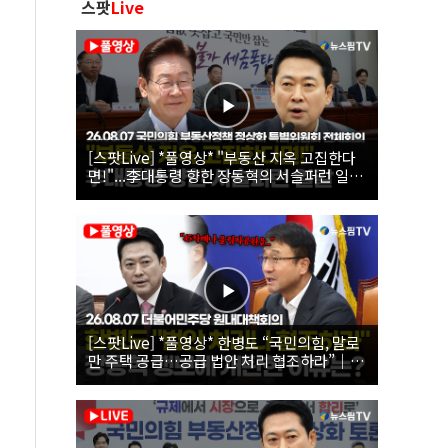
스팟
Live
[스팟Live] *풀영상* "부동산 지옥 고집한다
면!"...李대통령 향한 장동혁의 서슬퍼런 일갈
| 26.08.07 국민의힘 부동산정책 정상화 특별
위원회 전체회의
[스팟Live] *풀영상* 한병도 “국민의힘, 말로
만 주택 공급…공급 법안 처리 협조하라”｜
26.08.07 더불어민주당 원내대책회의