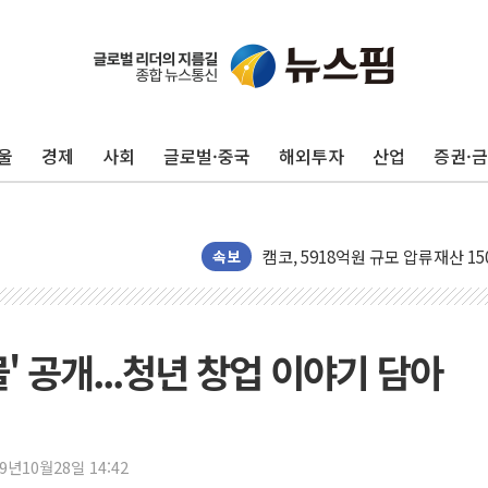
울
경제
사회
글로벌·중국
해외투자
산업
증권·
수박으로 여름 나는 하마
전남광주 구례 산불 32분 만에 주
캠코, 5918억원 규모 압류재산 15
속보
[시승기] 공간·승차감 잡은 볼보 E
가오픈한 홈플러스
돌아온 홈플러스
' 공개...청년 창업 이야기 담아
[종합] 청도 흥선리 야산 산불 1
한미 법카 제보자 "신동국과 무관
라인게임즈, '콰이어트' 테스트 참
19년10월28일 14:42
에어로케이항공, 청주-중국 청두 노