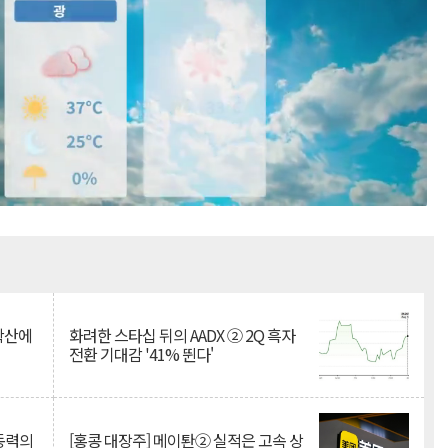
Mute
 확산에
화려한 스타십 뒤의 AADX ② 2Q 흑자
전환 기대감 '41% 뛴다'
 동력의
[홍콩 대장주] 메이퇀② 실적은 고속 상