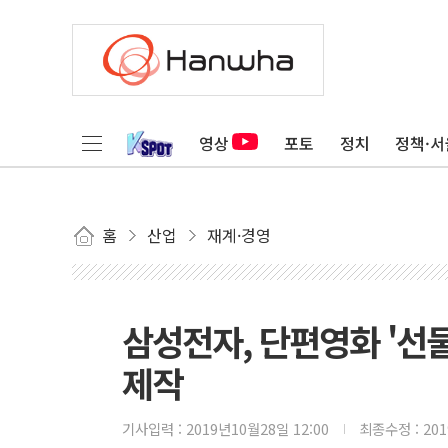
영상
포토
정치
정책·서
홈
산업
재계·경영
삼성전자, 단편영화 '선물
제작
기사입력 :
2019년10월28일 12:00
최종수정 :
20