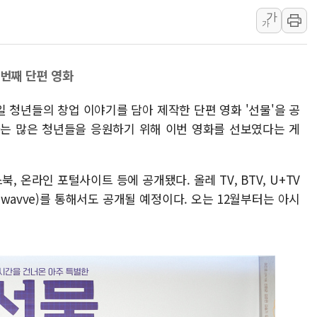
가
네이버, AI 브리핑 도입 후 블로그
가
SKT, '8월 월간 럭키 페스타' 실시
LG헬로비전 '헬로모바일', 교보문
네 번째 단편 영화
KTis, 02-114로 카카오 T 택시
해군1함대 '창설 80주년' 기념식.
일 청년들의 창업 이야기를 담아 제작한 단편 영화 '선물'을 공
원주시, 첨단의료복합단지 지정 준
가는 많은 청년들을 응원하기 위해 이번 영화를 선보였다는 게
삼척시, 무건리 이끼폭포 생태탐방
전남광주 화정역 인근 도로 4중 
, 온라인 포털사이트 등에 공개됐다. 올레 TV, BTV, U+TV
청도 문수리 야산서 산불 진화 중.
(wavve)를 통해서도 공개될 예정이다. 오는 12월부터는 아시
'해병 순직 책임' 임성근 전 사단장