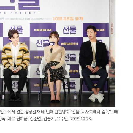
대입구에서 열린 삼성전자 네 번째 단편영화 '선물' 시사회에서 감독과 배
 배우 신하균, 김준면, 김슬기, 유수빈. 2019.10.28.