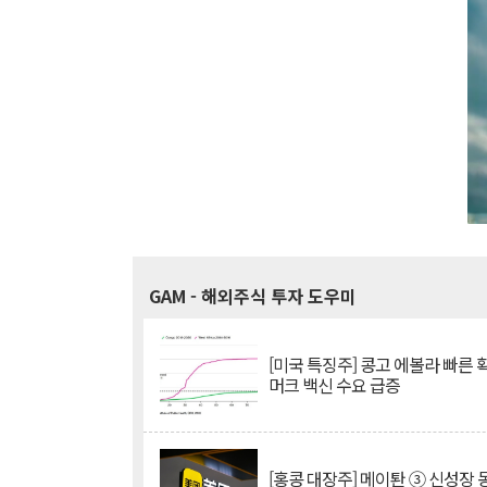
GAM
- 해외주식 투자 도우미
[미국 특징주] 콩고 에볼라 빠른
머크 백신 수요 급증
[홍콩 대장주] 메이퇀 ③ 신성장