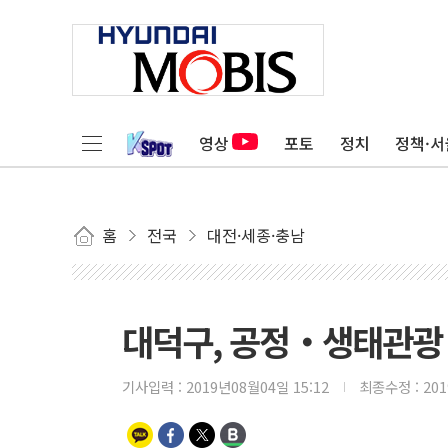
영상
포토
정치
정책·서
홈
전국
대전·세종·충남
대덕구, 공정‧생태관광
기사입력 :
2019년08월04일 15:12
최종수정 :
20