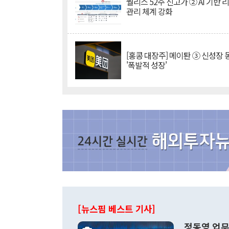
퀄리스 52주 신고가 ② AI 기반 
관리 체계 강화
[홍콩 대장주] 메이퇀 ③ 신성장
'폭발적 성장'
[뉴스핌 베스트 기사]
정동영 업무