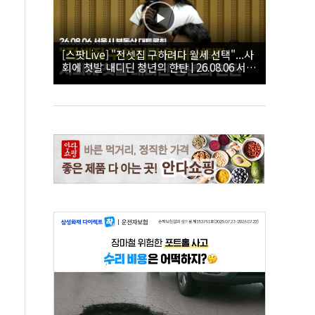
[스팟Live] "전셋집 구하려다 월세 선택"...사
회에 첫발 내디딘 청년의 한탄 | 26.08.06 서울
시 부동산 대토론회