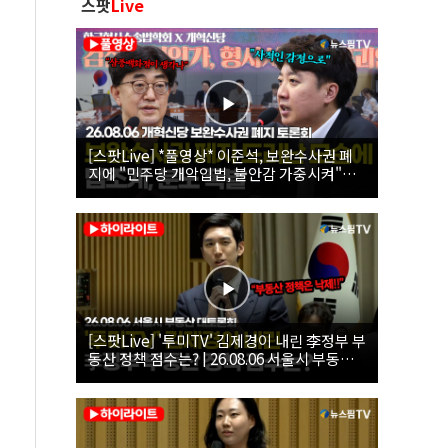
스팟
Live
[스팟Live] *풀영상* 이준석, 보완수사권 폐
지에 "민주당 개악입법, 불안감 가중시켜"｜
26.08.06 개혁신당 보완수사권 폐지 토론회
[스팟Live] '투미TV' 김제경이 내린 李정부 부
동산 정책 점수는? | 26.08.06 서울시 부동산
대토론회