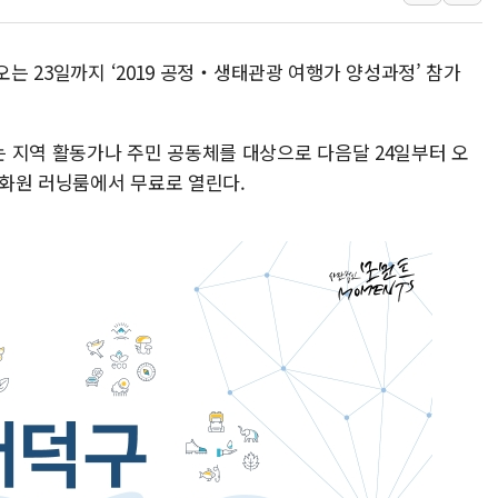
김정관 산업부 장관 "주 52시간 손봐
해군 1함대 창설 80주년…지역과 함께
오는 23일까지 ‘2019 공정‧생태관광 여행가 양성과정’ 참가
[3보] 북, 원산서 동해로 단거리 탄도
우크라 드론 전술, 중남미 콜롬비아에
동해해경, 독도 해상서 부유물 감긴 
 지역 활동가나 주민 공동체를 대상으로 다음달 24일부터 오
덕문화원 러닝룸에서 무료로 열린다.
주한미군 "오산기지 누출, 백린 아닌 
구미 폐염산처리업체서 불 2시간30여
해군과 함께하는 '불금전파, 송정' 시
강원도 폭염특보 11일째…온열질환·가
[코인 시황] 비트코인, ETF 자금 