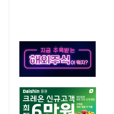
야, 경쟁상대 中과 비교해야"
하는 '선봉'의 대민 봉사
미사일 1발 발사… 올해 10번째·42일 만 도발
 새 안보 위기… 반군·마약카르텔이 습득해 전투 활용
어선 구조
무해한 표면 부식 물질"
분만에 진화...외국인 노동자 숨져
즌2
축 피해 최소화 '총력 대응'
유입에도 박스권…美 암호화폐 법안 처리 여부도 변수