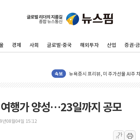
울
경제
사회
글로벌·중국
해외투자
산업
증권·
뉴욕증시 개장 전 특징주...모더나
김정관 장관 "영업이익 N% 성과급
뉴욕증시 프리뷰, 미 주가선물 AI주
속보
청와대, 북한 단거리 탄도미사일 발사
금값 7주 만에 최고…美 고용 둔화·
[인도증시] 중동 긴장 완화에 실적 호
 여행가 양성…23일까지 공모
러, 1인칭시점 드론으로 우크라 민간
[베트남 증시] 지수 하락 속 'DGC
19년08월04일 15:12
'월가의 황제' 다이먼 "금융시장 레
가
양주 섬유염색공장서 화재 1명 중상…
가