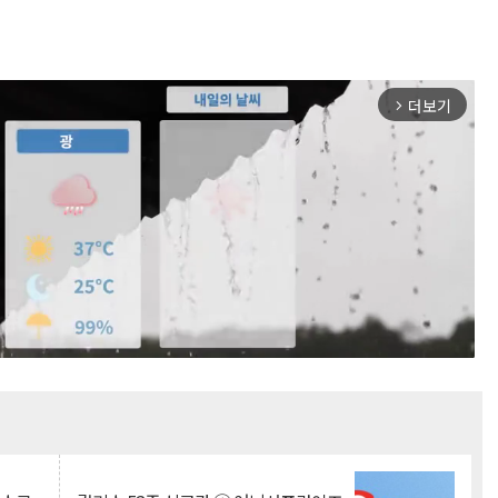
더보기
arrow_forward_ios
Mute