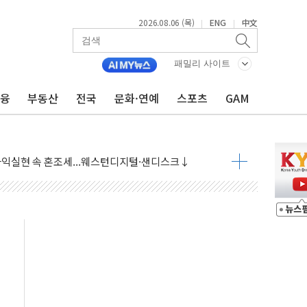
2026.08.06 (목)
ENG
中文
|
|
패밀리 사이트
금융
부동산
전국
문화·연예
스포츠
GAM
·아이온큐·도어대시↑ VS 샌디스크·피그마·앱러빈↓
 반대…상법·자본시장법 개정 논의"
 차익실현 속 혼조세...웨스턴디지털·샌디스크↓
에 긴급 안보 점검회의
호르무즈 재개방 기대에 강세
조까지, 상승...호실적 보고 기업 상승세 뚜렷
인 '사파리' 공격… 시민들 공포감 극대화 전략
' 임시 주총 기대감에 홀로 상한가…마진 잔액은 사상 최고
버리지 위험수위…숨은 차입이 더 큰 변수"
대응 1단계 진압 중