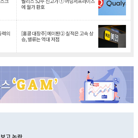
리스크
퀄리스 52주 신고가 ① 어닝서프라이즈
에 월가 환호
 동력의
[홍콩 대장주] 메이퇀② 실적은 고속 상
승, 밸류는 역대 저점
보고 논란