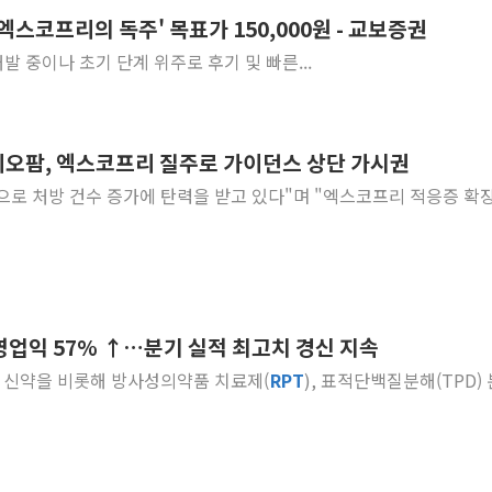
; 엑스코프리의 독주' 목표가 150,000원 - 교보증권
청양 밭에서 일하던 
인 개발 중이나 초기 단계 위주로 후기 및 빠른...
폭염에 車 운전면허 
李대통령, 'ISA·주
'호우 특보' 경북 울진
바이오팜, 엑스코프리 질주로 가이던스 상단 가시권
주말 무더위·열대야 
오세훈 "용산공원 주택
실행으로 처방 건수 증가에 탄력을 받고 있다"며 "엑스코프리 적응증 확장
충북 주말 무더위 지속
10월 보완수사권 폐
한상협, 업계 개인정보
영업익 57% ↑…분기 실적 최고치 경신 지속
S) 신약을 비롯해 방사성의약품 치료제(
RPT
), 표적단백질분해(TPD)