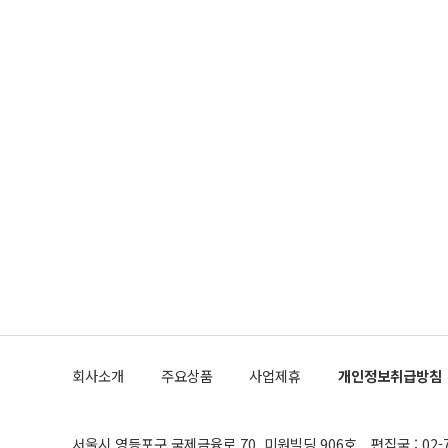
회사소개
주요상품
사업제휴
개인정보취급방침
서울시 영등포구 국제금융로 70, 미원빌딩 906호
편집국 : 02-