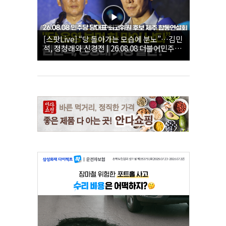
[스팟Live] “당 돌아가는 모습에 분노”…김민
석, 정청래와 신경전 | 26.08.08 더불어민주당
당대표·최고위원 후보 제주 합동연설회