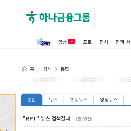
영상
포토
정치
정책·서
홈
검색
통합
통합
뉴스
포토뉴스
영상뉴스
"RPT" 뉴스 검색결과
[총 99건]