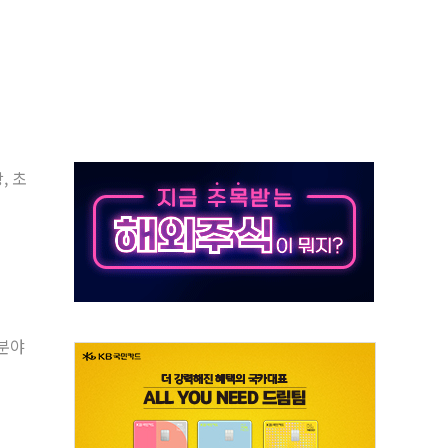
90대 숨져…온열질환 여부 조사
기능시험 오전 집중 편성…체감온도 38도 넘으면 중단
가누르기 방지법' 전면 재검토 지시
 시간당 20~30mm 강한 비...가뭄 해소될 듯
지속…내륙 곳곳 소나기
 검토, 민주당 스스로 원칙 뒤집는 것"
, 초
…청주·진천 35도, 곳곳 소나기
지·공소청 출범…피해자들 '범죄 사각지대' 우려
 보안 새판 짠다…'자율규제단체' 타진
 분야