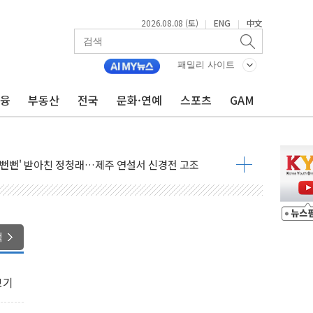
2026.08.08 (토)
ENG
中文
|
|
패밀리 사이트
금융
부동산
전국
문화·연예
스포츠
GAM
자 기림의 날 참석..."국제적 시민 연대로 목소리 내야"
루질 중 실종 60대 나흘만에 숨진 채 발견
니 흉기 살해 10대 아들 체포
 '뻔뻔' 받아친 정청래…제주 연설서 신경전 고조
재검토 지시…與 "적극 환영"·野 "졸속 국정"
주의보…10일까지 최대 3.5m 높은 물결
 사망 23명…정부, 비상대응기구 가동
색
, 수도 베이징도 부동산 규제 철폐
수위 상승으로 피서객 7명 고립…전원 구조
보기
'별똥별 멍' 운영…페르세우스 유성우 관측
 시간당 50mm 이상 폭우…호우경보 발효