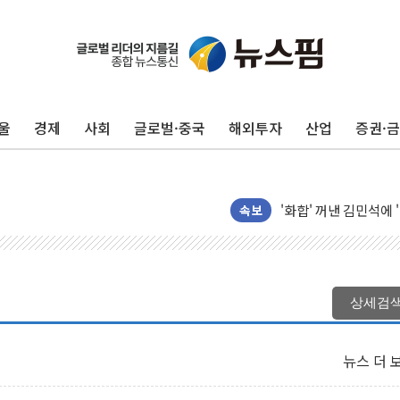
울
경제
사회
글로벌·중국
해외투자
산업
증권·
추미애, '위안부' 피해
인천 선재도 갯벌서 해
인천서 말다툼 중 어머
'화합' 꺼낸 김민석에
속보
李대통령, ISA 개편 
동해중부 전 해상 풍랑
연일 폭염에 온열질환
상세검
中 전방위 아파트 부양
인제 용대리 계곡서 
뉴스 더 
동해시, 11~14일 
강원 중·남부 동해안