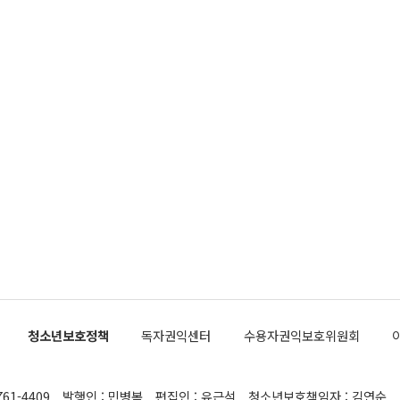
청소년보호정책
독자권익센터
수용자권익보호위원회
761-4409
발행인 : 민병복
편집인 : 유근석
청소년보호책임자 : 김연순