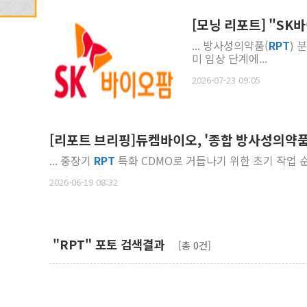
[모닝 리포트] "SK
... 방사성의약품(
RPT
) 
미 임상 단계에...
2026-07-23 09:05
[리포트 브리핑]듀켐바이오, '종합 방사성의약품 기
... 중장기
RPT
특화 CDMO로 거듭나기 위한 초기 작업 순항
2026-06-19 08:32
"RPT" 포토 검색결과
[총 0건]