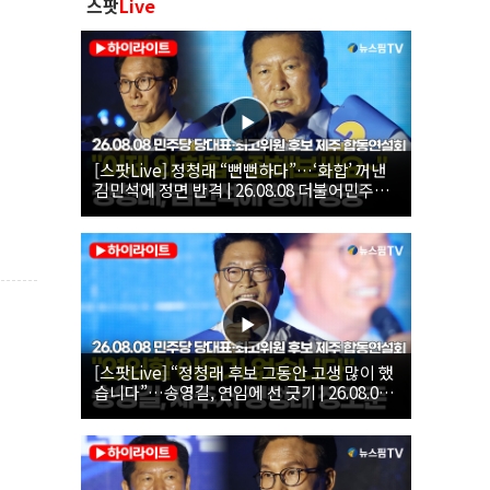
스팟
Live
[스팟Live] 정청래 “뻔뻔하다”…‘화합’ 꺼낸
김민석에 정면 반격 | 26.08.08 더불어민주당
당대표·최고위원 후보 제주 합동연설회
[스팟Live] “정청래 후보 그동안 고생 많이 했
습니다”…송영길, 연임에 선 긋기 | 26.08.08
더불어민주당 당대표·최고위원 후보 제주 합
동연설회