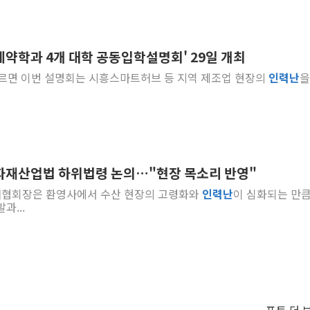
계약학과 4개 대학 공동입학설명회' 29일 개최
사진=시흥시] 시에 따르면 이번 설명회는 시흥스마트허브 등 지역 제조업 현장의
인력
난
을
자재산업법 하위법령 논의…"현장 목소리 반영"
자재협회장은 환영사에서 수산 현장의 고령화와
인력
난
이 심화되는 만큼
과...