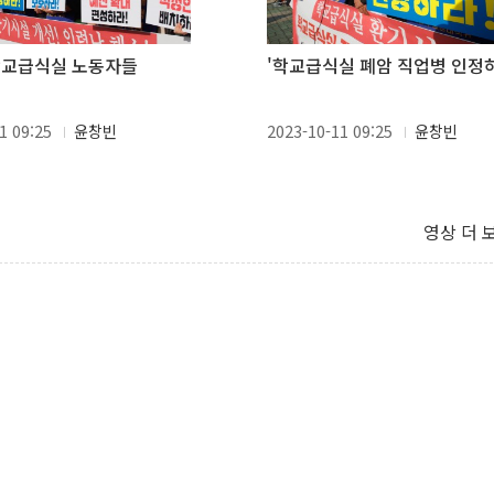
학교급식실 노동자들
'학교급식실 폐암 직업병 인정
1 09:25
윤창빈
2023-10-11 09:25
윤창빈
영상 더 