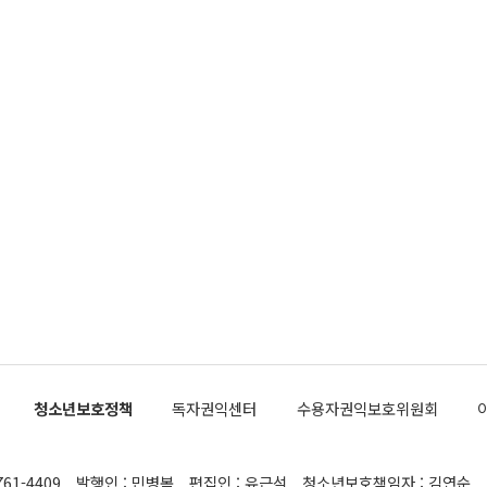
청소년보호정책
독자권익센터
수용자권익보호위원회
761-4409
발행인 : 민병복
편집인 : 유근석
청소년보호책임자 : 김연순