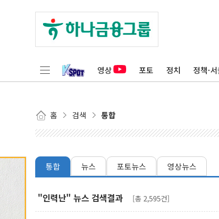
영상
포토
정치
정책·서
홈
검색
통합
통합
뉴스
포토뉴스
영상뉴스
"인력난" 뉴스 검색결과
[총 2,595건]