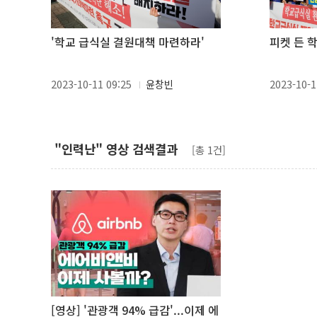
'학교 급식실 결원대책 마련하라'
피켓 든 
2023-10-11 09:25
윤창빈
2023-10-1
"인력난" 영상 검색결과
[총 1건]
[영상] '관광객 94% 급감'...이제 에