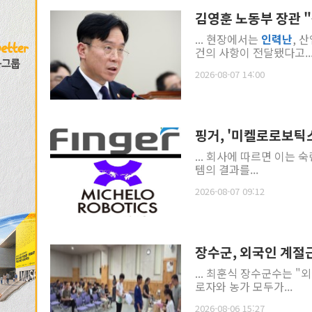
김영훈 노동부 장관 "
... 현장에서는
인력
난
, 
건의 사항이 전달됐다고..
2026-08-07 14:00
핑거, '미켈로로보틱스
... 회사에 따르면 이는 
템의 결과를...
2026-08-07 09:12
장수군, 외국인 계절
... 최훈식 장수군수는 
로자와 농가 모두가...
2026-08-06 15:27