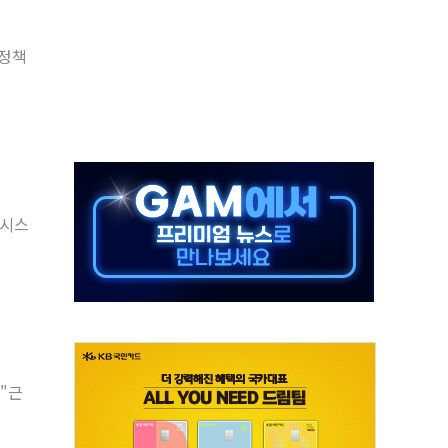
 실종 60대 나흘만에 숨진 채 발견
 정책
 살해 10대 아들 체포
' 받아친 정청래…제주 연설서 신경전 고조
지시…與 "적극 환영"·野 "졸속 국정"
10일까지 최대 3.5m 높은 물결
23명…정부, 비상대응기구 가동
 베이징도 부동산 규제 철폐
 시스
승으로 피서객 7명 고립…전원 구조
 멍' 운영…페르세우스 유성우 관측
"근