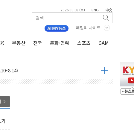
2026.08.08 (토)
ENG
中文
|
|
패밀리 사이트
금융
부동산
전국
문화·연예
스포츠
GAM
과 발표...김민석 47.75% 정청래 42.08%
표...김민석 45.09% 정청래 43.27% 송영길 11.63%
표...김민석 52.64% 정청래 39.89% 송영길 7.47%
0~8.14)
…공습 한계·탄약 부족 현실화
50㎜ 폭우…강원 동해안 강한 비 이어져
 환경미화원 수거차에 치여 사망
색
동…60대 남성 2명 숨져
보는 일 없게"…'결혼 페널티' 22개 과제 손본다
보기
터보트 전복…1명 사망·1명 실종
의 날 참석..."국제적 시민 연대로 목소리 내야"