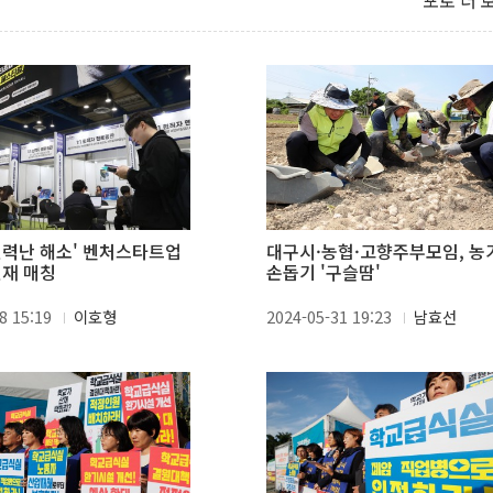
포토 더 
인력난 해소' 벤처스타트업
대구시·농협·고향주부모임, 농
재 매칭
손돕기 '구슬땀'
8 15:19
이호형
2024-05-31 19:23
남효선