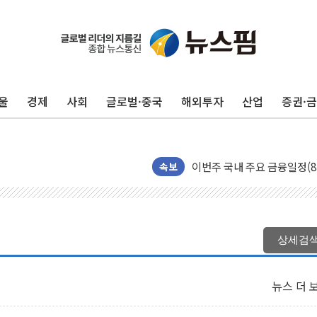
울
경제
사회
글로벌·중국
해외투자
산업
증권·
[속보] 민주, 제주·인천 경선 결
[속보] 민주, 인천 경선 결과 발
[속보] 민주, 제주 경선 결과 발
이번주 국내 주요 금융일정(8.1
속보
美, 이란전 출구전략 만지작
강릉·동해·삼척 시간당 최대 
폐기물 수거하다 참변…60대
상세검
서울 중랑구 주택가서 흉기 난
李대통령 "결혼 때문에 손해 
뉴스 더 
여수 오동도 인근 해상서 모
추미애, '위안부' 피해자 기림