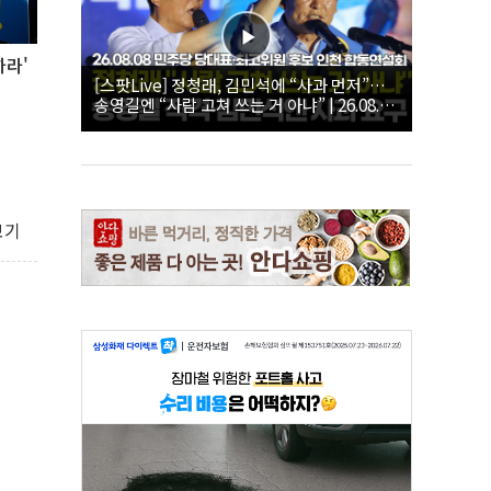
하라'
[스팟Live] 정청래, 김민석에 “사과 먼저”…
송영길엔 “사람 고쳐 쓰는 거 아냐” | 26.08.08
더불어민주당 당대표·최고위원 후보 인천 합
동연설회
보기