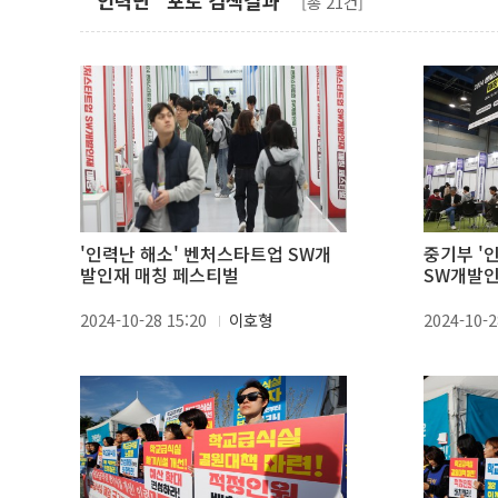
"인력난" 포토 검색결과
[총 21건]
'인력난 해소' 벤처스타트업 SW개
중기부 '
발인재 매칭 페스티벌
SW개발인
2024-10-28 15:20
이호형
2024-10-2