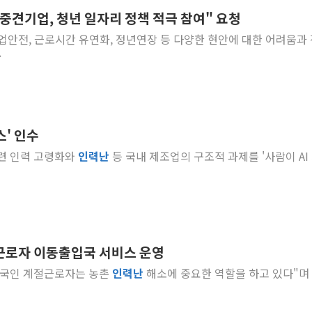
중견기업, 청년 일자리 정책 적극 참여" 요청
인천 선재도 갯벌서 해루질 중
산업안전, 근로시간 유연화, 정년연장 등 다양한 현안에 대한 어려움과
인천서 말다툼 중 어머니 흉기
.
'화합' 꺼낸 김민석에 '뻔뻔
李대통령, ISA 개편 재검토 
동해중부 전 해상 풍랑주의보…
연일 폭염에 온열질환 사망 
' 인수
中 전방위 아파트 부양, 수도
숙련 인력 고령화와
인력
난
등 국내 제조업의 구조적 과제를 '사람이 AI
인제 용대리 계곡서 수위 상
동해시, 11~14일 '별똥별
근로자 이동출입국 서비스 운영
"외국인 계절근로자는 농촌
인력
난
해소에 중요한 역할을 하고 있다"며 