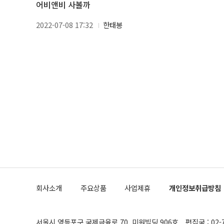
어비앤비 사볼까
2022-07-08 17:32
한태봉
회사소개
주요상품
사업제휴
개인정보취급방침
서울시 영등포구 국제금융로 70, 미원빌딩 906호
편집국 : 02-