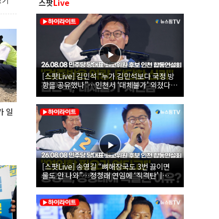
보기
스팟
Live
[스팟Live] 김민석 “누가 김민석보다 국정 방
향을 공유했나”…인천서 ‘대체불가’ 외쳤다 |
26.08.08 더불어민주당 당대표·최고위원 후
보 인천 합동연설회
가 일
[스팟Live] 송영길 “뼈해장국도 3번 끓이면
물도 안 나와”…정청래 연임에 ‘직격탄’ |
26.08.08 더불어민주당 당대표·최고위원 후
보 인천 합동연설회