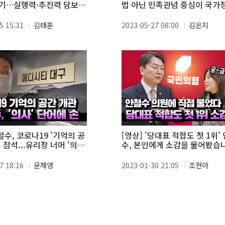
기…실행력·추진력 담보
법 아닌 민족관념 중심이 국가
 후보"
성 추락시켜"
5 15:31
김태훈
2023-05-27 08:00
김은지
철수, 코로나19 '기억의 공
[영상] '당대표 적합도 첫 1위'
 참석...유리창 너머 '의
수, 본인에게 소감을 물어봤습
 손
7 18:16
윤채영
2023-01-30 21:05
조현아