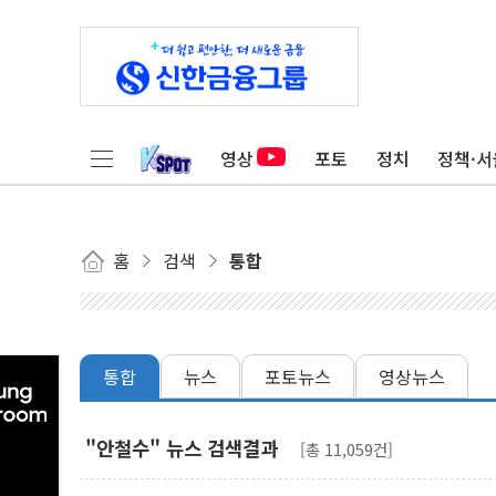
영상
포토
정치
정책·서
홈
검색
통합
통합
뉴스
포토뉴스
영상뉴스
"안철수" 뉴스 검색결과
[총 11,059건]