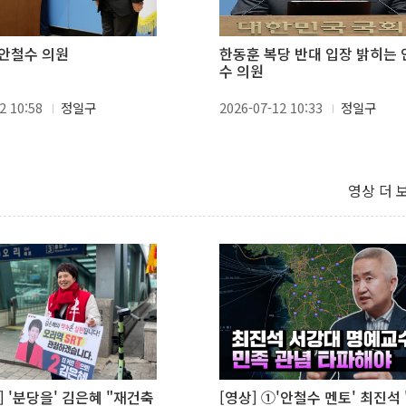
안철수 의원
한동훈 복당 반대 입장 밝히는 
수 의원
2 10:58
정일구
2026-07-12 10:33
정일구
영상 더 
] '분당을' 김은혜 "재건축
[영상] ①'안철수 멘토' 최진석 