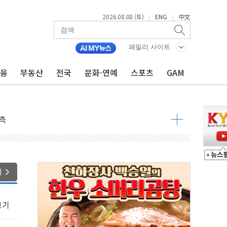
2026.08.08 (토)
ENG
中文
|
|
패밀리 사이트
금융
부동산
전국
문화·연예
스포츠
GAM
 구조
관측
 발효
8도 넘으면 중단
색
해소될 듯
보기
것"