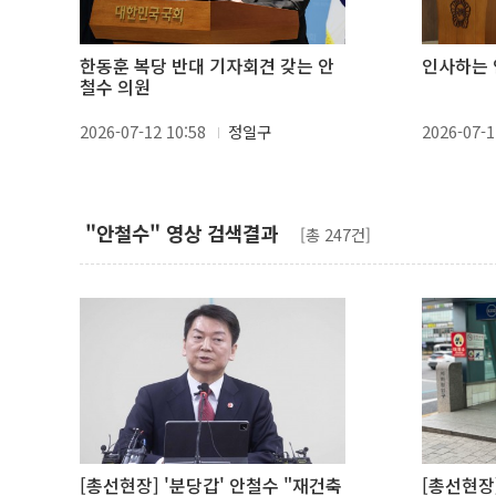
한동훈 복당 반대 기자회견 갖는 안
인사하는 
철수 의원
2026-07-12 10:58
정일구
2026-07-1
"안철수" 영상 검색결과
[총 247건]
[총선현장] '분당갑' 안철수 "재건축
[총선현장