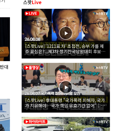
보기
스팟
Live
[스팟Live] ‘1211표 차’ 초접전, 승부 가를 제
주 표심은?...제3차 정기전국당원대회 후보자
제주 합동연설회 생중계 | 26.08.08
 반대
[스팟Live] 李대통령 "국가폭력 피해자, 국가
가 치유해야…국가 책임 유효기간 없어"｜
26.08.07 국가폭력 피해자 위로 오찬