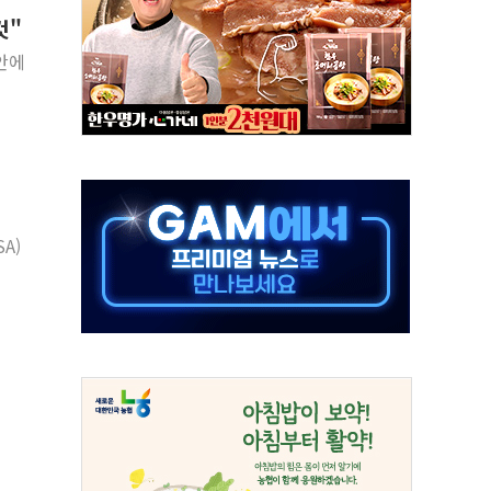
것"
지대' 우려
안에
타진
청래 '격차 확대'
최고치
 요구
낮아지며 상승… STOXX 600 지수는 나흘 연속 최고치
세
A)
엘·이란 위협에 맞설 자체 억지력 강화