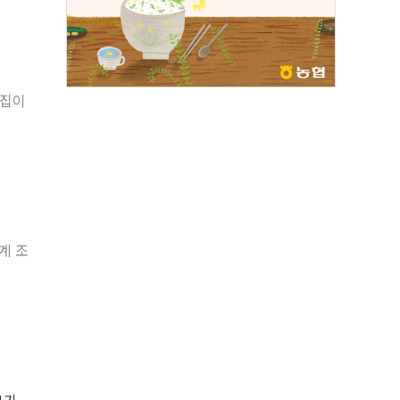
"집이
계 조