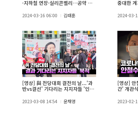
·지하철 연장·실리콘벨리…공약 반
중대한 계
드시 완수"
한 유일한
2024-03-16 06:00
김태훈
2024-03-1
[영상] 與 전당대회 결전의 날...'과
[영상] 안
반vs결선' 기다리는 지지자들 '인산
간' 개관식
인해'
사' 단어에
2023-03-08 14:54
윤채영
2023-02-1