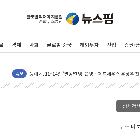
울
경제
사회
글로벌·중국
해외투자
산업
증권·
中 전방위 아파트 부양, 수도 베이징도 부동산 규제 철폐
인제 용대리 계곡서 수위 상승으로 피서객 7명 고립…전원
동해시, 11~14일 '별똥별 멍' 운영…페르세우스 유성우 
강원 중·남부 동해안 시간당 50mm 이상 폭우…호우경보
속보
청양 밭에서 일하던 90대 숨져…온열질환 여부 조사
폭염에 車 운전면허 기능시험 오전 집중 편성…체감온도 3
李대통령, 'ISA·주가누르기 방지법' 전면 재검토 지시
상세검
'호우 특보' 경북 울진 시간당 20~30mm 강한 비...가뭄 
주말 무더위·열대야 지속…내륙 곳곳 소나기
뉴스 더 
오세훈 "용산공원 주택 검토, 민주당 스스로 원칙 뒤집는 
충북 주말 무더위 지속…청주·진천 35도, 곳곳 소나기