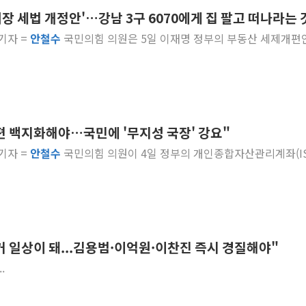
장 세법 개정안'…강남 3구 6070에게 집 팔고 떠나라는 
10월 보완수사권 폐지·공소청 출범…피해자들 '범죄 사각
 기자 =
안철수
국민의힘 의원은 5일 이재명 정부의 부동산 세제개편
한상협, 업계 개인정보 보안 새판 짠다…'자율규제단체' 
민주당, 오늘 제주·인천 경선 발표...김민석 '재역전' vs 정
뉴욕증시, 고용 쇼크에 금리 인상 우려 후퇴…S&P500 
트럼프, 쿡 연준 이사 해임 재추진…"26일까지 의혹 소명"
유럽증시, 美 고용 예상 밖 부진에 연준 금리 인상 가능성 
개편 백지화해야…국민에 '무지성 국장' 강요"
미 연준 매파 기세 꺾이나…고용 감소에 9월 동결 전망 우
 기자 =
안철수
국민의힘 의원이 4일 정부의 개인종합자산관리계좌(IS
[종합] 이슬람 수니파 3국, '공동방위협정' 체결… 이스라
트럼프, 백신·자폐증 행정명령 검토…"이르면 다음 주"
 일상이 돼...김용범·이억원·이찬진 즉시 경질해야"
.