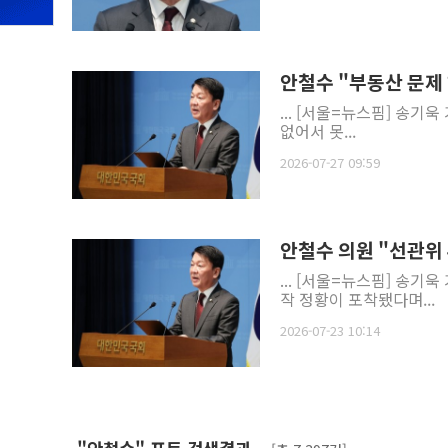
안철수 "부동산 문제
... [서울=뉴스핌] 송기욱
없어서 못...
2026-07-27 09:59
안철수 의원 "선관위
... [서울=뉴스핌] 송기욱
작 정황이 포착됐다며...
2026-07-23 10:14