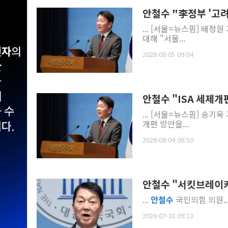
안철수 "李정부 '고려
... [서울=뉴스핌] 배정원
대해 "서울...
2026-08-05 09:04
안철수 "ISA 세제
... [서울=뉴스핌] 송기욱
개편 방안을...
2026-08-04 08:50
안철수 "서킷브레이커
...
안철수
국민의힘 의원...
2026-07-30 09:13