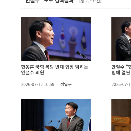
"안철수" 포토 검색결과
[총 7,397건]
한동훈 국힘 복당 반대 입장 밝히는
안철수 "
안철수 의원
힘에 얼씬
2026-07-12 10:59
정일구
2026-07-1