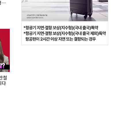
정체
 안철
니다