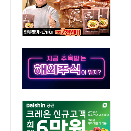
50㎜ 폭우…강원 동해안 강한 비 이어져
 환경미화원 수거차에 치여 사망
동…60대 남성 2명 숨져
보는 일 없게"…'결혼 페널티' 22개 과제 손본다
터보트 전복…1명 사망·1명 실종
의 날 참석..."국제적 시민 연대로 목소리 내야"
 실종 60대 나흘만에 숨진 채 발견
 살해 10대 아들 체포
' 받아친 정청래…제주 연설서 신경전 고조