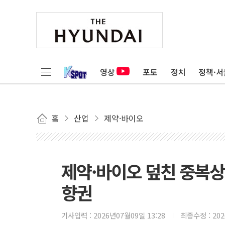
영상
포토
정치
정책·서
홈
산업
제약·바이오
제약·바이오 덮친 중복상장
향권
기사입력 :
2026년07월09일 13:28
최종수정 :
20