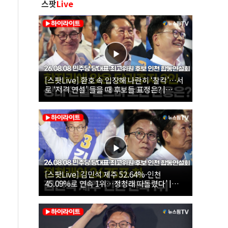
스팟
Live
[스팟Live] 환호 속 입장해 나란히 ‘찰칵’…서
로 ‘저격 연설’ 들을 때 후보들 표정은? |
26.08.08 더불어민주당 당대표·최고위원 후
보 인천 합동연설회
[스팟Live] 김민석 제주 52.64%·인천
45.09%로 연속 1위…정청래 따돌렸다’ |
26.08.08 더불어민주당 당대표·최고위원 후
보 인천 합동연설회