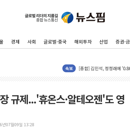
울
경제
사회
글로벌·중국
해외투자
산업
증권·
포항시 재난예산 40억 긴급 
울진·영덕 '호우특보'-포항 '
[종합] 김민석, 정청래에 '0.86
인천 합동연설회 나선 송영길
속보
김민석, 2주차 제주·인천 경선서
인사하는 김민석 당대표 후보
[속보] 민주, 제주·인천 경선 결
 규제...'휴온스·알테오젠'도 영
[속보] 민주, 인천 경선 결과 발
[속보] 민주, 제주 경선 결과 발
이번주 국내 주요 금융일정(8.1
26년07월09일 13:28
美, 이란전 출구전략 만지작