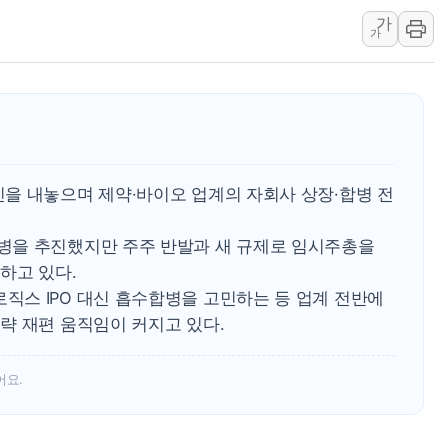
가
강릉·동해·삼척 시간당 최대 
가
폐기물 수거하다 참변…60대
서울 중랑구 주택가서 흉기 난
李대통령 "결혼 때문에 손해 
여수 오동도 인근 해상서 모
추미애, '위안부' 피해자 기림
을 내놓으며 제약·바이오 업계의 자회사 상장·합병 전
인천 선재도 갯벌서 해루질 중
인천서 말다툼 중 어머니 흉기
병을 추진했지만 주주 반발과 새 규제로 임시주총을
'화합' 꺼낸 김민석에 '뻔뻔
하고 있다.
스 IPO 대신 흡수합병을 고민하는 등 업계 전반에
략 재편 움직임이 커지고 있다.
어요.