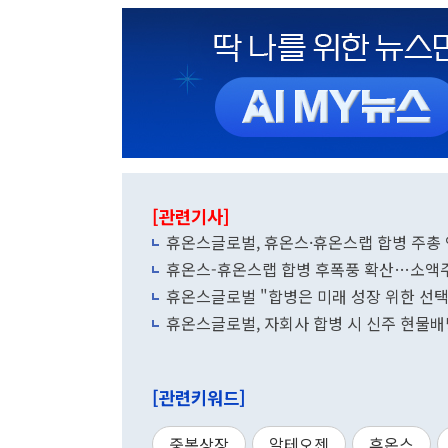
[관련기사]
휴온스글로벌, 휴온스·휴온스랩 합병 주총
휴온스-휴온스랩 합병 후폭풍 확산…소액
휴온스글로벌 "합병은 미래 성장 위한 선
휴온스글로벌, 자회사 합병 시 신주 현물
[관련키워드]
중복상장
알테오젠
휴온스