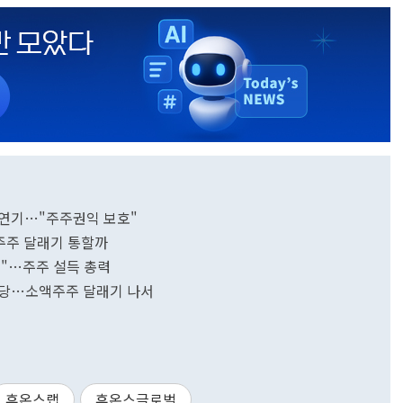
 연기…"주주권익 보호"
주주 달래기 통할까
택"…주주 설득 총력
배당…소액주주 달래기 나서
휴온스랩
휴온스글로벌