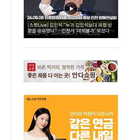
[스팟Live] 김민석 “누가 김민석보다 국정 방
향을 공유했나”…인천서 ‘대체불가’ 외쳤다 |
26.08.08 더불어민주당 당대표·최고위원 후
보 인천 합동연설회