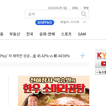
2026.08.09 (일)
ENG
中文
|
|
패밀리 사이트
금융
부동산
전국
문화·연예
스포츠
GAM
투입…고수온 양식장 복구·지원 '총력'
산사태 주의보'...경북도, 호우 피해·통제구간 없어
%p' 차 재역전 성공...金 45.42% vs 鄭 44.56%
·정청래·김민석 당대표 후보
 정청래에 승리...47.75% vs 42.08%
과 발표...김민석 47.75% 정청래 42.08%
표...김민석 45.09% 정청래 43.27% 송영길 11.63%
표...김민석 52.64% 정청래 39.89% 송영길 7.47%
0~8.14)
…공습 한계·탄약 부족 현실화