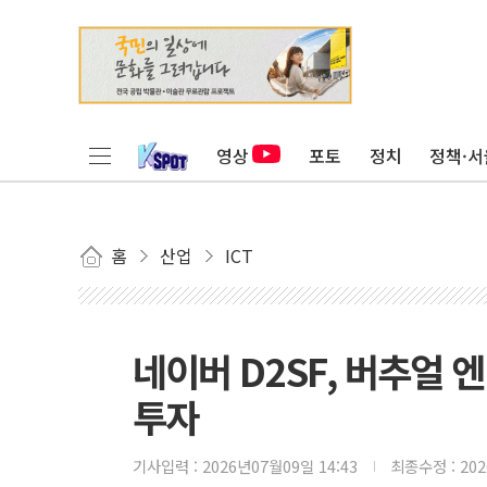
영상
포토
정치
정책·서
홈
산업
ICT
네이버 D2SF, 버추얼 
투자
기사입력 :
2026년07월09일 14:43
최종수정 :
20