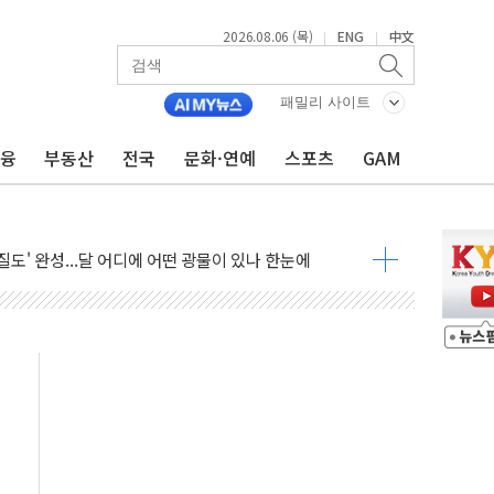
2026.08.06 (목)
ENG
中文
|
|
 ANDA] 8월 6일
대형 미디어아트로 다채로운 볼거리 제공
패밀리 사이트
해영토수호훈련 비공개 실시
금융
부동산
전국
문화·연예
스포츠
GAM
 레버리지 책임론…정청래·조국, 김민석·靑에 공세
아니다"…원주 A아파트 '입주민 3인방' 정면 반박
질도' 완성...달 어디에 어떤 광물이 있나 한눈에
 커패시터' 사업 확대
자사주 추가 매입
업익 849억원…전년 比 22.3%↑
·영업익 1037억원…상반기 역대 최대
 항공우주·방산으로 넓힌다
9 DNA 백신 플랫폼' 美 특허 확보
공기관 이전' 대응 '맞손'
%↑…상승폭 커졌지만 고가주택 밀집된 강남·서초 둔화