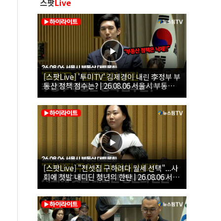
스팟
Live
[스팟Live] '투미TV' 김제경이 내린 李정부 부
동산 정책 점수는? | 26.08.06 서울시 부동산
대토론회
[스팟Live] "전셋집 구하려다 월세 선택"...사
회에 첫발 내디딘 청년의 한탄 | 26.08.06 서울
시 부동산 대토론회