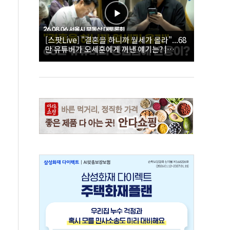
[스팟Live] "결혼을 하니까 월세가 올라"...68
만 유튜버가 오세훈에게 꺼낸 얘기는? |
26.08.06 서울시 부동산 대토론회