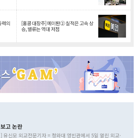
 동력의
[홍콩 대장주] 메이퇀② 실적은 고속 상
승, 밸류는 역대 저점
보고 논란
] 유신모 외교전문기자 = 청와대 영빈관에서 5일 열린 외교·