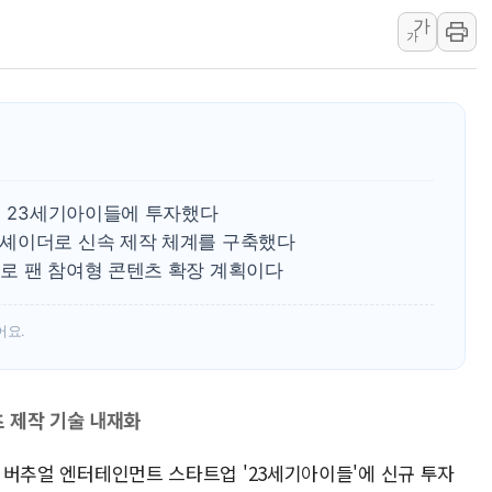
가
효성중공업, 덴마크에 
가
딥시크, AI 서비스 가격
CJ프레시웨이, 2분기 
초박빙 경선에 친명계 '
구리시 입주업종 확대…
KCC, 실적은 주춤했지
업 23세기아이들에 투자했다
셰이더로 신속 제작 체계를 구축했다
로 팬 참여형 콘텐츠 확장 계획이다
어요.
 제작 기술 내재화
F가 버추얼 엔터테인먼트 스타트업 '23세기아이들'에 신규 투자