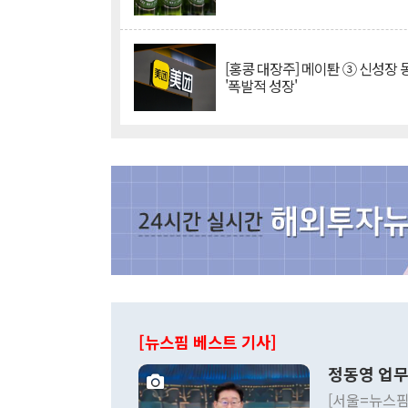
[홍콩 대장주] 메이퇀 ③ 신성장
'폭발적 성장'
[뉴스핌 베스트 기사]
정동영 업무
[서울=뉴스핌