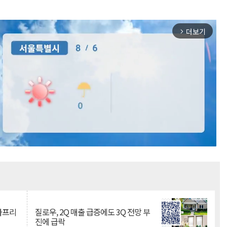
더보기
arrow_forward_ios
Mute
·아프리
질로우, 2Q 매출 급증에도 3Q 전망 부
진에 급락