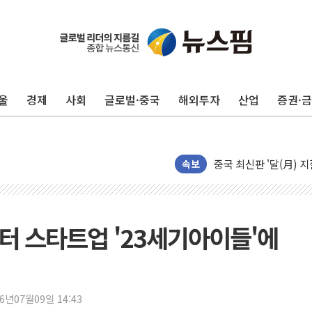
[뉴스핌 뉴스레터 Today
인천공항 여객터미널, 
해군, 독도 인근서 동
울
경제
사회
글로벌·중국
해외투자
산업
증권·
여권 내부서도 제기되는
[단독] "입주민 갑질 
중국 최신판 '달(月) 지
뉴인텍, 하반기 '전력용
속보
듀오백 정관영 대표, 
BGF리테일, 2분기 영
휴젤, 매출 2545억원
엔터 스타트업 '23세기아이들'에
포스코, 희귀가스 사업
진원생명과학, '코로나1
경북도·대구시 '2차 공
26년07월09일 14:43
서울 아파트값 0.26