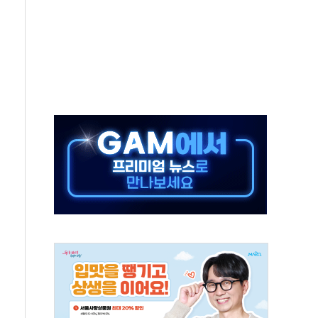
초고압변압기 첫 공급...국가 전력망에 첫 입성
 대대적 인상 계획...업계 파장 예고
영업익 14.2% 감소…"온라인 사업으로 성장"
추가 투표' 요구...친청계 응집력 '희석' 전략 통할까
'현대 테라타워 구리갈매' 공급
만…'매출 절반' 실리콘 반등에 하반기 기대