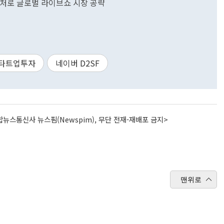
션캡처로 글로벌 라이브쇼 시장 공략
타트업투자
네이버 D2SF
뉴스통신사 뉴스핌(Newspim), 무단 전재-재배포 금지>
맨위로