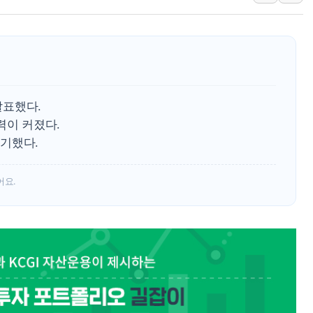
[르포] 육군, 2031년까
송도 신축 아파트서 외벽
깊이가 다른 글로벌 투자 정
"호남 없이 민주 당권 없
SK하이닉스, 주주환원 
발표했다.
'무순위' 기회 왔다…신
력이 커졌다.
기했다.
어요.