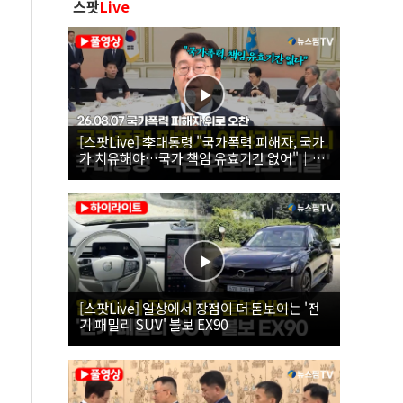
스팟
Live
[스팟Live] 李대통령 "국가폭력 피해자, 국가
가 치유해야…국가 책임 유효기간 없어"｜
26.08.07 국가폭력 피해자 위로 오찬
[스팟Live] 일상에서 장점이 더 돋보이는 '전
기 패밀리 SUV' 볼보 EX90