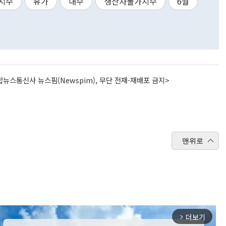
지수
유가
내수
생산자물가지수
6월
뉴스통신사 뉴스핌(Newspim), 무단 전재-재배포 금지>
맨위로
더보기
arrow_forward_ios