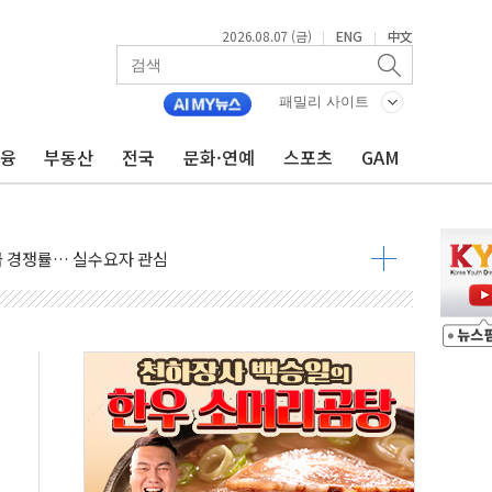
2026.08.07 (금)
ENG
中文
|
|
 암 진단 분야 독점 라이선스 계약"
RN11' 캐나다 IND 신청
패밀리 사이트
단과 군 장병 금융교육·전역 지원 협약
금융
부동산
전국
문화·연예
스포츠
GAM
건강보험' 6개월 배타적사용권 획득
더기 상폐 위기…관리종목 우려 지정예고 총 63개
급 경쟁률… 실수요자 관심
신' 26일 출시, 유저의 캐릭터가 AI로 플레이한다
로 혜택 얻는 피드코인 이벤트 진행
시 5년 내 9만가구 순증...이주 대란도 제한적
…한화·흥국·한투 참여
주 52시간제 개선해야…기술격차 확대 막아야"
약 타결…연봉 6.3% 인상
 등 8~9월 공연 라인업 공개