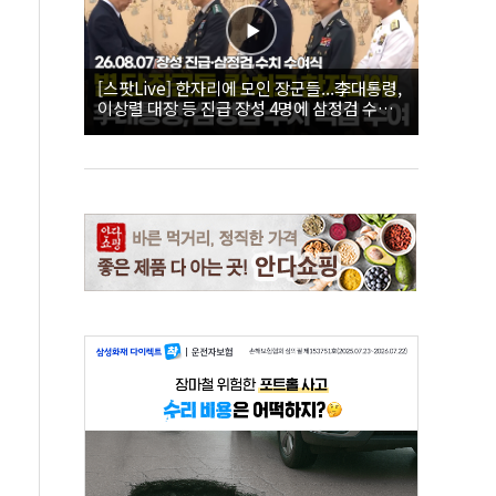
[스팟Live] 한자리에 모인 장군들...李대통령,
이상렬 대장 등 진급 장성 4명에 삼정검 수치
직접 수여｜26.08.07 장성 진급·삼정검 수치
수여식