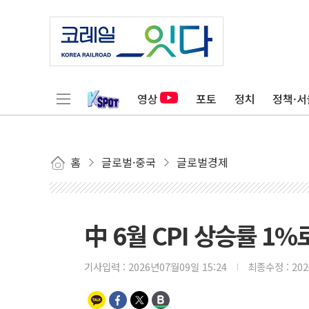
영상
포토
정치
정책·서
홈
글로벌·중국
글로벌경제
中 6월 CPI 상승률 1%로
기사입력 :
2026년07월09일 15:24
최종수정 :
20