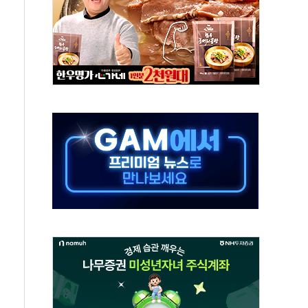
지 3개 보급단 '1등급 스마트 물류센터' 전환
 테라스 떨어져…SK에코플랜트 "전수 조사"
보 GAM - 맛보기편 (8/7)
다"...송영길·정청래·김민석, 호남 경선 앞두고 총력전
속도…"3분기 추가 방안 발표"
길·노량진·장위 서울 알짜 단지 주목