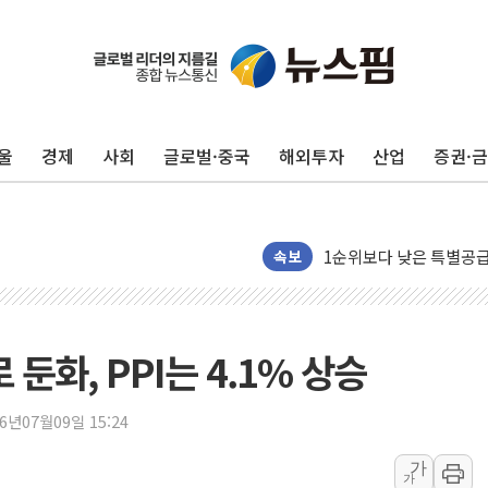
랩지노믹스 "디엑솜과 美
보로노이, 폐암 치료제 'V
푸본현대생명, 육군 3군
울
경제
사회
글로벌·중국
해외투자
산업
증권·
교보생명, '교보K-맞춤
벼랑 끝 선 '동전주' 무
1순위보다 낮은 특별공
컴투스 '제우스: 오만의 
속보
네이버 클립, 시청 만으
서울 재건축·재개발 정상화
[인사] 공정거래위원회
 둔화, PPI는 4.1% 상승
KDB생명 본입찰 3파전
반도체공학회 "R&D직 
26년07월09일 15:24
카카오, 2026년 임금협
가
가
현대카드, 박재범·실리카겔