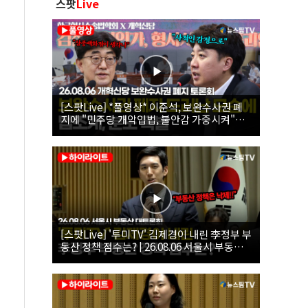
스팟
Live
[스팟Live] *풀영상* 이준석, 보완수사권 폐
지에 "민주당 개악입법, 불안감 가중시켜"｜
26.08.06 개혁신당 보완수사권 폐지 토론회
[스팟Live] '투미TV' 김제경이 내린 李정부 부
동산 정책 점수는? | 26.08.06 서울시 부동산
대토론회