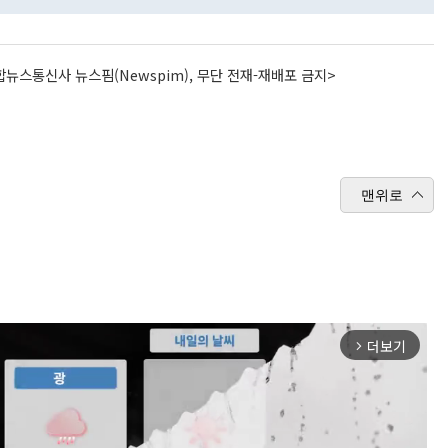
뉴스통신사 뉴스핌(Newspim), 무단 전재-재배포 금지>
맨위로
더보기
arrow_forward_ios