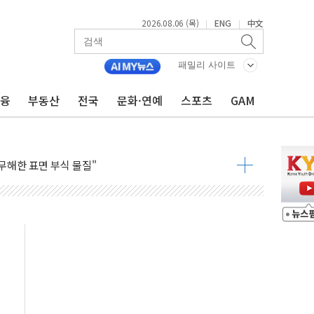
2026.08.06 (목)
ENG
中文
|
|
패밀리 사이트
금융
부동산
전국
문화·연예
스포츠
GAM
 새 안보 위기… 반군·마약카르텔이 습득해 전투 활용
어선 구조
무해한 표면 부식 물질"
분만에 진화...외국인 노동자 숨져
즌2
축 피해 최소화 '총력 대응'
유입에도 박스권…美 암호화폐 법안 처리 여부도 변수
 '62일째'..."대부분 여기서 상주"
질환자 2665명·사망 23명
종목에 코스피 '휘청'
·건물 1동 전소