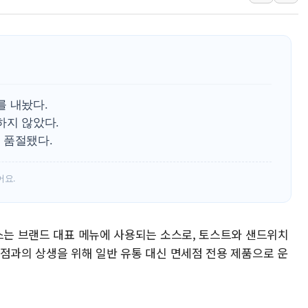
[2보] 북한, 원산서 동해상 단거리 
종로·중구 오피스 78%가 준공 10
법원, '관저 이전 봐주기 감사' 유병
성폭력 피해자 보호단체, 경찰수사개
우크라, 러 탄도미사일 공격에 속수무
를 내놨다.
"5.18은 북한 지령" 설교한 목사 불
하지 않았다.
 품절됐다.
[종합] 특검, '양평' 원희룡 2차 조
[내일날씨] 절기상 '입추'에 폭염 절
어요.
제천 바이오밸리 공장 옥상서 불…30
소스는 브랜드 대표 메뉴에 사용되는 소스로, 토스트와 샌드위치
맹점과의 상생을 위해 일반 유통 대신 면세점 전용 제품으로 운