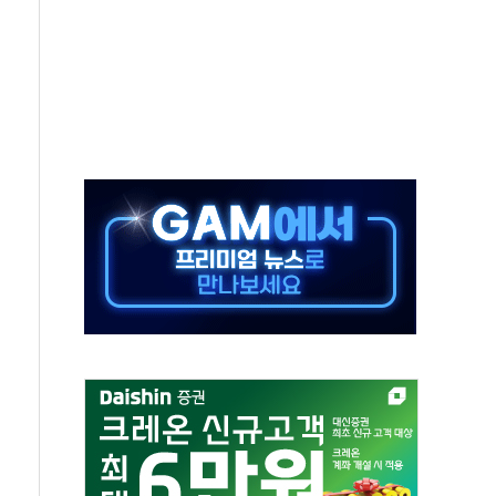
탄도미사일 발사
년 이상…리뉴얼이 경쟁력 가른다
호 구속적부심 기각
혁위에 보완수사권 폐지 우려 전달
책… 패트리엇 미사일 지원, 작년의 3분의 1
구속 송치
사…'당정대 회의' 한동훈·방기선 수사도 속도
정…서울 한낮 39도
여분 만에 진화