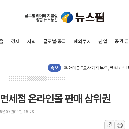
울
경제
사회
글로벌·중국
해외투자
산업
증권·
우크라 드론 전술, 중남미 콜롬비아에
동해해경, 독도 해상서 부유물 감긴 
주한미군 "오산기지 누출, 백린 아닌 
구미 폐염산처리업체서 불 2시간30여
속보
해군과 함께하는 '불금전파, 송정' 시
강원도 폭염특보 11일째…온열질환·가
[코인 시황] 비트코인, ETF 자금 
계면세점 온라인몰 판매 상위권
[르포] 39도 폭염 속 잠실 개표소 시위
강원·전라권 폭염중대경보 확대…온열
26년07월09일 16:28
빚투·레버리지 줄었지만, 반도체 두 
가
가
양주 가전제품 창고서 화재…차량 3대