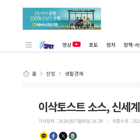
영상
포토
정치
정책·서
홈
산업
생활경제
이삭토스트 소스, 신세
기사입력 :
2026년07월09일 16:28
최종수정 :
20