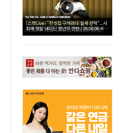
[스팟Live] "전셋집 구하려다 월세 선택"...사
회에 첫발 내디딘 청년의 한탄 | 26.08.06 서울
시 부동산 대토론회