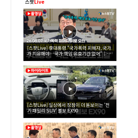
스팟
Live
[스팟Live] 李대통령 "국가폭력 피해자, 국가
가 치유해야…국가 책임 유효기간 없어"｜
26.08.07 국가폭력 피해자 위로 오찬
[스팟Live] 일상에서 장점이 더 돋보이는 '전
기 패밀리 SUV' 볼보 EX90