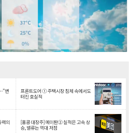
Mute
…"변
프론트도어 ① 주택시장 침체 속에서도
터진 호실적
 동력의
[홍콩 대장주] 메이퇀② 실적은 고속 상
승, 밸류는 역대 저점