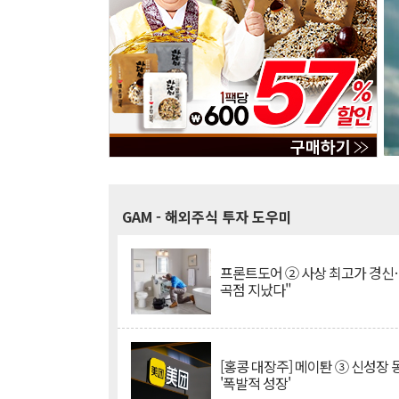
GAM
- 해외주식 투자 도우미
프론트도어 ② 사상 최고가 경신
곡점 지났다"
[홍콩 대장주] 메이퇀 ③ 신성장
'폭발적 성장'