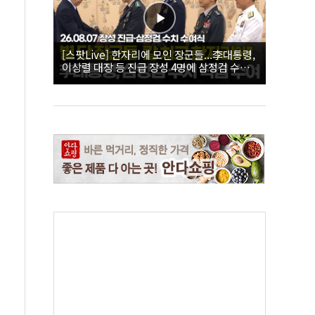
[스팟Live] 한자리에 모인 장군들...李대통령,
이상렬 대장 등 진급 장성 4명에 삼정검 수치
직접 수여｜26.08.07 장성 진급·삼정검 수치
수여식