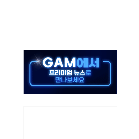
생애최초만 경쟁 치열
래·ETF 매수에도 고유가·금리·입법 지연 '삼중 부담'
...석유·가스주 올랐지만 빈그룹이 상쇄
총수요 104.3GW 기록
 위기 고조되는 또 다른 중동 화약고
름나기 [뉴스핌 줌인]