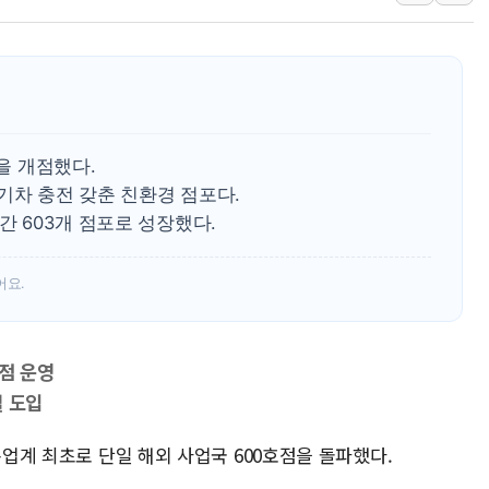
[AI 부동산 투데이] 특공 전략도 '극과 극'…
[코인시황] 비트코인 6만4000달러대 횡보…고
[베트남 증시] 유동성 부진 지속, 강보합 마감
'찜통더위'에 전력수요 역대 최고치 경신…한낮 
후티 반군, 예멘 정부군과 사우디 동시 공격…
점을 개점했다.
42.5도 역대급 폭염…동물들도 특별식으로 여
기차 충전 갖춘 친환경 점포다.
간 603개 점포로 성장했다.
어요.
3점 운영
설 도입
통업계 최초로 단일 해외 사업국 600호점을 돌파했다.