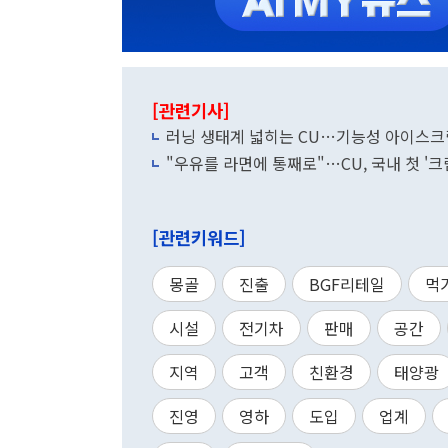
[관련기사]
러닝 생태계 넓히는 CU…기능성 아이스크
"우유를 라면에 통째로"…CU, 국내 첫 '크
[관련키워드]
몽골
진출
BGF리테일
먹
시설
전기차
판매
공간
지역
고객
친환경
태양광
진영
영하
도입
업계