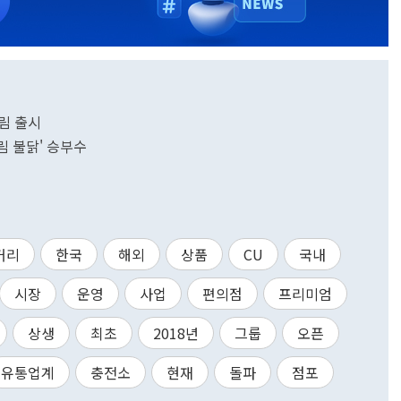
림 출시
림 불닭' 승부수
거리
한국
해외
상품
CU
국내
시장
운영
사업
편의점
프리미엄
상생
최초
2018년
그룹
오픈
유통업계
충전소
현재
돌파
점포