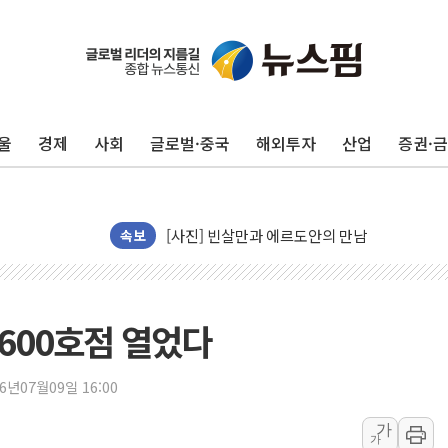
트럼프 "금리 내려야"…파월 때와 달리 워시엔
특정 정치인 측근 포항시 정책특보 내정설...포
李 "해남 태양광, 대한민국 다음 100년 밑거
울
경제
사회
글로벌·중국
해외투자
산업
증권·
李 대통령, '6시간 마라톤 부동산 2차 회의' 
트럼프, 中 겨냥 폴리실리콘 관세 15% 부과
[사진] 빈살만과 에르도안의 만남
이란와이어 "이란 최고지도자 위독…곧 사망해
속보
남동발전, 해남군에 국내 최대 규모 400MW 
[인도증시] 중동 불안 속 유가 상승에 소폭 하락
황희 '폐버스 청년주택' SNS 글 역풍에 "정부
 600호점 열었다
폭염 누그러지고 가뭄 숙지나...경북동해안권 8
사우디·튀르키예·파키스탄, '공동방위협정' 체
26년07월09일 16:00
신길동 신축도 3.3㎡당 7250만원…써밋 클라
가
가
용산공원·그린벨트로 또 충돌…반복되는 국토부