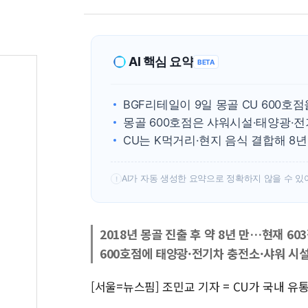
AI 핵심 요약
BETA
BGF리테일이 9일 몽골 CU 600호
몽골 600호점은 샤워시설·태양광·전
CU는 K먹거리·현지 음식 결합해 8년
AI가 자동 생성한 요약으로 정확하지 않을 수 있
!
2018년 몽골 진출 후 약 8년 만…현재 60
600호점에 태양광·전기차 충전소·샤워 시
[서울=뉴스핌] 조민교 기자 = CU가 국내 유