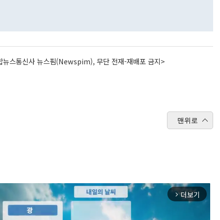
뉴스통신사 뉴스핌(Newspim), 무단 전재-재배포 금지>
맨위로
더보기
arrow_forward_ios