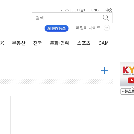
2026.08.07 (금)
ENG
中文
|
|
 톤 낮춰
항시 '시끌'
패밀리 사이트
름…수도권 집중 완화 전환점"
금융
부동산
전국
문화·연예
스포츠
GAM
주재… "전폭적 공급 확대·속도전 총력"
…美 태양광주 급등
도 놀랍지 않아"
태양광 착공…여의도 1.6배 규모
...금융주 낙폭 커
정책 아냐" 해명
~9일 최대 100mm 호우
결… 수니파 국가들의 새 안보 협력 구도
비온 59㎡ 18억원대
-서울시 '정책 엇박자'