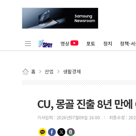
영상
포토
정치
정책·서
홈
산업
생활경제
CU, 몽골 진출 8년 만에
기사입력 :
2026년07월09일 16:00
최종수정 :
20