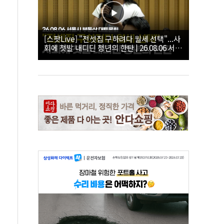
[스팟Live] "전셋집 구하려다 월세 선택"...사
회에 첫발 내디딘 청년의 한탄 | 26.08.06 서울
시 부동산 대토론회