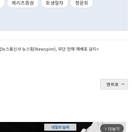
메리츠증권
회생절차
청문회
뉴스통신사 뉴스핌(Newspim), 무단 전재-재배포 금지>
맨위로
더보기
arrow_forward_ios