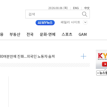
2026.08.06 (목)
ENG
中文
|
|
패밀리 사이트
금융
부동산
전국
문화·연예
스포츠
GAM
긴 어선 구조
아닌 무해한 표면 부식 물질"
0여분만에 진화...외국인 노동자 숨져
 시즌2
·가축 피해 최소화 '총력 대응'
자금 유입에도 박스권…美 암호화폐 법안 처리 여부도 변수
시위 '62일째'..."대부분 여기서 상주"
온열질환자 2665명·사망 23명
두 종목에 코스피 '휘청'
3대·건물 1동 전소