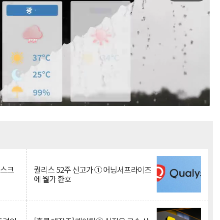
Mute
리스크
퀄리스 52주 신고가 ① 어닝서프라이즈
에 월가 환호