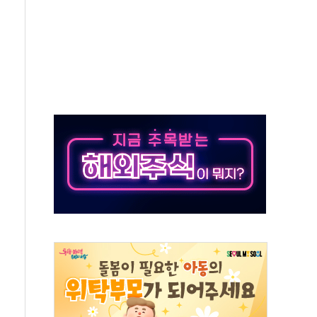
리 탄도미사일 발사
10년 이상…리뉴얼이 경쟁력 가른다
유병호 구속적부심 기각
사개혁위에 보완수사권 폐지 우려 전달
수무책… 패트리엇 미사일 지원, 작년의 3분의 1
 불구속 송치
차 조사…'당정대 회의' 한동훈·방기선 수사도 속도
 절정…서울 한낮 39도
…30여분 만에 진화
연으로 형사사법 틀 바꿔…국민 불안감 가중"