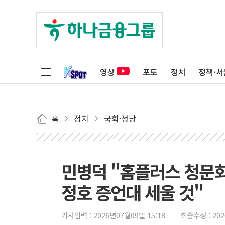
영상
포토
정치
정책·서
홈
정치
국회·정당
민병덕 "홈플러스 청문회 
정호 증언대 세울 것"
기사입력 :
2026년07월09일 15:18
최종수정 :
20