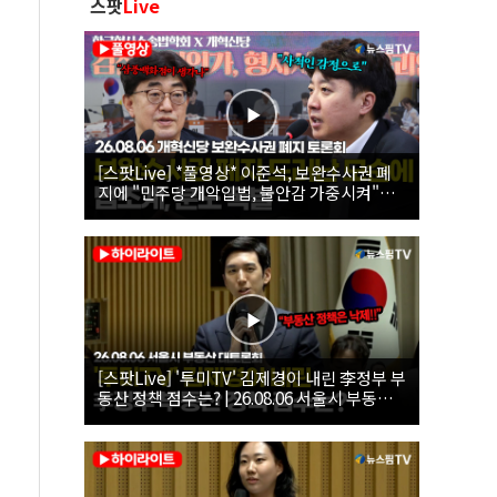
스팟
Live
[스팟Live] *풀영상* 이준석, 보완수사권 폐
지에 "민주당 개악입법, 불안감 가중시켜"｜
26.08.06 개혁신당 보완수사권 폐지 토론회
[스팟Live] '투미TV' 김제경이 내린 李정부 부
동산 정책 점수는? | 26.08.06 서울시 부동산
대토론회