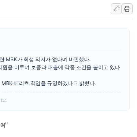
가
[2보] 북한, 원산서 동해상 단거
가
종로·중구 오피스 78%가 준공 
법원, '관저 이전 봐주기 감사' 
성폭력 피해자 보호단체, 경찰수
우크라, 러 탄도미사일 공격에 속
"5.18은 북한 지령" 설교한 목사
련 MBK가 회생 의지가 없다며 비판했다.
[종합] 특검, '양평' 원희룡 2
 지원을 미루며 보증과 대출에 각종 조건을 붙이고 있다
[내일날씨] 절기상 '입추'에 폭염
제천 바이오밸리 공장 옥상서 불
 MBK·메리츠 책임을 규명하겠다고 밝혔다.
개혁신당 "민주, '盧 수사' 악
어요.
보여"