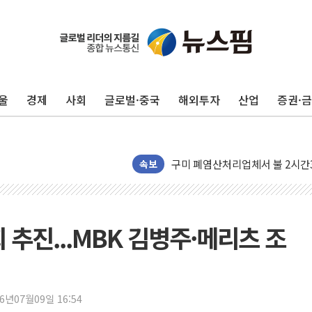
울
경제
사회
글로벌·중국
해외투자
산업
증권·
동해해경, 독도 해상서 부유물 감
주한미군 "오산기지 누출, 백린 
구미 폐염산처리업체서 불 2시간3
속보
해군과 함께하는 '불금전파, 송정'
강원도 폭염특보 11일째…온열질환
[코인 시황] 비트코인, ETF 
추진...MBK 김병주·메리츠 조
[르포] 39도 폭염 속 잠실 개표소 
강원·전라권 폭염중대경보 확대…
빚투·레버리지 줄었지만, 반도체 
26년07월09일 16:54
양주 가전제품 창고서 화재…차량 