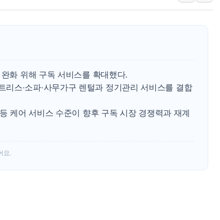
황희 '폐버스 청년주택' SNS 글 역풍에 "정
폭염 누그러지고 가뭄 숙지나...경북동해안권 8
사우디·튀르키예·파키스탄, '공동방위협정' 
신길동 신축도 3.3㎡당 7250만원…써밋 클라
용산공원·그린벨트로 또 충돌…반복되는 국토부
 완화 위해 구독 서비스를 확대했다.
[AI 부동산 투데이] 특공 전략도 '극과 극'
트리스·소파·사무가구 렌털과 정기관리 서비스를 결합
 등 케어 서비스 수준이 향후 구독 시장 경쟁력과 재계
어요.