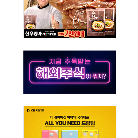
부정책 아냐" 해명
~9일 최대 100mm 호우
체결… 수니파 국가들의 새 안보 협력 구도
비온 59㎡ 18억원대
-서울시 '정책 엇박자'
…생애최초만 경쟁 치열