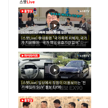
스팟
Live
[스팟Live] 李대통령 "국가폭력 피해자, 국가
가 치유해야…국가 책임 유효기간 없어"｜
26.08.07 국가폭력 피해자 위로 오찬
[스팟Live] 일상에서 장점이 더 돋보이는 '전
기 패밀리 SUV' 볼보 EX90