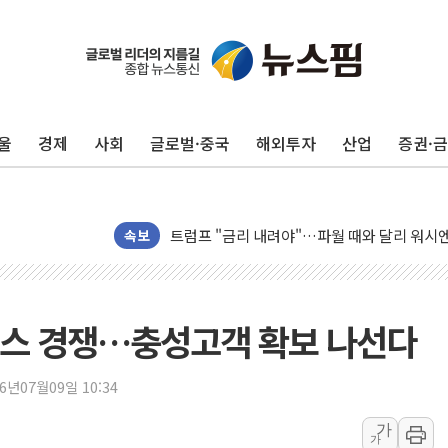
뉴욕증시 프리뷰, 美 고용 쇼크에 금리 인상 
[종합] 美 7월 고용 2만3000명 감소 '쇼크'
[사진] 이슬람 수니파 3개국, 공동방위협정 
울
경제
사회
글로벌·중국
해외투자
산업
증권·
뉴욕증시 개장 전 특징주...아틀라시안·클
보훈부, 미 DPAA와 MOU… "6·25 미군 실
트럼프 "금리 내려야"…파월 때와 달리 워시엔
특정 정치인 측근 포항시 정책특보 내정설...포
속보
李 "해남 태양광, 대한민국 다음 100년 밑거
李 대통령, '6시간 마라톤 부동산 2차 회의'
트럼프, 中 겨냥 폴리실리콘 관세 15% 부과
비스 경쟁…충성고객 확보 나선다
[사진] 빈살만과 에르도안의 만남
이란와이어 "이란 최고지도자 위독…곧 사망
26년07월09일 10:34
남동발전, 해남군에 국내 최대 규모 400MW 
가
가
[인도증시] 중동 불안 속 유가 상승에 소폭 하락