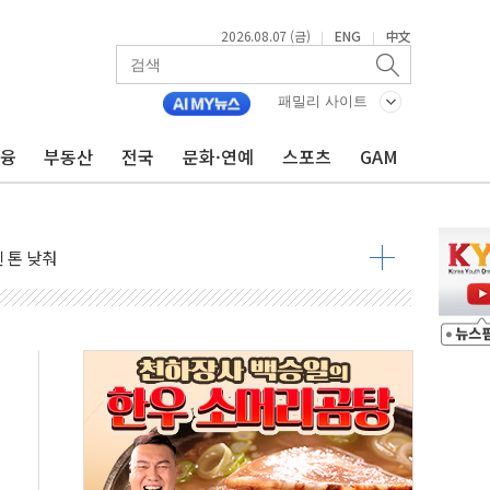
2026.08.07 (금)
ENG
中文
|
|
우려 후퇴…나스닥 선물 1%대 상승
…9월 금리 인상 기대 후퇴
패밀리 사이트
체결
금융
부동산
전국
문화·연예
스포츠
GAM
라우드플레어·태양광주↑ VS 트레이드데스크·웬디스↓
종자 7359명 끝까지 찾겠다"
 톤 낮춰
항시 '시끌'
름…수도권 집중 완화 전환점"
 주재… "전폭적 공급 확대·속도전 총력"
…美 태양광주 급등
해도 놀랍지 않아"
태양광 착공…여의도 1.6배 규모
...금융주 낙폭 커