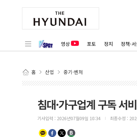
영상
포토
정치
정책·서
홈
산업
중기·벤처
침대·가구업계 구독 서
기사입력 :
2026년07월09일 10:34
최종수정 :
20