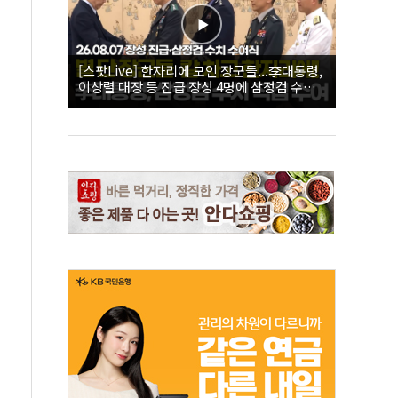
[스팟Live] 한자리에 모인 장군들...李대통령,
이상렬 대장 등 진급 장성 4명에 삼정검 수치
직접 수여｜26.08.07 장성 진급·삼정검 수치
수여식