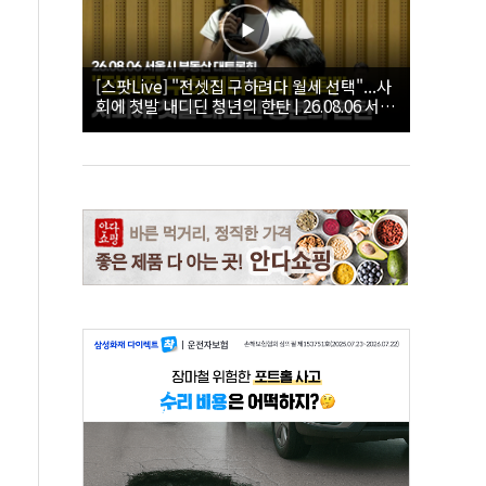
[스팟Live] "전셋집 구하려다 월세 선택"...사
회에 첫발 내디딘 청년의 한탄 | 26.08.06 서울
시 부동산 대토론회