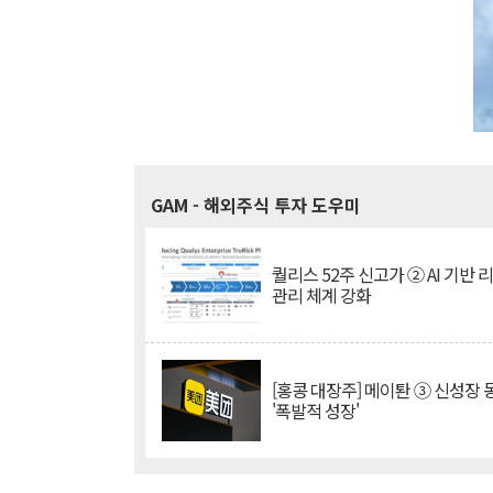
GAM
- 해외주식 투자 도우미
퀄리스 52주 신고가 ② AI 기반 
관리 체계 강화
[홍콩 대장주] 메이퇀 ③ 신성장
'폭발적 성장'