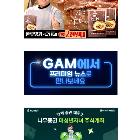
 새 안보 위기… 반군·마약카르텔이 습득해 전투 활용
어선 구조
무해한 표면 부식 물질"
분만에 진화...외국인 노동자 숨져
즌2
축 피해 최소화 '총력 대응'
유입에도 박스권…美 암호화폐 법안 처리 여부도 변수