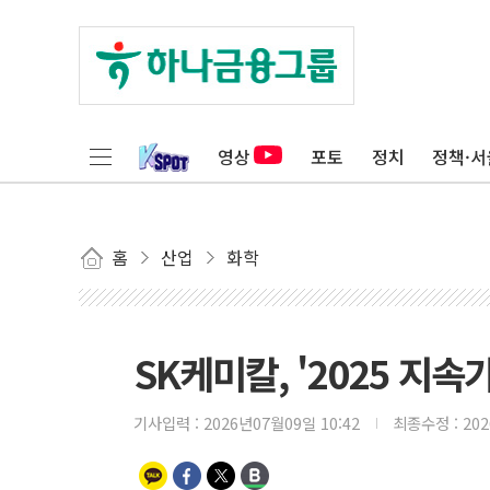
영상
포토
정치
정책·서
홈
산업
화학
SK케미칼, '2025 지
기사입력 :
2026년07월09일 10:42
최종수정 :
20