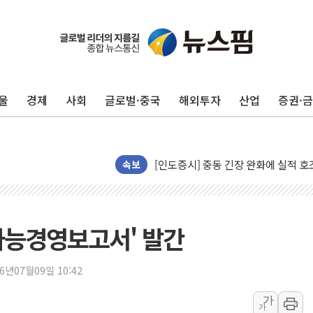
뉴욕증시 개장 전 특징주...모더나
김정관 장관 "영업이익 N% 성과급
뉴욕증시 프리뷰, 미 주가선물 AI주
울
경제
사회
글로벌·중국
해외투자
산업
증권·
청와대, 북한 단거리 탄도미사일 발사
금값 7주 만에 최고…美 고용 둔화·
[인도증시] 중동 긴장 완화에 실적 호
속보
러, 1인칭시점 드론으로 우크라 민간
[베트남 증시] 지수 하락 속 'DGC
'월가의 황제' 다이먼 "금융시장 레
속가능경영보고서' 발간
양주 섬유염색공장서 화재 1명 중상…
김정관 산업부 장관 "주 52시간 손봐
26년07월09일 10:42
해군 1함대 창설 80주년…지역과 함께
[3보] 북, 원산서 동해로 단거리 탄도
가
가