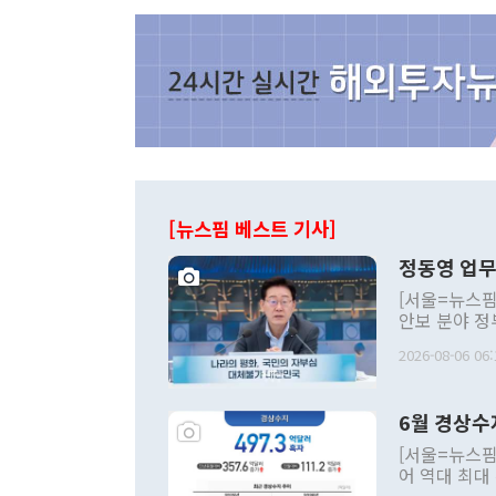
[뉴스핌 베스트 기사]
정동영 업무
[서울=뉴스핌
안보 분야 정
평화공존 발전
2026-08-06 06:
발언 중에는 
언한 것이 있
령은 공개적으
6월 경상수
주의적 희망에
관의 대북 정
[서울=뉴스핌
관 부처 장관
어 역대 최대
관의 무리한 