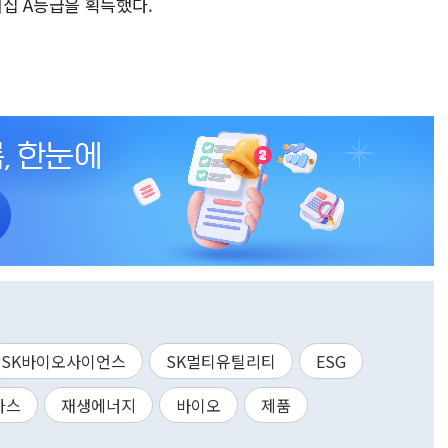
십 A등급을 획득했다.
SK바이오사이언스
SK멀티유틸리티
ESG
가스
재생에너지
바이오
제품