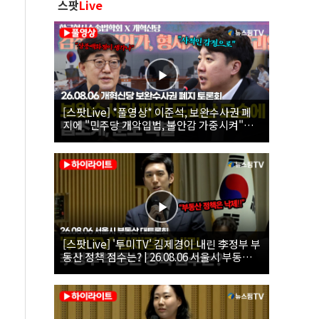
스팟
Live
[스팟Live] *풀영상* 이준석, 보완수사권 폐
지에 "민주당 개악입법, 불안감 가중시켜"｜
26.08.06 개혁신당 보완수사권 폐지 토론회
[스팟Live] '투미TV' 김제경이 내린 李정부 부
동산 정책 점수는? | 26.08.06 서울시 부동산
대토론회