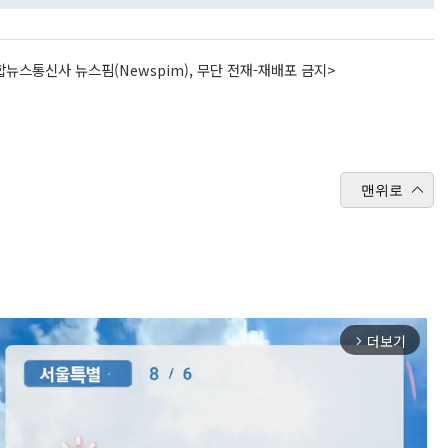
뉴스통신사 뉴스핌(Newspim), 무단 전재-재배포 금지>
맨위로
더보기
arrow_forward_ios