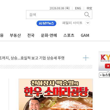
2026.08.06 (목)
ENG
中文
|
|
·아이온큐·도어대시↑ VS 샌디스크·피그마·앱러빈↓
 반대…상법·자본시장법 개정 논의"
패밀리 사이트
 차익실현 속 혼조세...웨스턴디지털·샌디스크↓
금융
부동산
전국
문화·연예
스포츠
GAM
에 긴급 안보 점검회의
호르무즈 재개방 기대에 강세
조까지, 상승...호실적 보고 기업 상승세 뚜렷
인 '사파리' 공격… 시민들 공포감 극대화 전략
' 임시 주총 기대감에 홀로 상한가…마진 잔액은 사상 최고
버리지 위험수위…숨은 차입이 더 큰 변수"
대응 1단계 진압 중
야, 경쟁상대 中과 비교해야"
하는 '선봉'의 대민 봉사
미사일 1발 발사… 올해 10번째·42일 만 도발