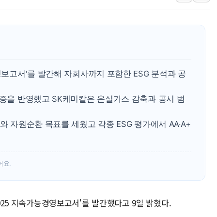
우크라 드론 전술, 중남미 콜롬비아에
동해해경, 독도 해상서 부유물 감긴 
주한미군 "오산기지 누출, 백린 아닌 
구미 폐염산처리업체서 불 2시간30여
해군과 함께하는 '불금전파, 송정' 시
영보고서'를 발간해 자회사까지 포함한 ESG 분석과 공
강원도 폭염특보 11일째…온열질환·가
[코인 시황] 비트코인, ETF 자금 
검증을 반영했고 SK케미칼은 온실가스 감축과 공시 범
와 자원순환 목표를 세웠고 각종 ESG 평가에서 AA·A+
어요.
2025 지속가능경영보고서'를 발간했다고 9일 밝혔다.