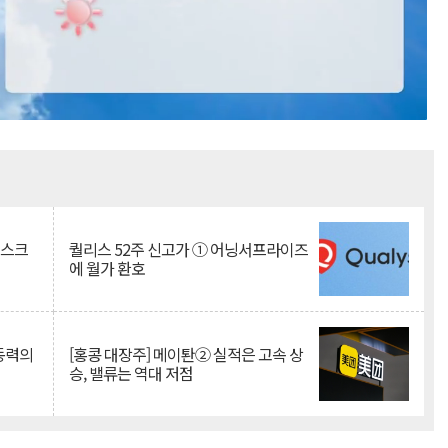
Mute
리스크
퀄리스 52주 신고가 ① 어닝서프라이즈
에 월가 환호
 동력의
[홍콩 대장주] 메이퇀② 실적은 고속 상
승, 밸류는 역대 저점