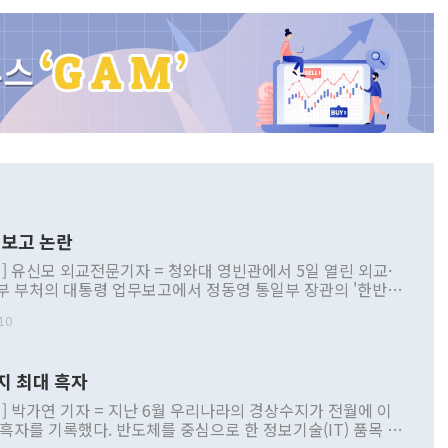
보고 논란
] 유신모 외교전문기자 = 청와대 영빈관에서 5일 열린 외교·
부 부처의 대통령 업무보고에서 정동영 통일부 장관의 '한반도
 구상'과 업무보고 발언이 논란을 빚고 있다. 이날 정 장관의
10
정부 내 조율을 거치지 않은 사안을 정책으로 추진하겠다고 공
는가 하면 사실 관계에 맞지 않은 설명도 있었다. 이재명 대통
로 신중을 기해 달라고 경고했고, 조현 외교부 장관은 '이상
지 최대 흑자
 근거한 비현실적 구상'이라는 비판을 내놨다. 그동안 정 장
책 관련 발언이 물의를 빚은 적은 여러 번 있지만 대통령과 유
] 박가연 기자 = 지난 6월 우리나라의 경상수지가 전월에 이
이 공개적으로 부정적 입장을 표명한 것은 이례적이다. 정 장
 흑자를 기록했다. 반도체를 중심으로 한 정보기술(IT) 품목 수
대북 접근법과 월권을 제어해야 한다는 목소리도 높아지고 있