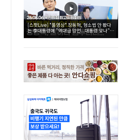
[스팟Live] *풀영상* 장동혁, 형소법 안 봤다
는 李대통령에 "역대급 망언...대통령 맞나"｜
26.08.06 국민의힘 최고위원회의