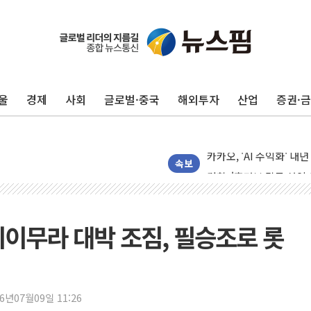
카카오뱅크 '모임통장'의 
더본코리아 홍콩반점, '
LGU+, 국내 IDaaS 
울
경제
사회
글로벌·중국
해외투자
산업
증권·
환율 100원 빠지면 현대차
국내 최대 400MW 규모
카카오, 'AI 수익화' 
경찰, '홍명보 감독 선임
속보
삼성전자, FMS 2026서
LX하우시스 "역대급 폭
일 안 하고 '초과근무 수
 이이무라 대박 조짐, 필승조로 롯
토마토시스템 조길주·이
[특징주] 고려아연, 상반
한·체코 항공편 주10회
26년07월09일 11:26
SBI저축은행, 최고 연 7