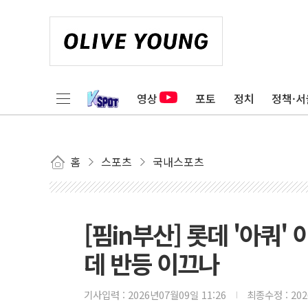
영상
포토
정치
정책·서
홈
스포츠
국내스포츠
[핌in부산] 롯데 '아쿼'
데 반등 이끄나
기사입력 :
2026년07월09일 11:26
최종수정 :
20