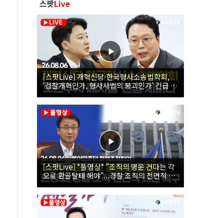
스팟
Live
[스팟Live] 개혁신당·한국형사소송법학회,
'검찰개혁인가, 형사사법의 붕괴인가' 긴급 세
미나｜26.08.06
[스팟Live] *풀영상* "조직의 명운 건다는 각
오로 환골탈태 해야"...경찰 조직의 전면적 쇄
신 촉구한 한병도 | 26.08.06 더불어민주당 정
책조정회의