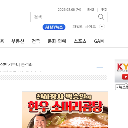
락인 효과, '모임주' 이자 기여도 일반 2배
2026.08.06 (목)
ENG
中文
|
|
부산 돼지국밥짬뽕' 2주간 전국 한시 판매
ADT캡스, 매장 운영·보안 통합관리 앱 출시
패밀리 사이트
최초 클라우드 보안인증 획득
금융
부동산
전국
문화·연예
스포츠
GAM
 영업익 2.2조 증발...하반기 '환율 역풍' 우려
 해남 태양광발전 '첫삽'…남동발전, 재생에너지 '앞장'
내년 상반기부터 본격화
 의혹' 축구협회 압수수색
 차세대 AI 메모리 기술력 과시
염에 고단열 인테리어 관심 급증"
당' 챙긴 경찰관 2명 송치
강찬 대표, 자사주 매수
기 최대 실적에 13%대 급등
로 확대…신규 항공사 진입길 열려
.7% '생활파킹통장' 출시