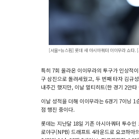
[서울=뉴스핌] 롯데 새 아시아쿼터 이이무라 쇼타. [사진
특히 7회 올라온 이이무라의 투구가 인상적이었
구 삼진으로 돌려세웠고, 두 번째 타자 김규
내주긴 했지만, 이날 멀티히트(한 경기 2안
이날 성적을 더해 이이무라는 6경기 7이닝 1승 
점 행진 중이다.
롯데는 지난달 18일 기존 아시아쿼터 투수인 
로야구(NPB) 드래프트 4라운드로 요코하마의