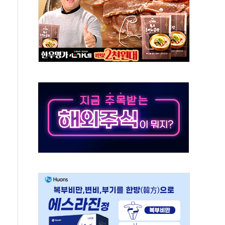
우는 트럼프...당내선 "안 먹힌다" 균열
첫 '국제보훈컨퍼런스'… 한미동맹 상징성 부각
철도 전력망 구축 계약
 부적절 발언 논란 사과…"재발 방지 모든 조치"