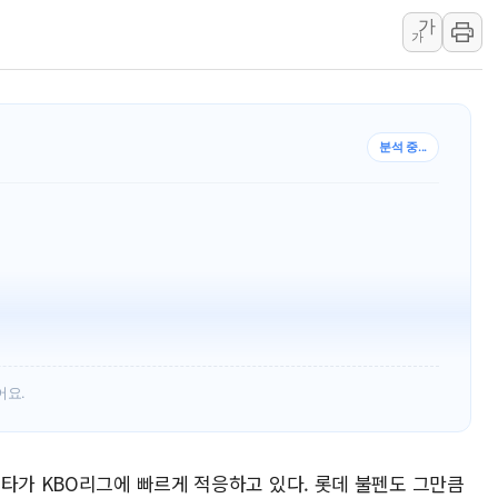
가
美중간선거 '색깔론' 덧씌
가
보훈부, 내년 워싱턴서 
가온전선, 싱가포르 도시
정점식, '부산 돌려차기'
분석 중...
호투로 11-3 대승을 거뒀다
2개 등 호투하며 6경기 연속 무실점에 가까운 흐름을
펜을 안정시키며 롯데의 하반기 포스트시즌 진출 희망
어요.
쇼타가 KBO리그에 빠르게 적응하고 있다. 롯데 불펜도 그만큼